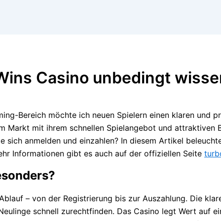
Wins Casino unbedingt wissen
ming-Bereich möchte ich neuen Spielern einen klaren und p
em Markt mit ihrem schnellen Spielangebot und attraktive
ie sich anmelden und einzahlen? In diesem Artikel beleucht
hr Informationen gibt es auch auf der offiziellen Seite
turb
esonders?
Ablauf – von der Registrierung bis zur Auszahlung. Die kla
eulinge schnell zurechtfinden. Das Casino legt Wert auf ei