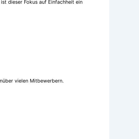
st dieser Fokus auf Einfachheit ein
enüber vielen Mitbewerbern.