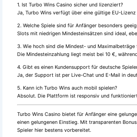
1. Ist Turbo Wins Casino sicher und lizenziert?
Ja, Turbo Wins verfügt über eine gültige EU-Lizenz
2. Welche Spiele sind für Anfänger besonders geeig
Slots mit niedrigen Mindesteinsätzen sind ideal, eb
3. Wie hoch sind die Mindest- und Maximalbeträge 
Die Mindesteinzahlung liegt meist bei 10 €, währe
4. Gibt es einen Kundensupport für deutsche Spiele
Ja, der Support ist per Live-Chat und E-Mail in deu
5. Kann ich Turbo Wins auch mobil spielen?
Absolut. Die Plattform ist responsiv und funktioni
Turbo Wins Casino bietet für Anfänger eine gelungen
einen gelungenen Einstieg. Mit transparenten Bonus
Spieler hier bestens vorbereitet.