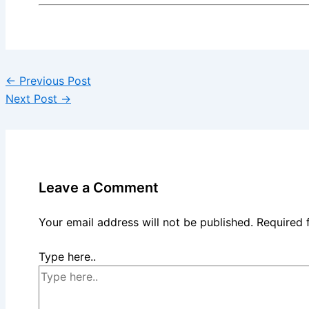
←
Previous Post
Next Post
→
Leave a Comment
Your email address will not be published.
Required 
Type here..