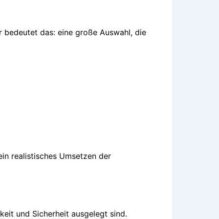
 bedeutet das: eine große Auswahl, die
ein realistisches Umsetzen der
keit und Sicherheit ausgelegt sind.