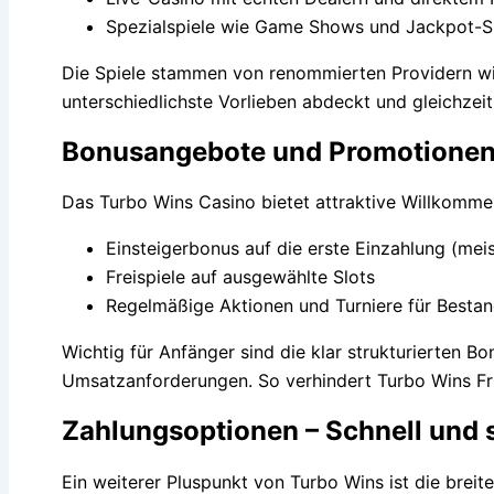
Spezialspiele wie Game Shows und Jackpot-S
Die Spiele stammen von renommierten Providern wie
unterschiedlichste Vorlieben abdeckt und gleichzeiti
Bonusangebote und Promotionen –
Das Turbo Wins Casino bietet attraktive Willkommen
Einsteigerbonus auf die erste Einzahlung (me
Freispiele auf ausgewählte Slots
Regelmäßige Aktionen und Turniere für Besta
Wichtig für Anfänger sind die klar strukturierten B
Umsatzanforderungen. So verhindert Turbo Wins Frus
Zahlungsoptionen – Schnell und 
Ein weiterer Pluspunkt von Turbo Wins ist die breit