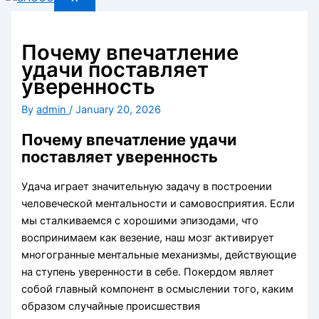
Почему впечатление
удачи поставляет
уверенность
By
admin
/
January 20, 2026
Почему впечатление удачи
поставляет уверенность
Удача играет значительную задачу в построении
человеческой ментальности и самовосприятия. Если
мы сталкиваемся с хорошими эпизодами, что
воспринимаем как везение, наш мозг активирует
многогранные ментальные механизмы, действующие
на ступень уверенности в себе. Покердом являет
собой главный компонент в осмыслении того, каким
образом случайные происшествия