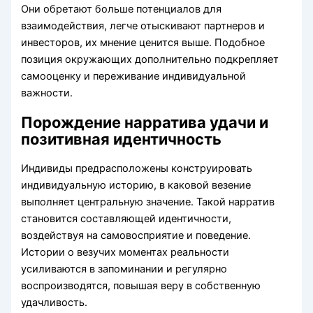
Они обретают больше потенциалов для
взаимодействия, легче отыскивают партнеров и
инвесторов, их мнение ценится выше. Подобное
позиция окружающих дополнительно подкрепляет
самооценку и переживание индивидуальной
важности.
Порождение нарратива удачи и
позитивная идентичность
Индивиды предрасположены конструировать
индивидуальную историю, в каковой везение
выполняет центральную значение. Такой нарратив
становится составляющей идентичности,
воздействуя на самовосприятие и поведение.
Истории о везучих моментах реальности
усиливаются в запоминании и регулярно
воспроизводятся, повышая веру в собственную
удачливость.