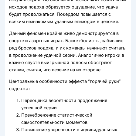
исходов подряд образуется ощущение, что удача
будет продолжаться. Покердом повышается с
всяким незнакомым удачным эпизодом в цепочке.
Данный феномен крайне живо демонстрируется в
спорте и азартных играх. Баскетболисты, забившие
ряд бросков подряд, и их команды начинают считать
в продолжение удачной серии. Аналогично игроки в
казино спустя выигрышной полосы обостряют
ставки, считая, что везение на их стороне.
Центральные особенности эффекта “горячей руки”
содержат:
Переоценка вероятности продолжения
успешной серии
Пренебрежение статистической
самостоятельности моментов
Повышение уверенности в индивидуальных