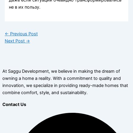
даже если ситуации очевидно трансформировались
не в их пользу.
←
Previous Post
Next Post
→
At Saggu Development, we believe in making the dream of
owning a home a reality. With a commitment to quality and
innovation, we specialize in providing ready-made homes that
combine comfort, style, and sustainability.
Contact Us