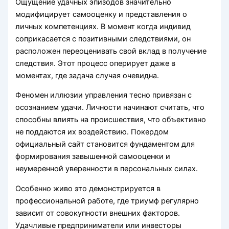
Ощущение удачных эпизодов значительно
модифицирует самооценку и представления о
личных компетенциях. В момент когда индивид
соприкасается с позитивными следствиями, он
расположен переоценивать свой вклад в получение
следствия. Этот процесс оперирует даже в
моментах, где задача случая очевидна.
Феномен иллюзии управления тесно привязан с
осознанием удачи. Личности начинают считать, что
способны влиять на происшествия, что объективно
не поддаются их воздействию. Покердом
официальный сайт становится фундаментом для
формирования завышенной самооценки и
неумеренной уверенности в персональных силах.
Особенно живо это демонстрируется в
профессиональной работе, где триумф регулярно
зависит от совокупности внешних факторов.
Удачливые предприниматели или инвесторы