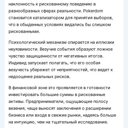
наклонность к рискованному поведению в
разнообразных сферах реальности. Pokerdom
становится катализатором для принятия выборов,
что в обыденных условиях видались бы слишком
рискованными.
Психологический механизм опирается на иллюзии
неуязвимости. Везучие события образуют ложное
чувство защищенности от негативных итогов.
Индивид запускает полагать, что его особая
везучесть убережет от неприятностей, что ведет к
недооценке реальных рисков.
В финансовой зоне это проявляется в готовности
инвестировать большие суммы в рискованные
активы. Предприниматели, ощущающие полосу
везения, чаще выносят заключения о расширении
бизнеса или входе в свежие рынки, надеясь больше
на интуицию, чем на тщательный исследование.