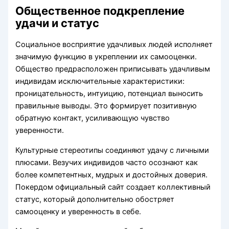
Общественное подкрепление
удачи и статус
Социальное восприятие удачливых людей исполняет
значимую функцию в укреплении их самооценки.
Общество предрасположен приписывать удачливым
индивидам исключительные характеристики:
проницательность, интуицию, потенциал выносить
правильные выводы. Это формирует позитивную
обратную контакт, усиливающую чувство
уверенности.
Культурные стереотипы соединяют удачу с личными
плюсами. Везучих индивидов часто осознают как
более компетентных, мудрых и достойных доверия.
Покердом официальный сайт создает коллективный
статус, который дополнительно обостряет
самооценку и уверенность в себе.