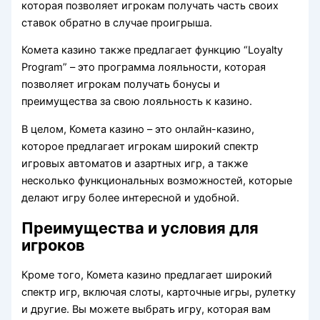
которая позволяет игрокам получать часть своих
ставок обратно в случае проигрыша.
Комета казино также предлагает функцию “Loyalty
Program” – это программа лояльности, которая
позволяет игрокам получать бонусы и
преимущества за свою лояльность к казино.
В целом, Комета казино – это онлайн-казино,
которое предлагает игрокам широкий спектр
игровых автоматов и азартных игр, а также
несколько функциональных возможностей, которые
делают игру более интересной и удобной.
Преимущества и условия для
игроков
Кроме того, Комета казино предлагает широкий
спектр игр, включая слоты, карточные игры, рулетку
и другие. Вы можете выбрать игру, которая вам