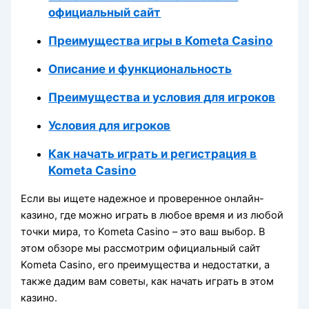
официальный сайт
Преимущества игры в Kometa Casino
Описание и функциональность
Преимущества и условия для игроков
Условия для игроков
Как начать играть и регистрация в
Kometa Casino
Если вы ищете надежное и проверенное онлайн-
казино, где можно играть в любое время и из любой
точки мира, то Kometa Casino – это ваш выбор. В
этом обзоре мы рассмотрим официальный сайт
Kometa Casino, его преимущества и недостатки, а
также дадим вам советы, как начать играть в этом
казино.