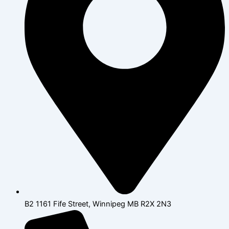
B2 1161 Fife Street, Winnipeg MB R2X 2N3