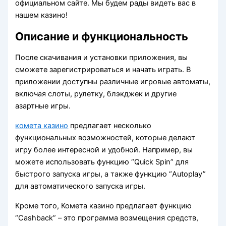
официальном сайте. Мы будем рады видеть вас в
нашем казино!
Описание и функциональность
После скачивания и установки приложения, вы
сможете зарегистрироваться и начать играть. В
приложении доступны различные игровые автоматы,
включая слоты, рулетку, блэкджек и другие
азартные игры.
комета казино
предлагает несколько
функциональных возможностей, которые делают
игру более интересной и удобной. Например, вы
можете использовать функцию “Quick Spin” для
быстрого запуска игры, а также функцию “Autoplay”
для автоматического запуска игры.
Кроме того, Комета казино предлагает функцию
“Cashback” – это программа возмещения средств,