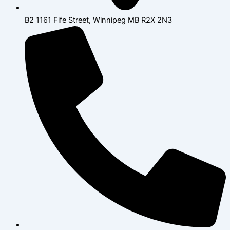
B2 1161 Fife Street, Winnipeg MB R2X 2N3