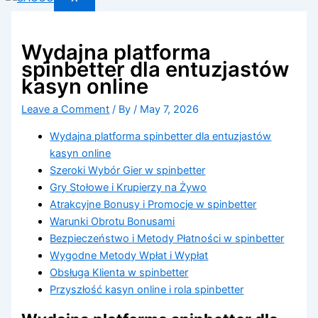
Wydajna platforma
spinbetter dla entuzjastów
kasyn online
Leave a Comment
/ By
/
May 7, 2026
Wydajna platforma spinbetter dla entuzjastów
kasyn online
Szeroki Wybór Gier w spinbetter
Gry Stołowe i Krupierzy na Żywo
Atrakcyjne Bonusy i Promocje w spinbetter
Warunki Obrotu Bonusami
Bezpieczeństwo i Metody Płatności w spinbetter
Wygodne Metody Wpłat i Wypłat
Obsługa Klienta w spinbetter
Przyszłość kasyn online i rola spinbetter