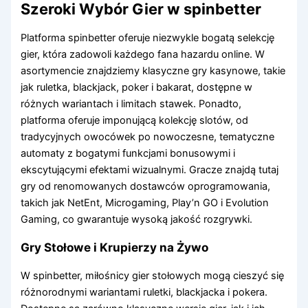
Szeroki Wybór Gier w spinbetter
Platforma spinbetter oferuje niezwykle bogatą selekcję
gier, która zadowoli każdego fana hazardu online. W
asortymencie znajdziemy klasyczne gry kasynowe, takie
jak ruletka, blackjack, poker i bakarat, dostępne w
różnych wariantach i limitach stawek. Ponadto,
platforma oferuje imponującą kolekcję slotów, od
tradycyjnych owocówek po nowoczesne, tematyczne
automaty z bogatymi funkcjami bonusowymi i
ekscytującymi efektami wizualnymi. Gracze znajdą tutaj
gry od renomowanych dostawców oprogramowania,
takich jak NetEnt, Microgaming, Play’n GO i Evolution
Gaming, co gwarantuje wysoką jakość rozgrywki.
Gry Stołowe i Krupierzy na Żywo
W spinbetter, miłośnicy gier stołowych mogą cieszyć się
różnorodnymi wariantami ruletki, blackjacka i pokera.