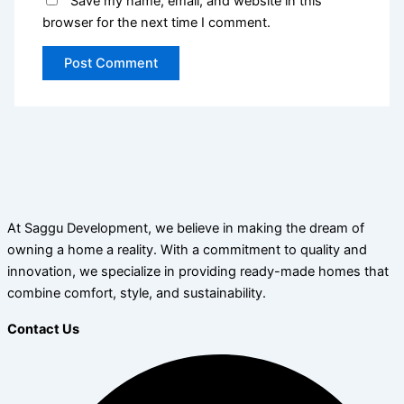
Save my name, email, and website in this
browser for the next time I comment.
At Saggu Development, we believe in making the dream of
owning a home a reality. With a commitment to quality and
innovation, we specialize in providing ready-made homes that
combine comfort, style, and sustainability.
Contact Us