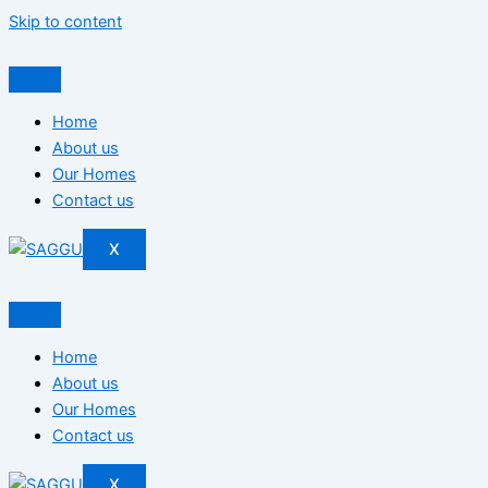
Skip to content
Home
About us
Our Homes
Contact us
X
Home
About us
Our Homes
Contact us
X