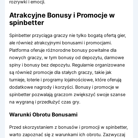
rozrywki i emocji.
Atrakcyjne Bonusy i Promocje w
spinbetter
Spinbetter przyciąga graczy nie tylko bogatą ofertą gier,
ale również atrakcyjnymi bonusami i promocjami.
Platforma oferuje różnorodne bonusy powitalne dla
nowych graczy, w tym bonusy od depozytu, darmowe
spiny i bonusy bez depozytu. Regularnie organizowane
są również promocje dla stałych graczy, takie jak
turnieje, loterie i programy lojalnościowe, które oferują
dodatkowe nagrody i korzyści. Bonusy i promocje w
spinbetter pozwalają graczom zwiększyć swoje szanse
na wygraną i przedłużyć czas gry.
Warunki Obrotu Bonusami
Przed skorzystaniem z bonusów i promocji w spinbetter,
warto zapoznać się z warunkami ich obrotu. Zazwyczaj