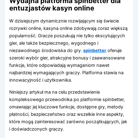
Wydajna platforma spinbetter dla
entuzjastów kasyn online
W dzisiejszym dynamicznie rozwijającym się świecie
rozrywki online, kasyna online zdobywają coraz większą
popularność. Gracze poszukują nie tylko ekscytujących
gier, ale także bezpiecznego, wygodnego i
niezawodnego środowiska do gry.
spinbetter
oferuje
szeroki wybór gier, atrakcyjne bonusy i zaawansowane
funkcje, które odpowiadają wymaganiom nawet
najbardziej wymagających graczy. Platforma stawia na
innowacyjność i użytkownika.
Niniejszy artykuł ma na celu przedstawienie
kompleksowego przewodnika po platformie spinbetter,
omawiając jej kluczowe funkcje, dostępne gry, metody
płatności, bezpieczeństwo oraz wszelkie inne aspekty,
które mogą zainteresować zarówno początkujących, jak
i doświadczonych graczy.