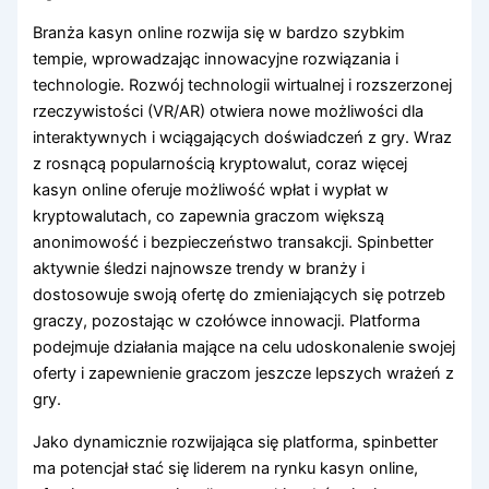
Branża kasyn online rozwija się w bardzo szybkim
tempie, wprowadzając innowacyjne rozwiązania i
technologie. Rozwój technologii wirtualnej i rozszerzonej
rzeczywistości (VR/AR) otwiera nowe możliwości dla
interaktywnych i wciągających doświadczeń z gry. Wraz
z rosnącą popularnością kryptowalut, coraz więcej
kasyn online oferuje możliwość wpłat i wypłat w
kryptowalutach, co zapewnia graczom większą
anonimowość i bezpieczeństwo transakcji. Spinbetter
aktywnie śledzi najnowsze trendy w branży i
dostosowuje swoją ofertę do zmieniających się potrzeb
graczy, pozostając w czołówce innowacji. Platforma
podejmuje działania mające na celu udoskonalenie swojej
oferty i zapewnienie graczom jeszcze lepszych wrażeń z
gry.
Jako dynamicznie rozwijająca się platforma, spinbetter
ma potencjał stać się liderem na rynku kasyn online,