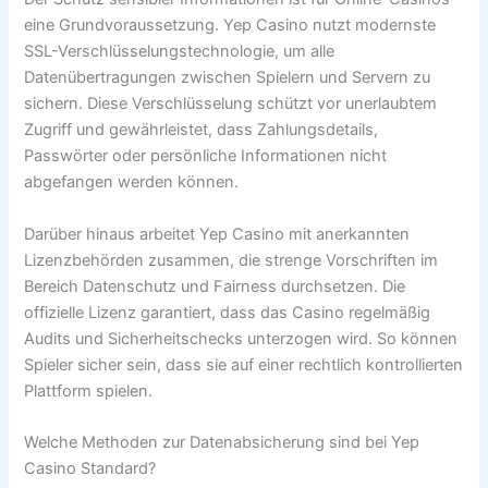
eine Grundvoraussetzung. Yep Casino nutzt modernste
SSL-Verschlüsselungstechnologie, um alle
Datenübertragungen zwischen Spielern und Servern zu
sichern. Diese Verschlüsselung schützt vor unerlaubtem
Zugriff und gewährleistet, dass Zahlungsdetails,
Passwörter oder persönliche Informationen nicht
abgefangen werden können.
Darüber hinaus arbeitet Yep Casino mit anerkannten
Lizenzbehörden zusammen, die strenge Vorschriften im
Bereich Datenschutz und Fairness durchsetzen. Die
offizielle Lizenz garantiert, dass das Casino regelmäßig
Audits und Sicherheitschecks unterzogen wird. So können
Spieler sicher sein, dass sie auf einer rechtlich kontrollierten
Plattform spielen.
Welche Methoden zur Datenabsicherung sind bei Yep
Casino Standard?