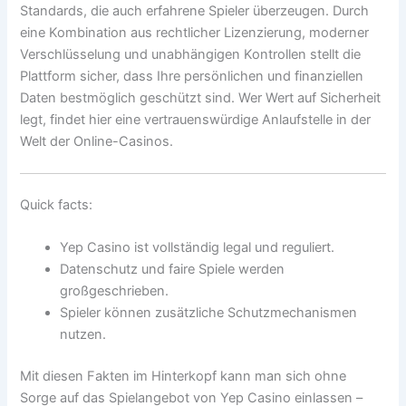
Standards, die auch erfahrene Spieler überzeugen. Durch
eine Kombination aus rechtlicher Lizenzierung, moderner
Verschlüsselung und unabhängigen Kontrollen stellt die
Plattform sicher, dass Ihre persönlichen und finanziellen
Daten bestmöglich geschützt sind. Wer Wert auf Sicherheit
legt, findet hier eine vertrauenswürdige Anlaufstelle in der
Welt der Online-Casinos.
Quick facts:
Yep Casino ist vollständig legal und reguliert.
Datenschutz und faire Spiele werden
großgeschrieben.
Spieler können zusätzliche Schutzmechanismen
nutzen.
Mit diesen Fakten im Hinterkopf kann man sich ohne
Sorge auf das Spielangebot von Yep Casino einlassen –