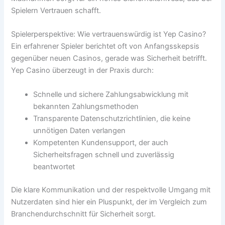
Spielern Vertrauen schafft.
Spielerperspektive: Wie vertrauenswürdig ist Yep Casino?
Ein erfahrener Spieler berichtet oft von Anfangsskepsis
gegenüber neuen Casinos, gerade was Sicherheit betrifft.
Yep Casino überzeugt in der Praxis durch:
Schnelle und sichere Zahlungsabwicklung mit
bekannten Zahlungsmethoden
Transparente Datenschutzrichtlinien, die keine
unnötigen Daten verlangen
Kompetenten Kundensupport, der auch
Sicherheitsfragen schnell und zuverlässig
beantwortet
Die klare Kommunikation und der respektvolle Umgang mit
Nutzerdaten sind hier ein Pluspunkt, der im Vergleich zum
Branchendurchschnitt für Sicherheit sorgt.