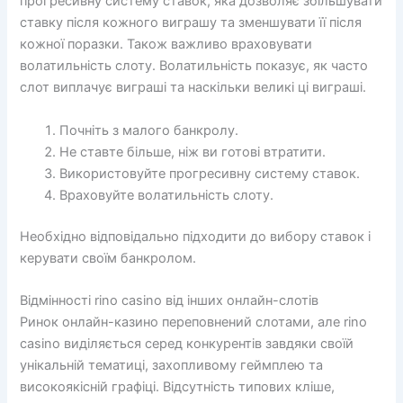
прогресивну систему ставок, яка дозволяє збільшувати
ставку після кожного виграшу та зменшувати її після
кожної поразки. Також важливо враховувати
волатильність слоту. Волатильність показує, як часто
слот виплачує виграші та наскільки великі ці виграші.
Почніть з малого банкролу.
Не ставте більше, ніж ви готові втратити.
Використовуйте прогресивну систему ставок.
Враховуйте волатильність слоту.
Необхідно відповідально підходити до вибору ставок і
керувати своїм банкролом.
Відмінності rino casino від інших онлайн-слотів
Ринок онлайн-казино переповнений слотами, але rino
casino виділяється серед конкурентів завдяки своїй
унікальній тематиці, захопливому геймплею та
високоякісній графіці. Відсутність типових кліше,