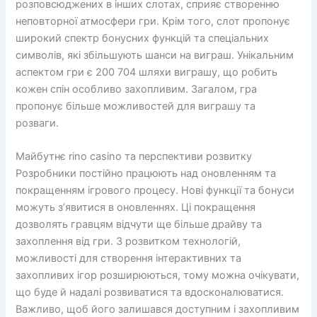
розповсюджених в інших слотах, сприяє створенню
неповторної атмосфери гри. Крім того, слот пропонує
широкий спектр бонусних функцій та спеціальних
символів, які збільшують шанси на виграш. Унікальним
аспектом гри є 200 704 шляхи виграшу, що робить
кожен спін особливо захопливим. Загалом, гра
пропонує більше можливостей для виграшу та
розваги.
Майбутнє rino casino та перспективи розвитку
Розробники постійно працюють над оновленням та
покращенням ігрового процесу. Нові функції та бонуси
можуть з’явитися в оновленнях. Ці покращення
дозволять гравцям відчути ще більше драйву та
захоплення від гри. З розвитком технологій,
можливості для створення інтерактивних та
захопливих ігор розширюються, тому можна очікувати,
що буде й надалі розвиватися та вдосконалюватися.
Важливо, щоб його залишався доступним і захопливим