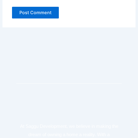
At Saggu Development, we believe in making the
dream of owning a home a reality. With a