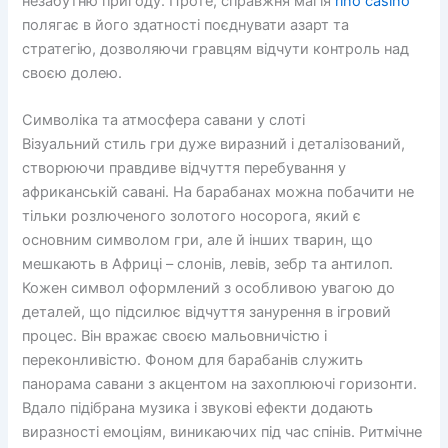
незабутню пригоду. Проте, справжня магія
rino casino
полягає в його здатності поєднувати азарт та
стратегію, дозволяючи гравцям відчути контроль над
своєю долею.
Символіка та атмосфера савани у слоті
Візуальний стиль гри дуже виразний і деталізований,
створюючи правдиве відчуття перебування у
африканській савані. На барабанах можна побачити не
тільки розлюченого золотого носорога, який є
основним символом гри, але й інших тварин, що
мешкають в Африці – слонів, левів, зебр та антилоп.
Кожен символ оформлений з особливою увагою до
деталей, що підсилює відчуття занурення в ігровий
процес. Він вражає своєю мальовничістю і
переконливістю. Фоном для барабанів служить
панорама савани з акцентом на захоплюючі горизонти.
Вдало підібрана музика і звукові ефекти додають
виразності емоціям, виникаючих під час спінів. Ритмічне