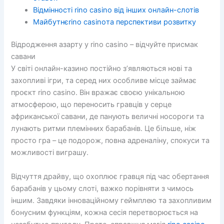
Відмінності rino casino від інших онлайн-слотів
Майбутнєrino casinoта перспективи розвитку
Відродження азарту у rino casino – відчуйте присмак
савани
У світі онлайн-казино постійно з’являються нові та
захопливі ігри, та серед них особливе місце займає
проєкт rino casino. Він вражає своєю унікальною
атмосферою, що переносить гравців у серце
африканської савани, де панують величні носороги та
лунають ритми племінних барабанів. Це більше, ніж
просто гра – це подорож, повна адреналіну, спокуси та
можливості виграшу.
Відчуття драйву, що охоплює гравця під час обертання
барабанів у цьому слоті, важко порівняти з чимось
іншим. Завдяки інноваційному геймплею та захопливим
бонусним функціям, кожна сесія перетворюється на