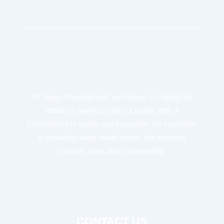
At Saggu Development, we believe in making the
dream of owning a home a reality. With a
commitment to quality and innovation, we specialize
in providing ready-made homes that combine
comfort, style, and sustainability.
CONTACT US