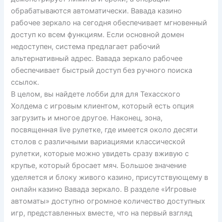
обрабатываются автоматически. Вавада казино
рабочее зеркало на сегодня обеспечивает мгновенный
доступ ко всем функциям. Если основной домен
недоступен, система предлагает рабочий
альтернативный адрес. Вавада зеркало рабочее
обеспечивает быстрый доступ без ручного поиска
ссылок.
В целом, вы найдете лобби для для Техасского
Холдема с игровым клиентом, который есть опция
загрузить и многое другое. Наконец, зона,
посвященная live рулетке, где имеется около десяти
столов с различными вариациями классической
рулетки, которые можно увидеть сразу вживую с
крупье, который бросает мяч. Большое значение
уделяется и блоку живого казино, присутствующему в
онлайн казино Вавада зеркало. В разделе «Игровые
автоматы» доступно огромное количество доступных
игр, представленных вместе, что на первый взгляд