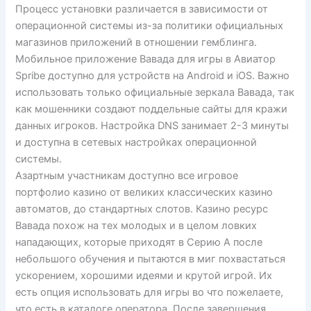
Процесс установки различается в зависимости от
операционной системы из-за политики официальных
магазинов приложений в отношении гемблинга.
Мобильное приложение Вавада для игры в Авиатор
Spribe доступно для устройств на Android и iOS. Важно
использовать только официальные зеркала Вавада, так
как мошенники создают поддельные сайты для кражи
данных игроков. Настройка DNS занимает 2-3 минуты
и доступна в сетевых настройках операционной
системы.
Азартным участникам доступно все игровое
портфолио казино от великих классических казино
автоматов, до стандартных слотов. Казино ресурс
Вавада похож на тех молодых и в целом ловких
нападающих, которые приходят в Серию А после
небольшого обучения и пытаются в миг похвастаться
ускорением, хорошими идеями и крутой игрой. Их
есть опция использовать для игры во что пожелаете,
что есть в каталоге оператора. После завершения