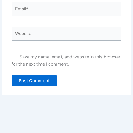
Email*
Website
Save my name, email, and website in this browser
for the next time I comment.