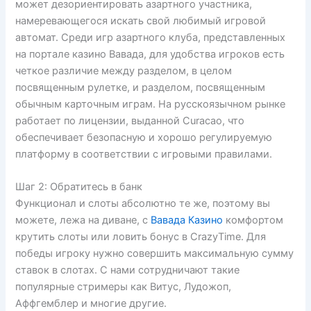
может дезориентировать азартного участника,
намеревающегося искать свой любимый игровой
автомат. Среди игр азартного клуба, представленных
на портале казино Вавада, для удобства игроков есть
четкое различие между разделом, в целом
посвященным рулетке, и разделом, посвященным
обычным карточным играм. На русскоязычном рынке
работает по лицензии, выданной Curacao, что
обеспечивает безопасную и хорошо регулируемую
платформу в соответствии с игровыми правилами.
Шаг 2: Обратитесь в банк
Функционал и слоты абсолютно те же, поэтому вы
можете, лежа на диване, с
Вавада Казино
комфортом
крутить слоты или ловить бонус в CrazyTime. Для
победы игроку нужно совершить максимальную сумму
ставок в слотах. С нами сотрудничают такие
популярные стримеры как Витус, Лудожоп,
Аффгемблер и многие другие.