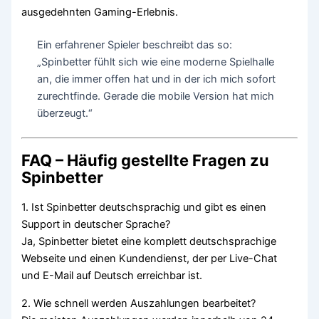
ausgedehnten Gaming-Erlebnis.
Ein erfahrener Spieler beschreibt das so:
„Spinbetter fühlt sich wie eine moderne Spielhalle
an, die immer offen hat und in der ich mich sofort
zurechtfinde. Gerade die mobile Version hat mich
überzeugt.“
FAQ – Häufig gestellte Fragen zu
Spinbetter
1. Ist Spinbetter deutschsprachig und gibt es einen
Support in deutscher Sprache?
Ja, Spinbetter bietet eine komplett deutschsprachige
Webseite und einen Kundendienst, der per Live-Chat
und E-Mail auf Deutsch erreichbar ist.
2. Wie schnell werden Auszahlungen bearbeitet?