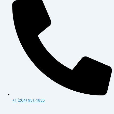
+1 (204) 951-1635