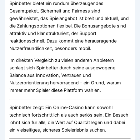
Spinbetter bietet ein rundum überzeugendes
Gesamtpaket. Sicherheit und Fairness sind
gewährleistet, das Spielangebot ist breit und aktuell, und
die Zahlungsoptionen flexibel. Die Bonusangebote sind
attraktiv und klar strukturiert, der Support
reaktionsschnell. Dazu kommt eine herausragende
Nutzerfreundlichkeit, besonders mobil.
Im direkten Vergleich zu vielen anderen Anbietern
schlägt sich Spinbetter durch seine ausgewogene
Balance aus Innovation, Vertrauen und
Nutzerorientierung hervorragend – ein Grund, warum
immer mehr Spieler diese Plattform wählen.
Spinbetter zeigt: Ein Online-Casino kann sowohl
technisch fortschrittlich als auch seriös sein. Ein Besuch
lohnt sich für alle, die Wert auf Qualität legen und dabei
ein vielseitiges, sicheres Spielerlebnis suchen.