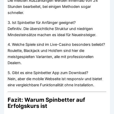
Die meisten Auszahlungen werden innerhalb von 24
Stunden bearbeitet, bei einigen Methoden sogar
schneller.
3. Ist Spinbetter für Anfänger geeignet?
Definitiv. Die übersichtliche Struktur und niedrigen
Mindesteinsätze machen es ideal für Neueinsteiger.
4. Welche Spiele sind im Live-Casino besonders beliebt?
Roulette, Blackjack und Hold’em sind hier die
meistgespielten Varianten, alle mit professionellen
Dealern.
5. Gibt es eine Spinbetter App zum Download?
Nein, aber die mobile Webseite ist responsiv und bietet
eine vergleichbare Funktionalität ohne Installation.
Fazit: Warum Spinbetter auf
Erfolgskurs ist