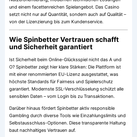
und einem facettenreichen Spielangebot. Das Casino
setzt nicht nur auf Quantität, sondern auch auf Qualität –
von der Lizenzierung bis zum Kundenservice.
Wie Spinbetter Vertrauen schafft
und Sicherheit garantiert
Ist Sicherheit beim Online-Glücksspiel nicht das A und
O? Spinbetter zeigt hier klare Stärken: Die Plattform ist
mit einer renommierten EU-Lizenz ausgestattet, was
höchste Standards für Fairness und Spielerschutz
garantiert. Modernste SSL-Verschlüsselung schützt alle
sensiblen Daten – vom Login bis zu Transaktionen.
Darüber hinaus fördert Spinbetter aktiv responsible
Gambling durch diverse Tools wie Einzahlungslimits und
Selbstausschluss-Optionen. Diese transparente Haltung
baut nachhaltiges Vertrauen auf.