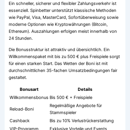
Ein schneller, sicherer und flexibler Zahlungsverkehr ist
essenziell. Spinbetter unterstützt klassische Methoden
wie PayPal, Visa, MasterCard, Sofortüberweisung sowie
moderne Optionen wie Kryptowährungen (Bitcoin,
Ethereum). Auszahlungen erfolgen meist innerhalb von
24 Stunden.
Die Bonusstruktur ist attraktiv und übersichtlich. Ein
Willkommenspaket mit bis zu 500 € plus Freispiele sorgt
für einen starken Start. Das Wetten der Boni ist mit
durchschnittlichen 35-fachen Umsatzbedingungen fair
gestaltet.
Bonusart
Details
Willkommensbonus
Bis 500 € + Freispiele
Regelmäßige Angebote für
Reload-Boni
Stammspieler
Cashback
Bis zu 10% Verlustrückerstattung
VIP-Programm
Exklusive Vorteile und Events