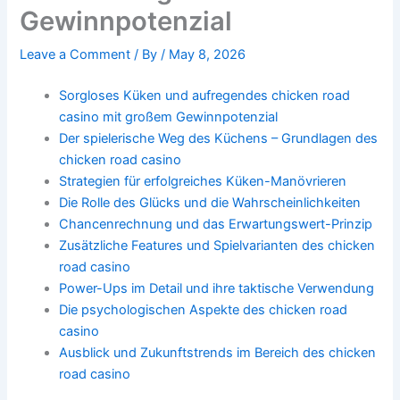
Gewinnpotenzial
Leave a Comment
/ By
/
May 8, 2026
Sorgloses Küken und aufregendes chicken road
casino mit großem Gewinnpotenzial
Der spielerische Weg des Küchens – Grundlagen des
chicken road casino
Strategien für erfolgreiches Küken-Manövrieren
Die Rolle des Glücks und die Wahrscheinlichkeiten
Chancenrechnung und das Erwartungswert-Prinzip
Zusätzliche Features und Spielvarianten des chicken
road casino
Power-Ups im Detail und ihre taktische Verwendung
Die psychologischen Aspekte des chicken road
casino
Ausblick und Zukunftstrends im Bereich des chicken
road casino