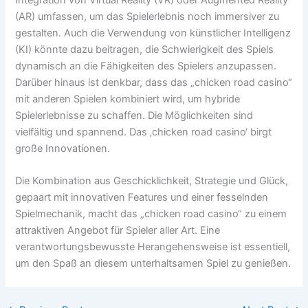
Integration von Virtual Reality (VR) oder Augmented Reality
(AR) umfassen, um das Spielerlebnis noch immersiver zu
gestalten. Auch die Verwendung von künstlicher Intelligenz
(KI) könnte dazu beitragen, die Schwierigkeit des Spiels
dynamisch an die Fähigkeiten des Spielers anzupassen.
Darüber hinaus ist denkbar, dass das „chicken road casino“
mit anderen Spielen kombiniert wird, um hybride
Spielerlebnisse zu schaffen. Die Möglichkeiten sind
vielfältig und spannend. Das ‚chicken road casino‘ birgt
große Innovationen.
Die Kombination aus Geschicklichkeit, Strategie und Glück,
gepaart mit innovativen Features und einer fesselnden
Spielmechanik, macht das „chicken road casino“ zu einem
attraktiven Angebot für Spieler aller Art. Eine
verantwortungsbewusste Herangehensweise ist essentiell,
um den Spaß an diesem unterhaltsamen Spiel zu genießen.