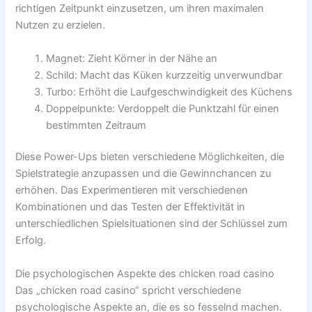
richtigen Zeitpunkt einzusetzen, um ihren maximalen
Nutzen zu erzielen.
Magnet: Zieht Körner in der Nähe an
Schild: Macht das Küken kurzzeitig unverwundbar
Turbo: Erhöht die Laufgeschwindigkeit des Küchens
Doppelpunkte: Verdoppelt die Punktzahl für einen
bestimmten Zeitraum
Diese Power-Ups bieten verschiedene Möglichkeiten, die
Spielstrategie anzupassen und die Gewinnchancen zu
erhöhen. Das Experimentieren mit verschiedenen
Kombinationen und das Testen der Effektivität in
unterschiedlichen Spielsituationen sind der Schlüssel zum
Erfolg.
Die psychologischen Aspekte des chicken road casino
Das „chicken road casino“ spricht verschiedene
psychologische Aspekte an, die es so fesselnd machen.