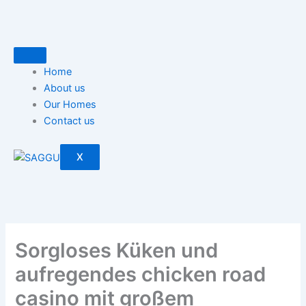
Skip
to
content
Home
About us
Our Homes
Contact us
X
Sorgloses Küken und
aufregendes chicken road
casino mit großem