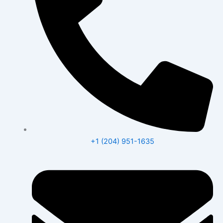
+1 (204) 951-1635