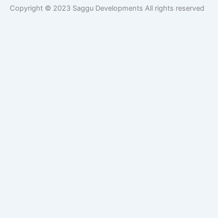
Copyright © 2023 Saggu Developments All rights reserved