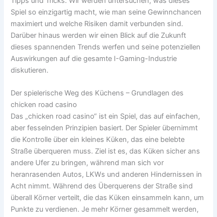
Tipps und Tricks. Wir werden untersuchen, was dieses
Spiel so einzigartig macht, wie man seine Gewinnchancen
maximiert und welche Risiken damit verbunden sind.
Darüber hinaus werden wir einen Blick auf die Zukunft
dieses spannenden Trends werfen und seine potenziellen
Auswirkungen auf die gesamte I-Gaming-Industrie
diskutieren.
Der spielerische Weg des Küchens – Grundlagen des
chicken road casino
Das „chicken road casino“ ist ein Spiel, das auf einfachen,
aber fesselnden Prinzipien basiert. Der Spieler übernimmt
die Kontrolle über ein kleines Küken, das eine belebte
Straße überqueren muss. Ziel ist es, das Küken sicher ans
andere Ufer zu bringen, während man sich vor
heranrasenden Autos, LKWs und anderen Hindernissen in
Acht nimmt. Während des Überquerens der Straße sind
überall Körner verteilt, die das Küken einsammeln kann, um
Punkte zu verdienen. Je mehr Körner gesammelt werden,