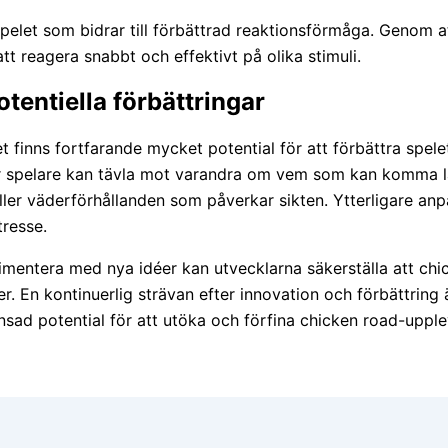
spelet som bidrar till förbättrad reaktionsförmåga. Genom
t reagera snabbt och effektivt på olika stimuli.
tentiella förbättringar
et finns fortfarande mycket potential för att förbättra spe
 där spelare kan tävla mot varandra om vem som kan komma 
eller väderförhållanden som påverkar sikten. Ytterligare an
tresse.
entera med nya idéer kan utvecklarna säkerställa att chick
 En kontinuerlig strävan efter innovation och förbättring är
nsad potential för att utöka och förfina chicken road-upple