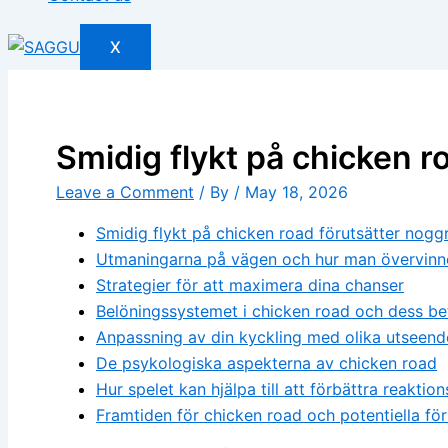
X
Smidig flykt på chicken r
Leave a Comment
/ By
/
May 18, 2026
Smidig flykt på chicken road förutsätter nogg
Utmaningarna på vägen och hur man övervin
Strategier för att maximera dina chanser
Belöningssystemet i chicken road och dess be
Anpassning av din kyckling med olika utseend
De psykologiska aspekterna av chicken road
Hur spelet kan hjälpa till att förbättra reakti
Framtiden för chicken road och potentiella för