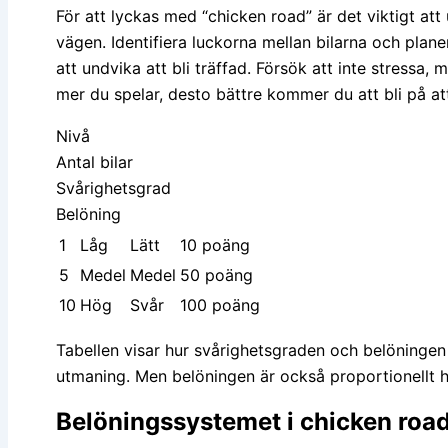
För att lyckas med “chicken road” är det viktigt att
vägen. Identifiera luckorna mellan bilarna och plane
att undvika att bli träffad. Försök att inte stressa
mer du spelar, desto bättre kommer du att bli på att
Nivå
Antal bilar
Svårighetsgrad
Belöning
1
Låg
Lätt
10 poäng
5
Medel
Medel
50 poäng
10
Hög
Svår
100 poäng
Tabellen visar hur svårighetsgraden och belöningen ö
utmaning. Men belöningen är också proportionellt hö
Belöningssystemet i chicken roa