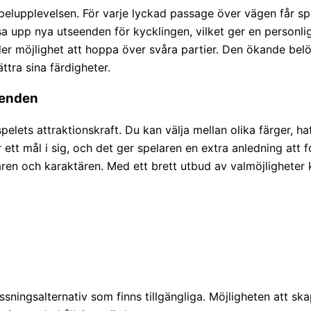
spelupplevelsen. För varje lyckad passage över vägen får sp
pp nya utseenden för kycklingen, vilket ger en personlig t
ler möjlighet att hoppa över svåra partier. Den ökande bel
ttra sina färdigheter.
eenden
elets attraktionskraft. Du kan välja mellan olika färger, hat
r ett mål i sig, och det ger spelaren en extra anledning att
ren och karaktären. Med ett brett utbud av valmöjligheter 
sningsalternativ som finns tillgängliga. Möjligheten att sk