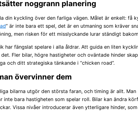
utsätter noggrann planering
a din kyckling över den farliga vägen. Målet är enkelt: få ky
oad
” är inte bara ett spel, det är en utmaning som kräver sn
öning, men risken för ett misslyckande lurar ständigt bakom
r fängslat spelare i alla åldrar. Att guida en liten kyckli
ir det. Fler bilar, högre hastigheter och oväntade hinder 
ga och ditt strategiska tänkande i “chicken road”.
man övervinner dem
liga bilarna utgör den största faran, och timing är allt. Ma
 inte bara hastigheten som spelar roll. Bilar kan ändra körfä
ar. Vissa nivåer introducerar även ytterligare hinder, so