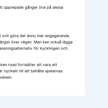
 att upprepade gånger öva på dessa
let och göra det ännu mer engagerande.
längst över vägen. Man kan också lägga
passningsalternativ för kycklingen och
en road fortsätter att vara ett
 nyckeln till att behålla spelarnas
velsen.