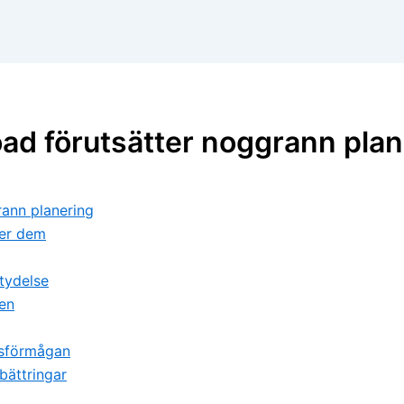
oad förutsätter noggrann pla
rann planering
ner dem
tydelse
en
onsförmågan
bättringar