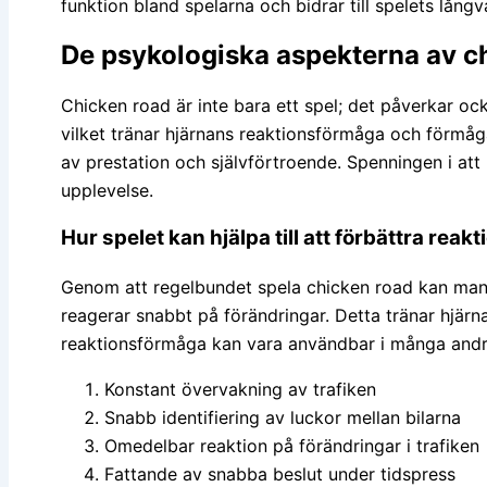
funktion bland spelarna och bidrar till spelets lång
De psykologiska aspekterna av c
Chicken road är inte bara ett spel; det påverkar oc
vilket tränar hjärnans reaktionsförmåga och förmå
av prestation och självförtroende. Spenningen i at
upplevelse.
Hur spelet kan hjälpa till att förbättra rea
Genom att regelbundet spela chicken road kan man f
reagerar snabbt på förändringar. Detta tränar hjärna
reaktionsförmåga kan vara användbar i många andra s
Konstant övervakning av trafiken
Snabb identifiering av luckor mellan bilarna
Omedelbar reaktion på förändringar i trafiken
Fattande av snabba beslut under tidspress