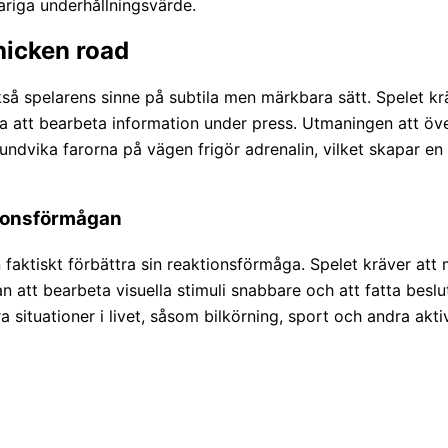
variga underhållningsvärde.
hicken road
kså spelarens sinne på subtila men märkbara sätt. Spelet k
ga att bearbeta information under press. Utmaningen att öv
t undvika farorna på vägen frigör adrenalin, vilket skapar
ktionsförmågan
aktiskt förbättra sin reaktionsförmåga. Spelet kräver att
n att bearbeta visuella stimuli snabbare och att fatta beslu
ituationer i livet, såsom bilkörning, sport och andra akti