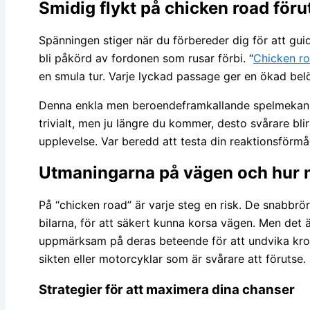
Smidig flykt på chicken road för
Spänningen stiger när du förbereder dig för att guid
bli påkörd av fordonen som rusar förbi. “
Chicken r
en smula tur. Varje lyckad passage ger en ökad bel
Denna enkla men beroendeframkallande spelmekanik ha
trivialt, men ju längre du kommer, desto svårare bl
upplevelse. Var beredd att testa din reaktionsförmå
Utmaningarna på vägen och hur 
På “chicken road” är varje steg en risk. De snabbrör
bilarna, för att säkert kunna korsa vägen. Men det är
uppmärksam på deras beteende för att undvika krock
sikten eller motorcyklar som är svårare att förutse.
Strategier för att maximera dina chanser