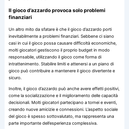
Il gioco d’azzardo provoca solo problemi
finanziari
Un altro mito da sfatare è che il gioco d’azzardo porti
inevitabilmente a problemi finanziari. Sebbene ci siano
casi in cui il gioco possa causare difficoltà economiche,
molti giocatori gestiscono il proprio budget in modo
responsabile, utilizzando il gioco come forma di
intrattenimento. Stabilire limiti e attenersi a un piano di
gioco può contribuire a mantenere il gioco divertente e
sicuro.
Inoltre, il gioco d’azzardo può anche avere effetti positivi,
come la socializzazione e il miglioramento delle capacità
decisionali. Molti giocatori partecipano a tornei e eventi,
creando nuove amicizie e connessioni. L’aspetto sociale
del gioco è spesso sottovalutato, ma rappresenta una
parte importante dell’esperienza complessiva.