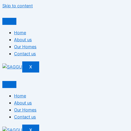
Skip to content
Home
About us
Our Homes
Contact us
X
Home
About us
Our Homes
Contact us
X