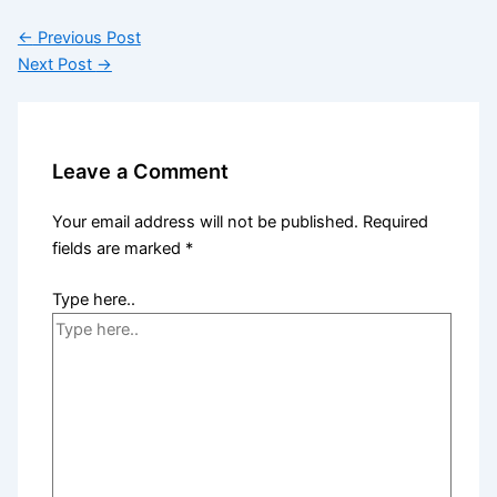
←
Previous Post
Next Post
→
Leave a Comment
Your email address will not be published.
Required
fields are marked
*
Type here..