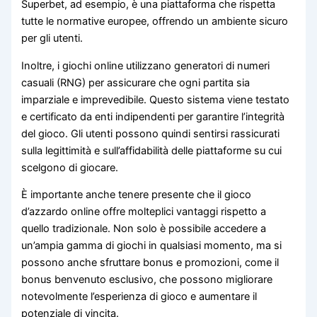
Superbet, ad esempio, è una piattaforma che rispetta
tutte le normative europee, offrendo un ambiente sicuro
per gli utenti.
Inoltre, i giochi online utilizzano generatori di numeri
casuali (RNG) per assicurare che ogni partita sia
imparziale e imprevedibile. Questo sistema viene testato
e certificato da enti indipendenti per garantire l’integrità
del gioco. Gli utenti possono quindi sentirsi rassicurati
sulla legittimità e sull’affidabilità delle piattaforme su cui
scelgono di giocare.
È importante anche tenere presente che il gioco
d’azzardo online offre molteplici vantaggi rispetto a
quello tradizionale. Non solo è possibile accedere a
un’ampia gamma di giochi in qualsiasi momento, ma si
possono anche sfruttare bonus e promozioni, come il
bonus benvenuto esclusivo, che possono migliorare
notevolmente l’esperienza di gioco e aumentare il
potenziale di vincita.