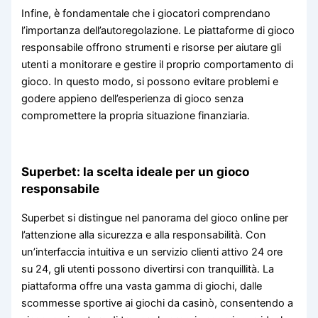
Infine, è fondamentale che i giocatori comprendano
l’importanza dell’autoregolazione. Le piattaforme di gioco
responsabile offrono strumenti e risorse per aiutare gli
utenti a monitorare e gestire il proprio comportamento di
gioco. In questo modo, si possono evitare problemi e
godere appieno dell’esperienza di gioco senza
compromettere la propria situazione finanziaria.
Superbet: la scelta ideale per un gioco
responsabile
Superbet si distingue nel panorama del gioco online per
l’attenzione alla sicurezza e alla responsabilità. Con
un’interfaccia intuitiva e un servizio clienti attivo 24 ore
su 24, gli utenti possono divertirsi con tranquillità. La
piattaforma offre una vasta gamma di giochi, dalle
scommesse sportive ai giochi da casinò, consentendo a