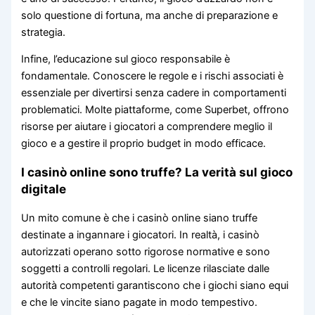
solo questione di fortuna, ma anche di preparazione e
strategia.
Infine, l’educazione sul gioco responsabile è
fondamentale. Conoscere le regole e i rischi associati è
essenziale per divertirsi senza cadere in comportamenti
problematici. Molte piattaforme, come Superbet, offrono
risorse per aiutare i giocatori a comprendere meglio il
gioco e a gestire il proprio budget in modo efficace.
I casinò online sono truffe? La verità sul gioco
digitale
Un mito comune è che i casinò online siano truffe
destinate a ingannare i giocatori. In realtà, i casinò
autorizzati operano sotto rigorose normative e sono
soggetti a controlli regolari. Le licenze rilasciate dalle
autorità competenti garantiscono che i giochi siano equi
e che le vincite siano pagate in modo tempestivo.