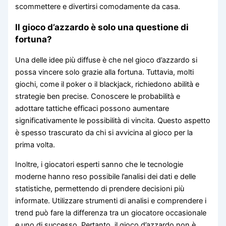
scommettere e divertirsi comodamente da casa.
Il gioco d’azzardo è solo una questione di
fortuna?
Una delle idee più diffuse è che nel gioco d’azzardo si
possa vincere solo grazie alla fortuna. Tuttavia, molti
giochi, come il poker o il blackjack, richiedono abilità e
strategie ben precise. Conoscere le probabilità e
adottare tattiche efficaci possono aumentare
significativamente le possibilità di vincita. Questo aspetto
è spesso trascurato da chi si avvicina al gioco per la
prima volta.
Inoltre, i giocatori esperti sanno che le tecnologie
moderne hanno reso possibile l’analisi dei dati e delle
statistiche, permettendo di prendere decisioni più
informate. Utilizzare strumenti di analisi e comprendere i
trend può fare la differenza tra un giocatore occasionale
e uno di successo. Pertanto, il gioco d’azzardo non è