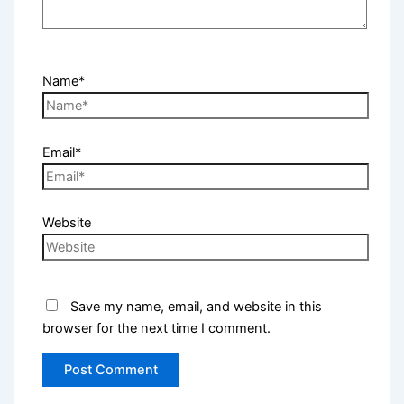
Name*
Email*
Website
Save my name, email, and website in this
browser for the next time I comment.