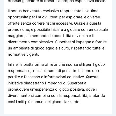
ciascun giocatore di trovare la propria esperienza ideale.
Il bonus benvenuto esclusivo rappresenta un’ottima
opportunità per i nuovi utenti per esplorare le diverse
offerte senza correre rischi eccessivi. Grazie a questa
promozione, è possibile iniziare a giocare con un capitale
maggiore, aumentando le possibilità di vincita e il
divertimento complessivo. Superbet si impegna a fornire
un ambiente di gioco equo e sicuro, rispettando tutte le
normative vigenti.
Infine, la piattaforma offre anche risorse utili per il gioco
responsabile, inclusi strumenti per la limitazione delle
perdite e l’accesso a informazioni educative. Queste
iniziative dimostrano l’impegno di Superbet a
promuovere un’esperienza di gioco positiva, dove il
divertimento si combina con la responsabilità, sfatando
così i miti più comuni del gioco d’azzardo.