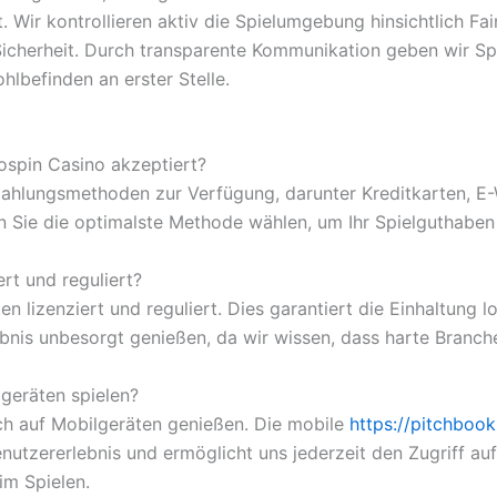
. Wir kontrollieren aktiv die Spielumgebung hinsichtlich Fa
cherheit. Durch transparente Kommunikation geben wir Spi
hlbefinden an erster Stelle.
spin Casino akzeptiert?
Zahlungsmethoden zur Verfügung, darunter Kreditkarten, E
Sie die optimalste Methode wählen, um Ihr Spielguthaben 
ert und reguliert?
en lizenziert und reguliert. Dies garantiert die Einhaltung l
bnis unbesorgt genießen, da wir wissen, dass harte Branc
lgeräten spielen?
ch auf Mobilgeräten genießen. Die mobile
https://pitchboo
enutzererlebnis und ermöglicht uns jederzeit den Zugriff auf
im Spielen.