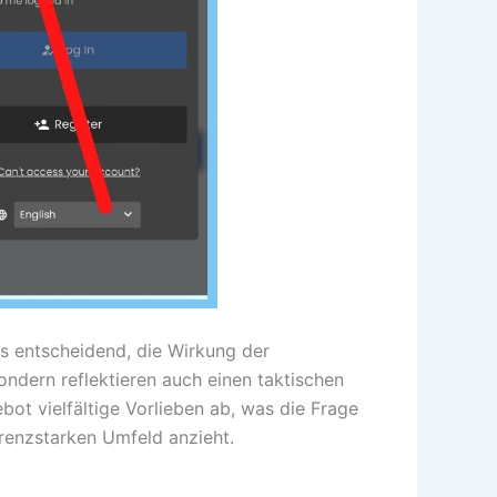
es entscheidend, die Wirkung der
sondern reflektieren auch einen taktischen
bot vielfältige Vorlieben ab, was die Frage
rrenzstarken Umfeld anzieht.