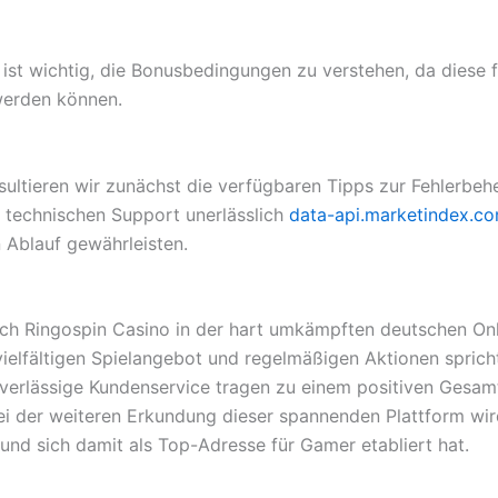
ist wichtig, die Bonusbedingungen zu verstehen, da diese 
erden können.
sultieren wir zunächst die verfügbaren Tipps zur Fehlerbeh
 technischen Support unerlässlich
data-api.marketindex.c
 Ablauf gewährleisten.
ich Ringospin Casino in der hart umkämpften deutschen On
elfältigen Spielangebot und regelmäßigen Aktionen spricht 
verlässige Kundenservice tragen zu einem positiven Gesamt
ei der weiteren Erkundung dieser spannenden Plattform wir
 und sich damit als Top-Adresse für Gamer etabliert hat.