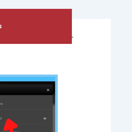
S
rößere Abenteuer