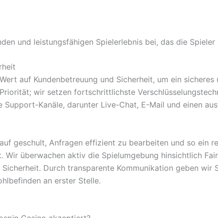
n und leistungsfähigen Spielerlebnis bei, das die Spieler 
rheit
ert auf Kundenbetreuung und Sicherheit, um ein sicheres u
Priorität; wir setzen fortschrittlichste Verschlüsselungstec
e Support-Kanäle, darunter Live-Chat, E-Mail und einen aus
uf geschult, Anfragen effizient zu bearbeiten und so ein re
t. Wir überwachen aktiv die Spielumgebung hinsichtlich Fai
 Sicherheit. Durch transparente Kommunikation geben wir S
hlbefinden an erster Stelle.