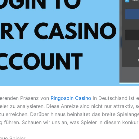
ierenden Präsenz von
Ringospin Casino
in Deutschland ist 
er zu analysieren. Diese Anreize sind nicht nur attraktiv, 
zu erreichen. Darüber hinaus beinhaltet das breite Spielange
ung führen. Schauen wir uns an, was Spieler in diesem konku
ue Spieler.