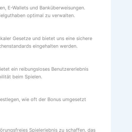
ten, E-Wallets und Banküberweisungen.
ielguthaben optimal zu verwalten.
okaler Gesetze und bietet uns eine sichere
nchenstandards eingehalten werden.
etet ein reibungsloses Benutzererlebnis
lität beim Spielen.
festlegen, wie oft der Bonus umgesetzt
örungsfreies Spielerlebnis zu schaffen, das