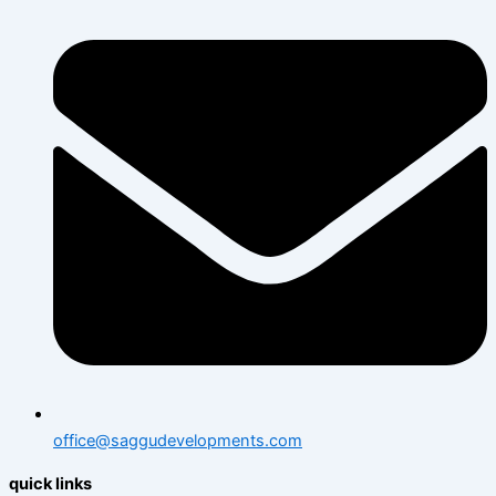
office@saggudevelopments.com
quick links