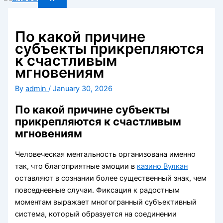
По какой причине
субъекты прикрепляются
к счастливым
мгновениям
By
admin
/
January 30, 2026
По какой причине субъекты
прикрепляются к счастливым
мгновениям
Человеческая ментальность организована именно
так, что благоприятные эмоции в
казино Вулкан
оставляют в сознании более существенный знак, чем
повседневные случаи. Фиксация к радостным
моментам выражает многогранный субъективный
система, который образуется на соединении