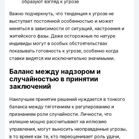
образуют взгляд к угрозе
Важно подчеркнуть, что тенденция к угрозе не
выступает постоянной особенностью и может
меняться в зависимости от ситуаций, настроения и
житейского фазы. Даже осторожные по натуре
индивиды могут в особых обстоятельствах
показывать готовность к угрозе, особенно когда
ставки видятся им исключительно значимыми.
Баланс между надзором и
случайностью в принятии
заключений
Наилучшее принятие решений нуждается в тонкого
баланса между тяготением к регулированию и
признанием роли случайности. Личности, что
излишне мощно рассчитывают на иллюзию
управления, могут выносить неоправданные угрозы,
в то время как те, кто переоценивает роль удачи,