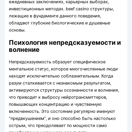
ежедневных заключениях, карьерных выборах,
инвестиционных методах. beef casino структуры,
лежащие в фундаменте данного поведения,
обладают глубокие биологические и душевные
основы.
Психология непредсказуемости и
волнение
Непредсказуемость образует специфическое
ментальное статус, которое многочисленные люди
находят исключительно соблазнительным. Когда
разум сталкивается с незнакомым результатом,
активируются структуры осознанности и волнения,
что приводит к выбросу нейротрансмиттеров,
повышающих концентрацию и чувственную
включенность. Это состояние регулярно именуют
“предвкушением”, и оно способно быть настолько
острым, что преодолевает по мощности само