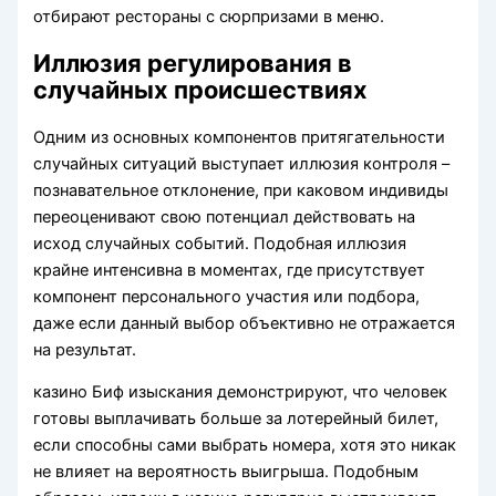
отбирают рестораны с сюрпризами в меню.
Иллюзия регулирования в
случайных происшествиях
Одним из основных компонентов притягательности
случайных ситуаций выступает иллюзия контроля –
познавательное отклонение, при каковом индивиды
переоценивают свою потенциал действовать на
исход случайных событий. Подобная иллюзия
крайне интенсивна в моментах, где присутствует
компонент персонального участия или подбора,
даже если данный выбор объективно не отражается
на результат.
казино Биф изыскания демонстрируют, что человек
готовы выплачивать больше за лотерейный билет,
если способны сами выбрать номера, хотя это никак
не влияет на вероятность выигрыша. Подобным