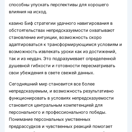
способны упускать перспективы для хорошего
влияния на исход.
казино Биф стратегии удачного навигирования в
обстоятельствах непредсказуемости охватывают
становление интуиции, возможность скоро
адаптироваться к трансформирующимся условиям и
возможность извлекать уроки как из достижений,
так и из неудач. Это подразумевает определенной
душевной гибкости и готовности пересматривать
свои убеждения в свете свежей данных.
Сегодняшний мир становится все более
непредсказуемым, и возможность результативно
функционировать в условиях непредсказуемости
становится центральным компетенцией для
персонального и профессионального победы.
Понимание персональных умственных
предрассудков и чувственных реакций помогает