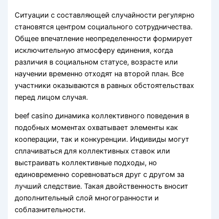
Ситуации с составляющей случайности регулярно
становятся центром социального сотрудничества.
Общее впечатление неопределенности формирует
исключительную атмосферу единения, когда
различия в социальном статусе, возрасте или
научении временно отходят на второй план. Все
участники оказываются в равных обстоятельствах
перед лицом случая.
beef casino динамика коллективного поведения в
подобных моментах охватывает элементы как
кооперации, так и конкуренции. Индивиды могут
сплачиваться для коллективных ставок или
выстраивать коллективные подходы, но
единовременно соревноваться друг с другом за
лучший следствие. Такая двойственность вносит
дополнительный слой многогранности и
соблазнительности.