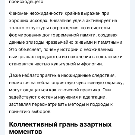
происходящего.
Феномен неожиданности крайне выражен при
хороших исходах. Внезапная удача активирует не
только структуры награждения, но и системы
формирования долговременной памяти, создавая
данные эпизоды чрезвычайно живыми и памятными.
Это объясняет, почему истории о неожиданных
выигрышах передаются из поколения в поколение и
становятся частью культурной мифологии.
Даже неблагоприятные неожиданные следствия,
несмотря на неблагоприятную чувственную окраску,
могут ощущаться как ключевой практика. Они
задействуют системы научения и адаптации,
заставляя пересматривать методы и подходы к
принятию выборов.
Коллективный грань азартных
моментов