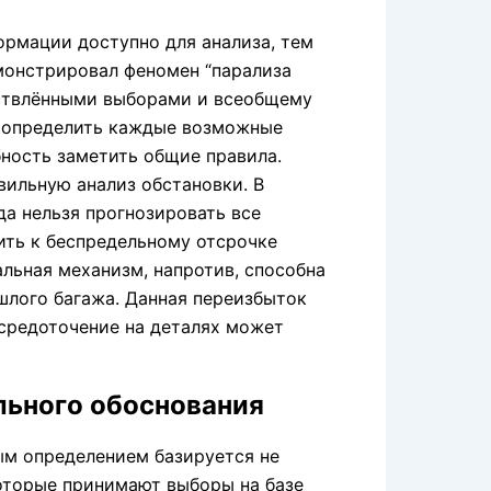
рмации доступно для анализа, тем
монстрировал феномен “парализа
ествлёнными выборами и всеобщему
о определить каждые возможные
бность заметить общие правила.
вильную анализ обстановки. В
а нельзя прогнозировать все
ить к беспредельному отсрочке
льная механизм, напротив, способна
шлого багажа. Данная переизбыток
средоточение на деталях может
льного обоснования
ым определением базируется не
которые принимают выборы на базе