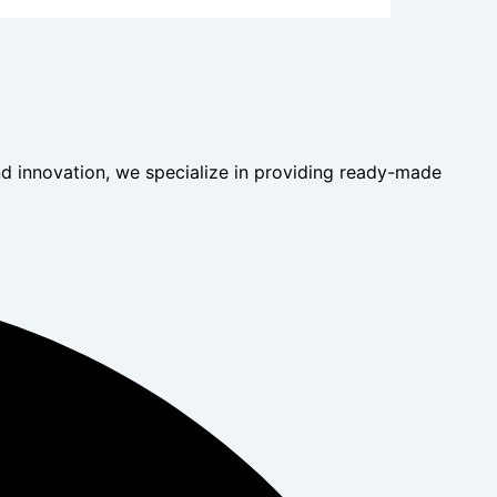
d innovation, we specialize in providing ready-made