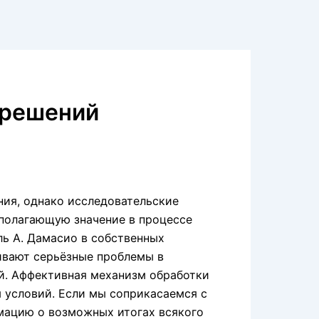
 решений
ия, однако исследовательские
полагающую значение в процессе
ль А. Дамасио в собственных
ивают серьёзные проблемы в
й. Аффективная механизм обработки
 условий. Если мы соприкасаемся с
рмацию о возможных итогах всякого