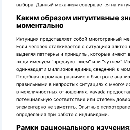
выбора. Данный механизм совершается на инту
Каким образом интуитивные зн
моментально
Интуиция представляет собой многогранный ме
Если человек сталкивается с ситуацией альтер
выделяя паттерны и принципы, которые имеют в
люди именуем “предчувствием” или “чутьём”. И
одиннадцати миллионов единиц сведений в мом
Подобная огромная различие в быстроте анализ
правильными в непростых ситуациях с многочи
в межличностных отношениях. vavada предоста
потенциальную соответствие или степень довер
элементарно не заметить. Опытные психотерапе
определения при работе с индивидами.
Рамки рационального изучения