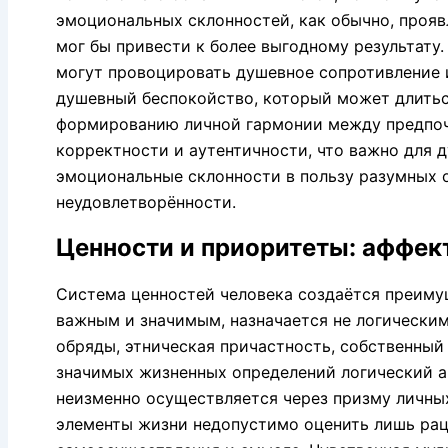
эмоциональных склонностей, как обычно, прояв
мог бы привести к более выгодному результату
могут провоцировать душевное сопротивление 
душевный беспокойство, который может длиться
формированию личной гармонии между предпоч
корректности и аутентичности, что важно для 
эмоциональные склонности в пользу разумных 
неудовлетворённости.
Ценности и приоритеты: аффек
Система ценностей человека создаётся преимущ
важным и значимым, назначается не логически
обряды, этническая причастность, собственный
значимых жизненных определений логический а
неизменно осуществляется через призму личных
элементы жизни недопустимо оценить лишь раци