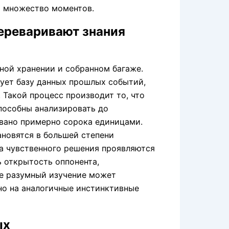
а множество моментов.
ереваривают знания
ной хранении и собранном багаже.
рует базу данных прошлых событий,
 Такой процесс производит то, что
пособны анализировать до
овано примерно сорока единицами.
ановятся в большей степени
а чувственного решения проявляются
 открытость оппонента,
ые разумный изучение может
но на аналогичные инстинктивные
ых