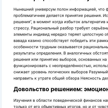
Нынешний универсум полон информацией, что ф
проблематичнее делается принятие решения. И
решения”, в момент когда избыток альтернати
стрессу. Рациональный разбор требует серьёз
элементы индивид нередко теряет целостную об
вавада казино способствует победить эти рамк
особенности трудным оказывается рациональный
результаты определения. В аналогичных обстоя
решения или принятию выборов, основанных на
функционировать с неопределённостью, исполь
снижает уровень логических выборов Разумный
направить к утрате общей обзора Неясность д
Довольство решением: эмоцион
Изучения в области поведенческой финансов на
только от его объективных итогов, но и от чу