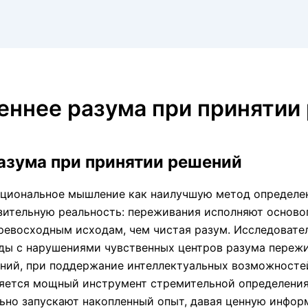
еннее разума при принятии
азума при принятии решений
циональное мышление как наилучшую метод определен
ительную реальность: переживания исполняют осново
превосходным исходам, чем чистая разум. Исследовате
ды с нарушениями чувственных центров разума переж
ний, при поддержание интеллектуальных возможносте
яется мощный инструмент стремительной определения
льно запускают накопленный опыт, давая ценную инфо