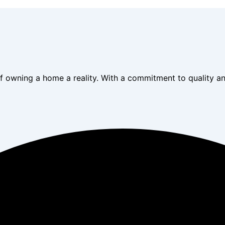
 owning a home a reality. With a commitment to quality an