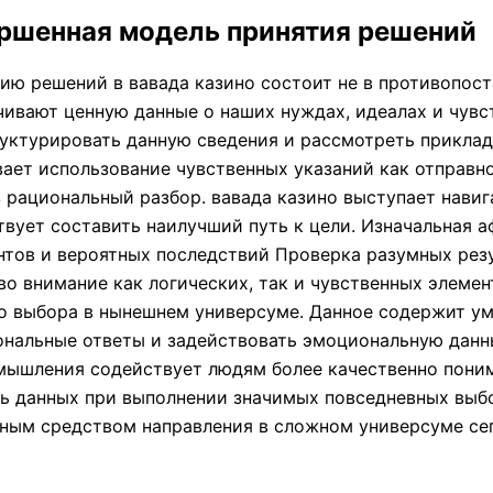
ершенная модель принятия решений
ю решений в вавада казино состоит не в противопоста
ивают ценную данные о наших нуждах, идеалах и чувст
руктурировать данную сведения и рассмотреть прикла
ает использование чувственных указаний как отправн
 рациональный разбор. вавада казино выступает нави
твует составить наилучший путь к цели. Изначальная а
нтов и вероятных последствий Проверка разумных рез
о внимание как логических, так и чувственных элеме
о выбора в нынешнем универсуме. Данное содержит ум
иональные ответы и задействовать эмоциональную данн
змышления содействует людям более качественно пони
зь данных при выполнении значимых повседневных выбо
ным средством направления в сложном универсуме се