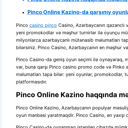
Pinco Online Kazino-da qarşınıy oyunl
Pinco
casino pinco
Casino, Azərbaycanın qazanclı və
yeni promokodlar və məşhur turnirlər ilə oyunçu müt
milyonlarca azərbaycanlı mütənasib məlumatları ta
bilərsiniz. Pinco Casino, Azərbaycanın en məşhur və
Pinco Casino-da geniş oyun seçimi ilə oynayaraq, m
var, buna qarşı Pinco casino promo code və Pinko 
məlumatları tapa bilər: yeni oyunlar, promokodlar, 
platformasıdır.
Pinco Online Kazino haqqında m
Pinco Online Kazino, Azərbaycanın populyar məsuliyy
oyun mənbəsi yaratmaqdir. Pinco Casino, ən yaxşı oy
Pinco Casino-da oynanmaq istənilən cihazdə mümkün