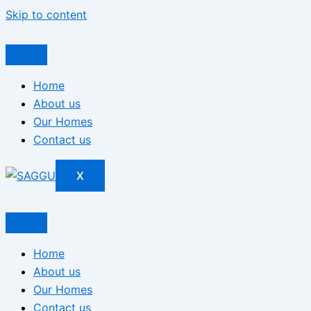
Skip to content
Home
About us
Our Homes
Contact us
X
Home
About us
Our Homes
Contact us