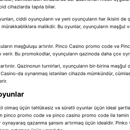
d cihazlarda tapıla bilər.
ları, ciddi oyunçuların və yeni oyunçuların hər ikisini de 
və mürəkkəbliklərə malikdir. Bu oyunlar, oyunçuların məşğu
ların məşğuluşu artırılır. Pinco Casino promo code və Pinc
verir. Bu promokodlar, oyunçuların qazinoda daha çox oyn
tırılır. Qazinonun turnirləri, oyunçuların bir-birinə məşğul o
o Casino-da oynanmaq istənilən cihazdə mümkündür, cümləs
rir.
oyunlar
 olmaq üçün təhlükəsiz və sürətli oyunlar üçün ideal şərtlə
 pinco promo code və pinco casino promo code ilə təmin e
r oynayaraq qazanma şansını artırmaq üçün idealdir. Pinko 