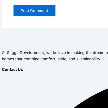
At Saggu Development, we believe in making the dream of
homes that combine comfort, style, and sustainability.
Contact Us