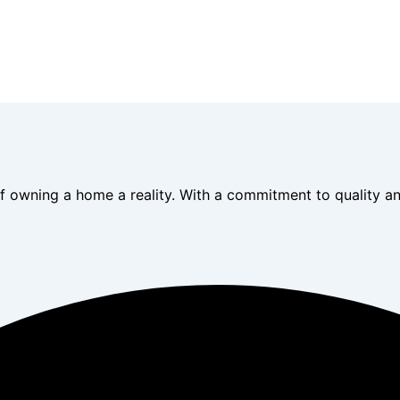
 owning a home a reality. With a commitment to quality an