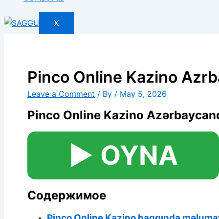
X
Pinco Online Kazino Azrb
Leave a Comment
/ By
/
May 5, 2026
Pinco Online Kazino Azərbaycand
▶️ OYNA
Содержимое
Pinco Online Kazino haqqında məlumat