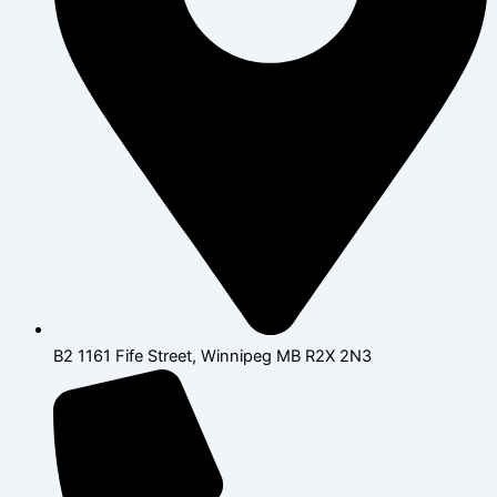
B2 1161 Fife Street, Winnipeg MB R2X 2N3