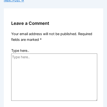
Next Post
→
Leave a Comment
Your email address will not be published.
Required
fields are marked
*
Type here..