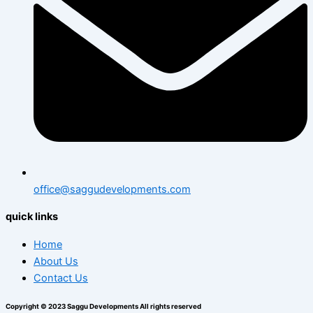
office@saggudevelopments.com
quick links
Home
About Us
Contact Us
Copyright © 2023 Saggu Developments All rights reserved