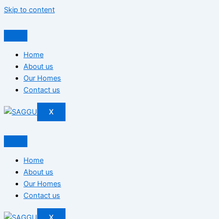
Skip to content
Home
About us
Our Homes
Contact us
X
Home
About us
Our Homes
Contact us
X