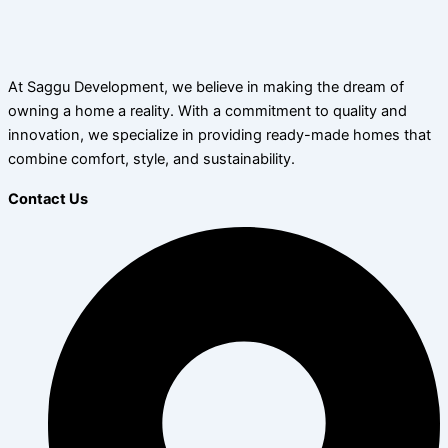
At Saggu Development, we believe in making the dream of
owning a home a reality. With a commitment to quality and
innovation, we specialize in providing ready-made homes that
combine comfort, style, and sustainability.
Contact Us