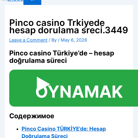
Pinco casino Trkiyede
hesap dorulama sreci.3449
Leave a Comment
/ By
/
May 6, 2026
Pinco casino Türkiye’de – hesap
doğrulama süreci
▶️
OYNAMAK
Содержимое
Pinco Casino TÜRKİYE’de: Hesap
Doğrulama Süreci