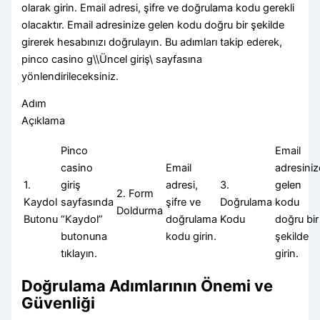
olarak girin. Email adresi, şifre ve doğrulama kodu gerekli
olacaktır. Email adresinize gelen kodu doğru bir şekilde
girerek hesabınızı doğrulayın. Bu adımları takip ederek,
pinco casino g\\Üncel giriş\ sayfasına
yönlendirileceksiniz.
Adım
Açıklama
Pinco
Email
casino
Email
adresiniz
1.
giriş
adresi,
3.
gelen
2. Form
Kaydol
sayfasında
şifre ve
Doğrulama
kodu
Doldurma
Butonu
“Kaydol”
doğrulama
Kodu
doğru bir
butonuna
kodu girin.
şekilde
tıklayın.
girin.
Doğrulama Adımlarının Önemi ve
Güvenliği