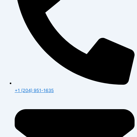
+1 (204) 951-1635