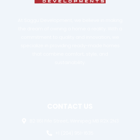
At Saggu Development, we believe in making
the dream of owning a home a reality. With a
commitment to quality and innovation, we
specialize in providing ready-made homes
that combine comfort, style, and
sustainability.
CONTACT US
B2 1161 Fife Street, Winnipeg MB R2X 2N3
+1 (204) 951-1635