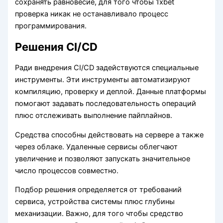
сохранять равновесие, для того чтобы 1xbet
проверка никак не останавливало процесс
программирования.
Решения CI/CD
Ради внедрения CI/CD задействуются специальные
инструменты. Эти инструменты автоматизируют
компиляцию, проверку и деплой. Данные платформы
помогают задавать последовательность операций
плюс отслеживать выполнение пайплайнов.
Средства способны действовать на сервере а также
через облаке. Удаленные сервисы облегчают
увеличение и позволяют запускать значительное
число процессов совместно.
Подбор решения определяется от требований
сервиса, устройства системы плюс глубины
механизации. Важно, для того чтобы средство