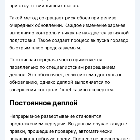
при отсутствии лишних шагов.
Такой метод сокращает риск сбоев при релизе
очередных обновлений. Каждое изменение заранее
выполнило контроль и никак не нуждается затяжной
подготовки. Такое создает процесс выпуска гораздо
быстрым плюс предсказуемым.
Постоянная передача часто применяется
параллельно по специалистским разрешением
деплоя. Это обозначает, если система доступна к
обновлению, однако деплой выполняется по
завершении контроля 1xbet казино экспертом.
Постоянное деплой
Непрерывное развертывание становится
продолжением передачи. Во данном случае каждые
правки, прошедшие проверку, автоматически
попадают к рабочую среду. Процесс не предполагает