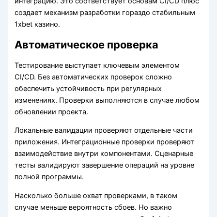
интеграцию. Это соответствует основам CI/CD плюс
создает механизм разработки гораздо стабильным
1xbet казино.
Автоматическое проверка
Тестирование выступает ключевым элементом
CI/CD. Без автоматических проверок сложно
обеспечить устойчивость при регулярных
изменениях. Проверки выполняются в случае любом
обновлении проекта.
Локальные валидации проверяют отдельные части
приложения. Интеграционные проверки проверяют
взаимодействие внутри компонентами. Сценарные
тесты валидируют завершение операций на уровне
полной программы.
Насколько больше охват проверками, в таком
случае меньше вероятность сбоев. Но важно