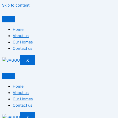
Skip to content
Home
About us
Our Homes
Contact us
X
Home
About us
Our Homes
Contact us
X