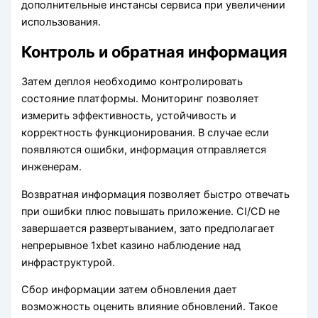
дополнительные инстансы сервиса при увеличении
использования.
Контроль и обратная информация
Затем деплоя необходимо контролировать
состояние платформы. Мониторинг позволяет
измерить эффективность, устойчивость и
корректность функционирования. В случае если
появляются ошибки, информация отправляется
инженерам.
Возвратная информация позволяет быстро отвечать
при ошибки плюс повышать приложение. CI/CD не
завершается развертыванием, зато предполагает
непрерывное 1xbet казино наблюдение над
инфраструктурой.
Сбор информации затем обновления дает
возможность оценить влияние обновлений. Такое