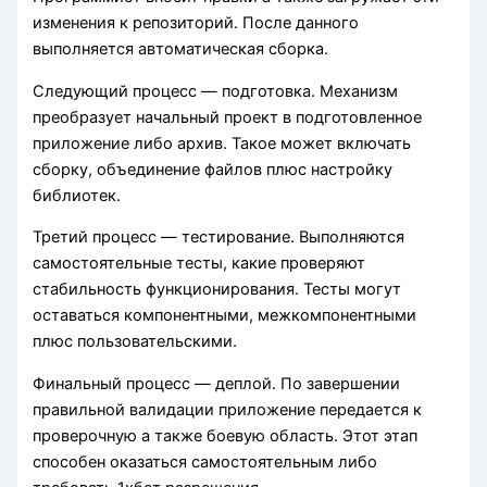
изменения к репозиторий. После данного
выполняется автоматическая сборка.
Следующий процесс — подготовка. Механизм
преобразует начальный проект в подготовленное
приложение либо архив. Такое может включать
сборку, объединение файлов плюс настройку
библиотек.
Третий процесс — тестирование. Выполняются
самостоятельные тесты, какие проверяют
стабильность функционирования. Тесты могут
оставаться компонентными, межкомпонентными
плюс пользовательскими.
Финальный процесс — деплой. По завершении
правильной валидации приложение передается к
проверочную а также боевую область. Этот этап
способен оказаться самостоятельным либо