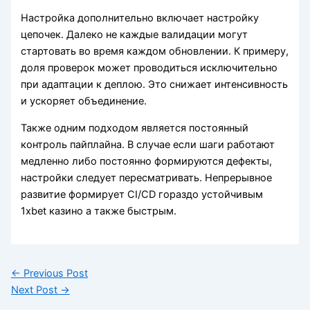
Настройка дополнительно включает настройку
цепочек. Далеко не каждые валидации могут
стартовать во время каждом обновлении. К примеру,
доля проверок может проводиться исключительно
при адаптации к деплою. Это снижает интенсивность
и ускоряет объединение.
Также одним подходом является постоянный
контроль пайплайна. В случае если шаги работают
медленно либо постоянно формируются дефекты,
настройки следует пересматривать. Непрерывное
развитие формирует CI/CD гораздо устойчивым
1xbet казино а также быстрым.
←
Previous Post
Next Post
→