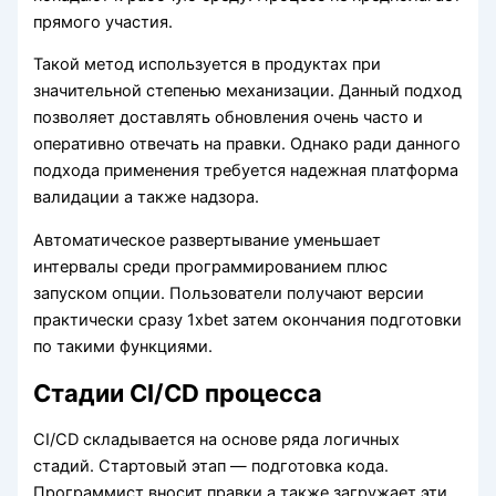
прямого участия.
Такой метод используется в продуктах при
значительной степенью механизации. Данный подход
позволяет доставлять обновления очень часто и
оперативно отвечать на правки. Однако ради данного
подхода применения требуется надежная платформа
валидации а также надзора.
Автоматическое развертывание уменьшает
интервалы среди программированием плюс
запуском опции. Пользователи получают версии
практически сразу 1xbet затем окончания подготовки
по такими функциями.
Стадии CI/CD процесса
CI/CD складывается на основе ряда логичных
стадий. Стартовый этап — подготовка кода.
Программист вносит правки а также загружает эти