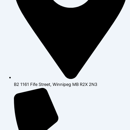
B2 1161 Fife Street, Winnipeg MB R2X 2N3