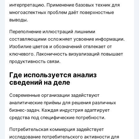
интерпретацию. Применение базовых техник для
многоаспектных проблем даёт поверхностные
выводы.
Переполнение иллюстраций лишними
составляющими осложняет усвоение информации.
Изобилие цветов и обозначений отвлекает от
ключевого. Лаконичность визуализаций повышает
продуктивность связи.
Где используется анализ
сведений на деле
Современные организации задействуют
аналитические приёмы для решения различных
бизнес-задач. Каждая индустрия адаптирует
средства под специфические потребности.
Потребительская коммерция задействует
исследование потребительского активности для