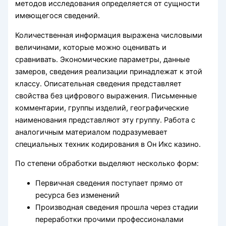
методов исследования определяется от сущности
имеющегося сведений.
Количественная информация выражена числовыми
величинами, которые можно оценивать и
сравнивать. Экономические параметры, данные
замеров, сведения реализации принадлежат к этой
классу. Описательная сведения представляет
свойства без цифрового выражения. Письменные
комментарии, группы изделий, географические
наименования представляют эту группу. Работа с
аналогичным материалом подразумевает
специальных техник кодирования в Он Икс казино.
По степени обработки выделяют несколько форм:
Первичная сведения поступает прямо от
ресурса без изменений
Производная сведения прошла через стадии
переработки прочими профессионалами