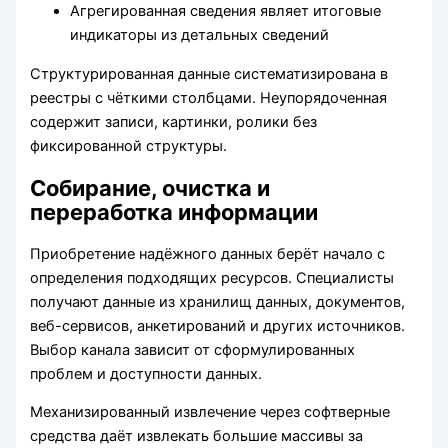
Агрегированная сведения являет итоговые
индикаторы из детальных сведений
Структурированная данные систематизирована в
реестры с чёткими столбцами. Неупорядоченная
содержит записи, картинки, ролики без
фиксированной структуры.
Собирание, очистка и
переработка информации
Приобретение надёжного данных берёт начало с
определения подходящих ресурсов. Специалисты
получают данные из хранилищ данных, документов,
веб-сервисов, анкетирований и других источников.
Выбор канала зависит от сформулированных
проблем и доступности данных.
Механизированный извлечение через софтверные
средства даёт извлекать большие массивы за