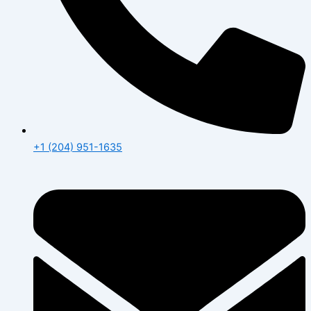
+1 (204) 951-1635