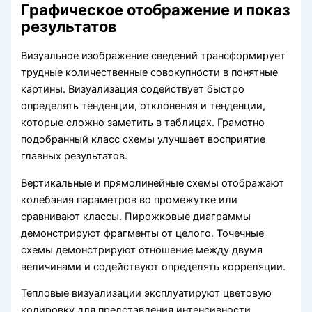
Графическое отображение и показ
результатов
Визуальное изображение сведений трансформирует
трудные количественные совокупности в понятные
картины. Визуализация содействует быстро
определять тенденции, отклонения и тенденции,
которые сложно заметить в таблицах. Грамотно
подобранный класс схемы улучшает восприятие
главных результатов.
Вертикальные и прямолинейные схемы отображают
колебания параметров во промежутке или
сравнивают классы. Пирожковые диаграммы
демонстрируют фрагменты от целого. Точечные
схемы демонстрируют отношение между двумя
величинами и содействуют определять корреляции.
Тепловые визуализации эксплуатируют цветовую
кодировку для представления интенсивности