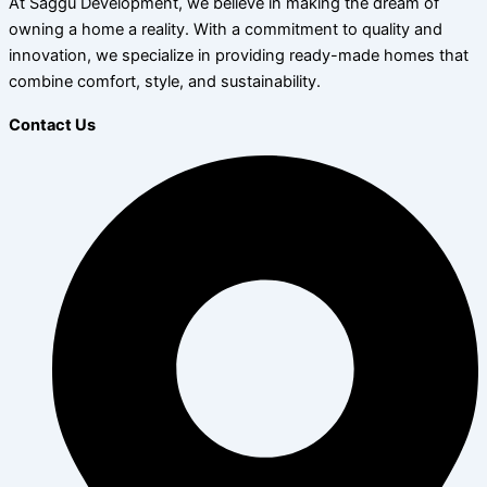
At Saggu Development, we believe in making the dream of
owning a home a reality. With a commitment to quality and
innovation, we specialize in providing ready-made homes that
combine comfort, style, and sustainability.
Contact Us