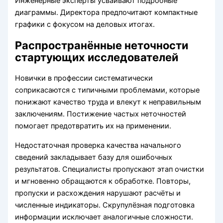
Инженерные эксперты усваивают подробные
диаграммы. Директора предпочитают компактные
графики с фокусом на деловых итогах.
Распространённые неточности
стартующих исследователей
Новички в профессии систематически
соприкасаются с типичными проблемами, которые
понижают качество труда и влекут к неправильным
заключениям. Постижение частых неточностей
помогает предотвратить их на применении.
Недостаточная проверка качества начального
сведений закладывает базу для ошибочных
результатов. Специалисты пропускают этап очистки
и мгновенно обращаются к обработке. Повторы,
пропуски и расхождения нарушают расчёты и
численные индикаторы. Скрупулёзная подготовка
информации исключает аналогичные сложности.