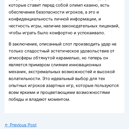
которые ставит перед собой олимп казино, есть
обеспечение безопасности игроков, а это и
конфиденциальность личной информации, и
честность игры, наличие законодательных лицензий,
чтобы играть было комфортно и успокаивало.
В заключение, описанный слот производить удар не
только сладостный эстетическое удовольствие от
атмосферы обтянутой карамелью, но теперь он
является примером слияние инновационных
механик, экстремальных возможностей и высокой
волатильности. Это идеальный выбор для тех
опытных игроков азартных игр, которые пользуются
всем яркими и процветающими возможностями
победы и владеют моментом.
←
Previous Post