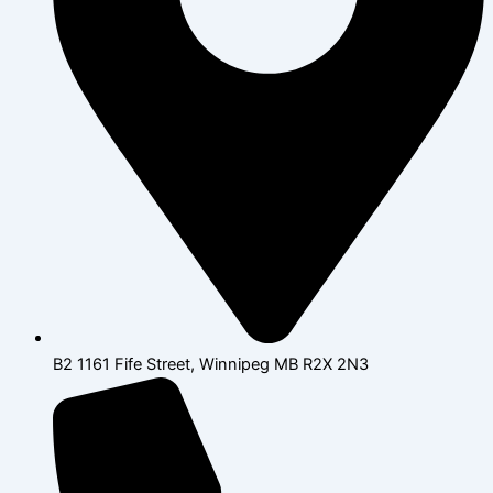
B2 1161 Fife Street, Winnipeg MB R2X 2N3