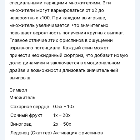
специальными парящими множителями. Эти
множители могут варьироваться от x2 до
невероятных x100. При каждом выигрыше,
множитель увеличивается, что значительно
повышает вероятность получения крупных выплат.
Главное отличие этих фриспинов в ощущении
взрывного потенциала. Каждый спин может
принести неожиданный сюрприз, что добавит новую
долю динамики и заключается в эмоциональном
драйве и возможности длизовать значительный
выигрыш.
Символ
Множитель
Сахарное сердце
0.5x – 10x
Сочный фрукт
1x – 20x
Виноград
2x – 50x
Леденец (Скаттер)
Активация фриспинов