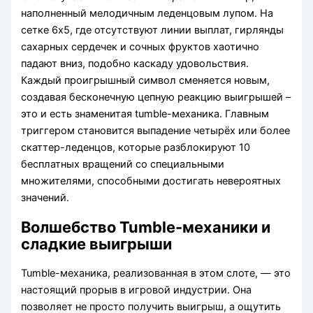
наполненный мелодичным леденцовым лупом. На
сетке 6х5, где отсутствуют линии выплат, гирлянды
сахарных сердечек и сочных фруктов хаотично
падают вниз, подобно каскаду удовольствия.
Каждый проигрышный символ сменяется новым,
создавая бесконечную цепную реакцию выигрышей –
это и есть знаменитая tumble-механика. Главным
триггером становится выпадение четырёх или более
скаттер-леденцов, которые разблокируют 10
бесплатных вращений со специальными
множителями, способными достигать невероятных
значений.
Волшебство Tumble-механики и
сладкие выигрыши
Tumble-механика, реализованная в этом слоте, — это
настоящий прорыв в игровой индустрии. Она
позволяет не просто получить выигрыш, а ощутить