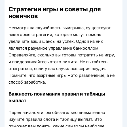
Стратегии игры и советы для
новичков
Несмотря на случайность выигрыша, существуют
некоторые стратегии, которые могут помочь
увеличить ваши шансы на успех. Одной из них
является разумное управление банкроллом.
Определяйте, сколько вы готовы потратить на игру,
и придерживайтесь этого лимита. Не пытайтесь
отыграться, если у вас случилась серия неудач.
Помните, что азартные игры – это развлечение, а не
способ заработка.
Важность понимания правил и таблицы
выплат
Перед началом игры обязательно внимательно
изучите правила слота и таблицу выплат. Это
поможет вам понять, какие символы наиболее