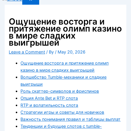
Ощущение восторга и
притяжение олимп казино
в мире сладких
выигрышей
Leave a Comment
/ By
/
May 20, 2026
Ощущение восторга и притяжение олимп
казино в мире сладких выигрышей
Волшебство Tumble-механики и сладкие
выигрыши
Роль скаттер-символов и фриспинов
Опция Ante Bet и RTP слота
RTP и волатильность слота
Стратегии игры и советы для новичков
Важность понимания правил и таблицы выплат
Тенденции и будущее слотов с tumble-