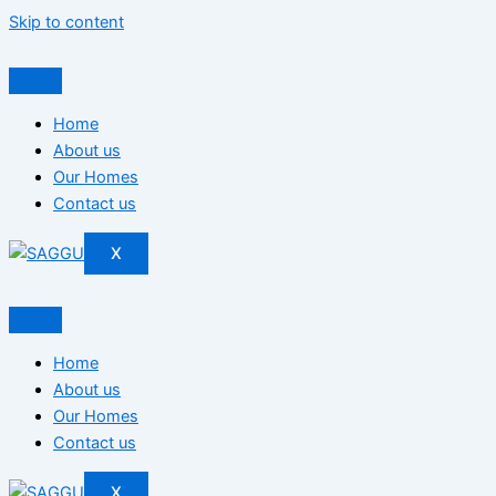
Skip to content
Home
About us
Our Homes
Contact us
X
Home
About us
Our Homes
Contact us
X