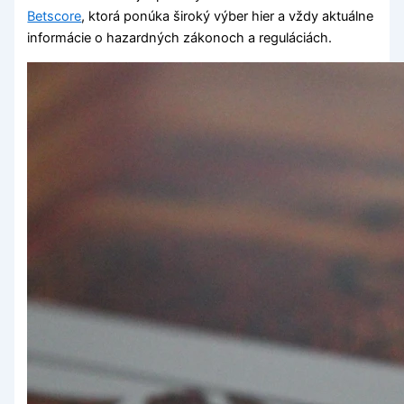
Betscore
, ktorá ponúka široký výber hier a vždy aktuálne
informácie o hazardných zákonoch a reguláciách.