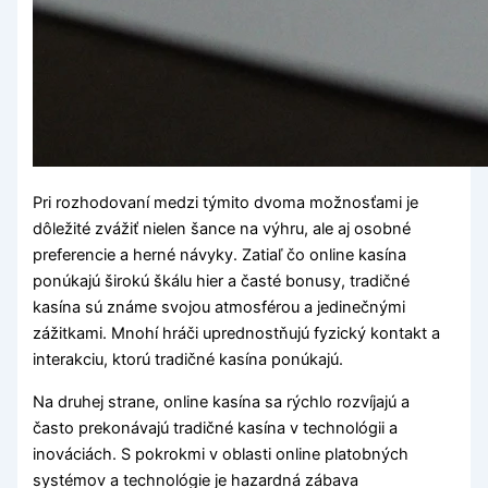
Pri rozhodovaní medzi týmito dvoma možnosťami je
dôležité zvážiť nielen šance na výhru, ale aj osobné
preferencie a herné návyky. Zatiaľ čo online kasína
ponúkajú širokú škálu hier a časté bonusy, tradičné
kasína sú známe svojou atmosférou a jedinečnými
zážitkami. Mnohí hráči uprednostňujú fyzický kontakt a
interakciu, ktorú tradičné kasína ponúkajú.
Na druhej strane, online kasína sa rýchlo rozvíjajú a
často prekonávajú tradičné kasína v technológii a
inováciách. S pokrokmi v oblasti online platobných
systémov a technológie je hazardná zábava