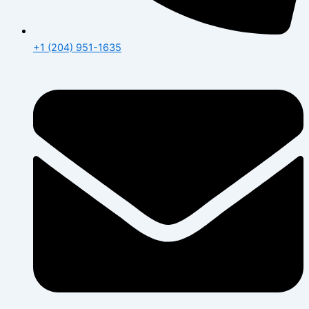
+1 (204) 951-1635