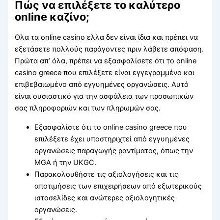
Πώς να επιλέξετε το καλύτερο
online καζίνο;
Ολα τα online casino ελλα δεν είναι ίδια και πρέπει να
εξετάσετε πολλούς παράγοντες πριν λάβετε απόφαση.
Πρώτα απ’ όλα, πρέπει να εξασφαλίσετε ότι το online
casino greece που επιλέξετε είναι εγγεγραμμένο και
επιβεβαιωμένο από εγγυημένες οργανώσεις. Αυτό
είναι ουσιαστικό για την ασφάλεια των προσωπικών
σας πληροφοριών και των πληρωμών σας.
Εξασφαλίστε ότι το online casino greece που
επιλέξετε έχει υποστηριχτεί από εγγυημένες
οργανώσεις παραγωγής ραντίματος, όπως την
MGA ή την UKGC.
Παρακολουθήστε τις αξιολογήσεις και τις
αποτιμήσεις των επιχειρήσεων από εξωτερικούς
ιστοσελίδες και ανώτερες αξιολογητικές
οργανώσεις.