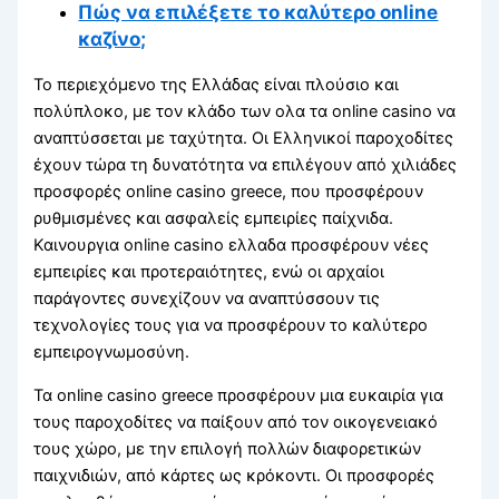
Πώς να επιλέξετε το καλύτερο online
καζίνο;
Το περιεχόμενο της Ελλάδας είναι πλούσιο και
πολύπλοκο, με τον κλάδο των ολα τα online casino να
αναπτύσσεται με ταχύτητα. Οι Ελληνικοί παροχοδίτες
έχουν τώρα τη δυνατότητα να επιλέγουν από χιλιάδες
προσφορές online casino greece, που προσφέρουν
ρυθμισμένες και ασφαλείς εμπειρίες παίχνιδα.
Καινουργια online casino ελλαδα προσφέρουν νέες
εμπειρίες και προτεραιότητες, ενώ οι αρχαίοι
παράγοντες συνεχίζουν να αναπτύσσουν τις
τεχνολογίες τους για να προσφέρουν το καλύτερο
εμπειρογνωμοσύνη.
Τα online casino greece προσφέρουν μια ευκαιρία για
τους παροχοδίτες να παίξουν από τον οικογενειακό
τους χώρο, με την επιλογή πολλών διαφορετικών
παιχνιδιών, από κάρτες ως κρόκοντι. Οι προσφορές