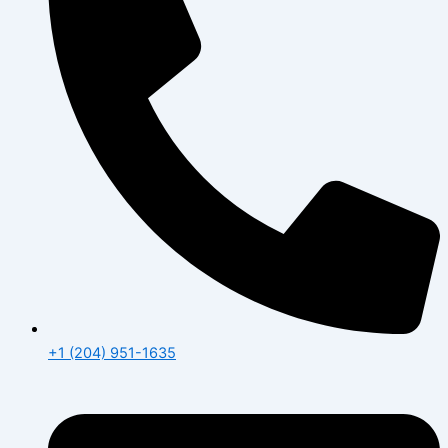
+1 (204) 951-1635