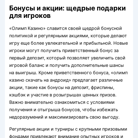
Бонусы и акции: щедрые подарки
для игроков
«Олимп Казино» славится своей щедрой бонусной
политикой и регулярными акциями, которые делают
игру еще более увлекательной и прибыльной. Новые
игроки могут получить приветственный бонус за
первый депозит, который позволяет увеличить свой
игровой баланс и получить дополнительные шансы
на выигрыш. Кроме приветственного бонуса, «олимп
казино скачать на андроид» предлагает различные
акции, такие как бонусы на депозит, фриспины,
кэшбэк и участие в розыгрышах ценных призов.
Важно внимательно ознакомиться с условиями
получения и отыгрыша бонусов, чтобы избежать
недоразумений и максимизировать свою выгоду.
Регулярные акции и турниры с крупными призовыми
фондами привлекают внимание опытных игроков и