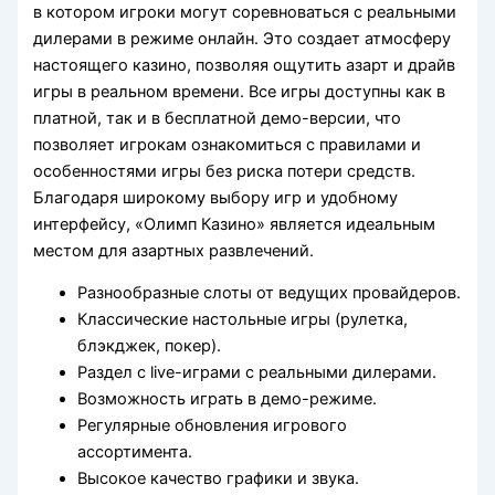
в котором игроки могут соревноваться с реальными
дилерами в режиме онлайн. Это создает атмосферу
настоящего казино, позволяя ощутить азарт и драйв
игры в реальном времени. Все игры доступны как в
платной, так и в бесплатной демо-версии, что
позволяет игрокам ознакомиться с правилами и
особенностями игры без риска потери средств.
Благодаря широкому выбору игр и удобному
интерфейсу, «Олимп Казино» является идеальным
местом для азартных развлечений.
Разнообразные слоты от ведущих провайдеров.
Классические настольные игры (рулетка,
блэкджек, покер).
Раздел с live-играми с реальными дилерами.
Возможность играть в демо-режиме.
Регулярные обновления игрового
ассортимента.
Высокое качество графики и звука.