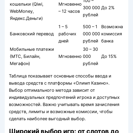
100 –
кошельки (Qiwi,
Мгновенно
300 000
До 2%
WebMoney,
– 12 часов
рублей
Яндекс.Деньги)
1 – 5
500 – 1
Возможна
Банковский перевод
рабочих
000 000
комиссия
дней
рублей
банка
Мобильные платежи
30 – 30
(МТС, Билайн,
Мгновенно
000
До 15%
Мегафон)
рублей
Таблица показывает основные способы ввода и
вывода средств с платформы «Олимп Казино».
Выбор оптимального метода зависит от
индивидуальных предпочтений игрока и доступных
возможностей. Важно учитывать время зачисления
средств, лимиты и возможные комиссии, чтобы
сделать наиболее выгодный выбор.
Широкий выбор игр: от слотов до