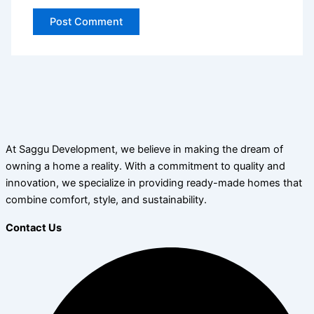
At Saggu Development, we believe in making the dream of
owning a home a reality. With a commitment to quality and
innovation, we specialize in providing ready-made homes that
combine comfort, style, and sustainability.
Contact Us