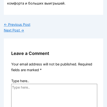
комфорта и больших выигрышей.
←
Previous Post
Next Post
→
Leave a Comment
Your email address will not be published.
Required
fields are marked
*
Type here..