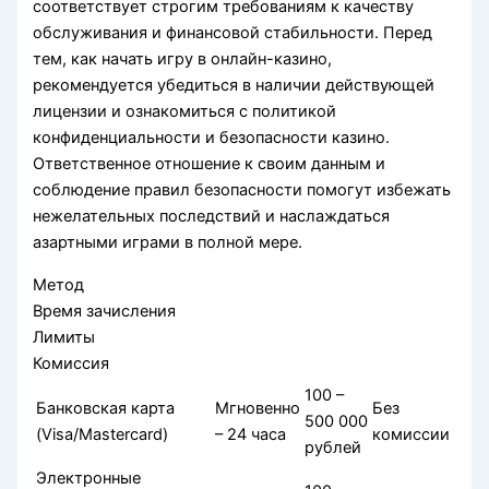
соответствует строгим требованиям к качеству
обслуживания и финансовой стабильности. Перед
тем, как начать игру в онлайн-казино,
рекомендуется убедиться в наличии действующей
лицензии и ознакомиться с политикой
конфиденциальности и безопасности казино.
Ответственное отношение к своим данным и
соблюдение правил безопасности помогут избежать
нежелательных последствий и наслаждаться
азартными играми в полной мере.
Метод
Время зачисления
Лимиты
Комиссия
100 –
Банковская карта
Мгновенно
Без
500 000
(Visa/Mastercard)
– 24 часа
комиссии
рублей
Электронные