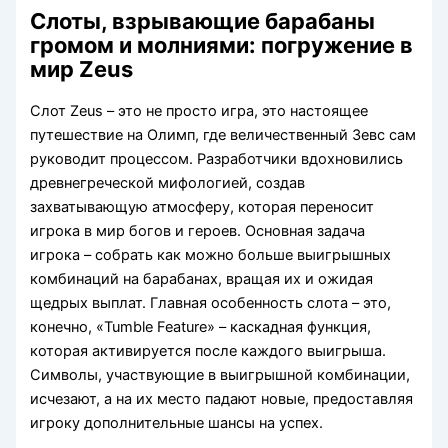
Слоты, взрывающие барабаны
громом и молниями: погружение в
мир Zeus
Слот Zeus – это не просто игра, это настоящее
путешествие на Олимп, где величественный Зевс сам
руководит процессом. Разработчики вдохновились
древнегреческой мифологией, создав
захватывающую атмосферу, которая переносит
игрока в мир богов и героев. Основная задача
игрока – собрать как можно больше выигрышных
комбинаций на барабанах, вращая их и ожидая
щедрых выплат. Главная особенность слота – это,
конечно, «Tumble Feature» – каскадная функция,
которая активируется после каждого выигрыша.
Символы, участвующие в выигрышной комбинации,
исчезают, а на их место падают новые, предоставляя
игроку дополнительные шансы на успех.