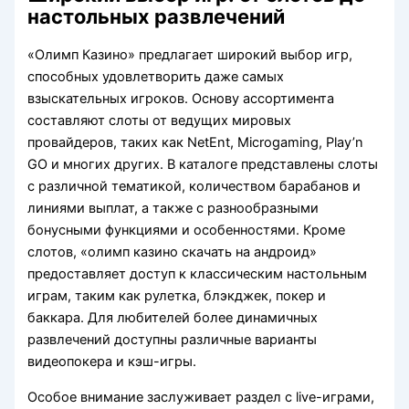
настольных развлечений
«Олимп Казино» предлагает широкий выбор игр,
способных удовлетворить даже самых
взыскательных игроков. Основу ассортимента
составляют слоты от ведущих мировых
провайдеров, таких как NetEnt, Microgaming, Play’n
GO и многих других. В каталоге представлены слоты
с различной тематикой, количеством барабанов и
линиями выплат, а также с разнообразными
бонусными функциями и особенностями. Кроме
слотов, «олимп казино скачать на андроид»
предоставляет доступ к классическим настольным
играм, таким как рулетка, блэкджек, покер и
баккара. Для любителей более динамичных
развлечений доступны различные варианты
видеопокера и кэш-игры.
Особое внимание заслуживает раздел с live-играми,