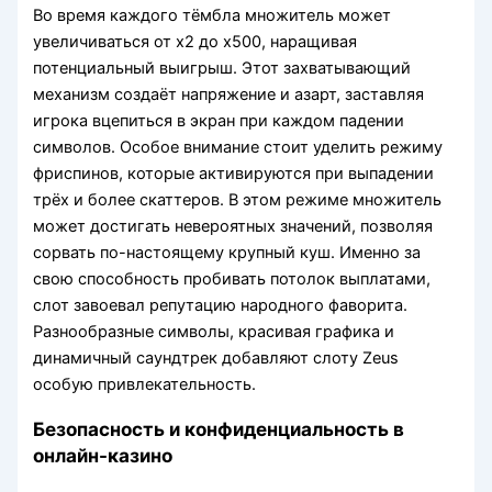
Во время каждого тёмбла множитель может
увеличиваться от x2 до x500, наращивая
потенциальный выигрыш. Этот захватывающий
механизм создаёт напряжение и азарт, заставляя
игрока вцепиться в экран при каждом падении
символов. Особое внимание стоит уделить режиму
фриспинов, которые активируются при выпадении
трёх и более скаттеров. В этом режиме множитель
может достигать невероятных значений, позволяя
сорвать по-настоящему крупный куш. Именно за
свою способность пробивать потолок выплатами,
слот завоевал репутацию народного фаворита.
Разнообразные символы, красивая графика и
динамичный саундтрек добавляют слоту Zeus
особую привлекательность.
Безопасность и конфиденциальность в
онлайн-казино