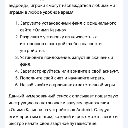
андроид», игроки смогут наслаждаться любимыми
играми в любое удобное время.
Загрузите установочный файл с официального
сайта «Олимп Казино».
Разрешите установку из неизвестных
источников в настройках безопасности
устройства.
Установите приложение, запустив скачанный
файл.
Зарегистрируйтесь или войдите в свой аккаунт.
Пополните свой счет и начинайте играть.
Не забывайте о правилах ответственной игры.
Данный нумерованный список описывает пошаговую
инструкцию по установке и запуску приложения
«Олимп Казино» на устройствах Android. Следуя
этим простым шагам, каждый игрок сможет легко и
быстро начать своё азартное путешествие.