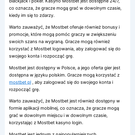
blackjack i poker. Kasyno Mostbet jest dostępne 24/7,
co oznacza, że gracze mogą grać w dowolnym czasie,
kiedy im się to zdarzy.
Warto zauważyć, że Mostbet oferuje również bonusy i
promocje, które mogą pomóc graczy w zwiększeniu
swoich szans na wygraną. Gracze mogą również
korzystać z Mostbet logowania, aby zalogować się do
swojego konta i rozpocząć grę.
Mostbet jest dostępny w Polsce, a jego oferta gier jest
dostępna w języku polskim. Gracze mogą korzystać z
mostbet pl
, aby zalogować się do swojego konta i
rozpocząć grę.
Warto zauważyć, że Mostbet jest również dostępny w
formie aplikacji mobilnej, co oznacza, że gracze mogą
grać w dowolnym miejscu i w dowolnym czasie,
korzystając z Mostbet kasyno login.
Mostbet jest jednym z najpopularniejszych