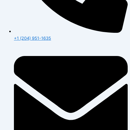
+1 (204) 951-1635