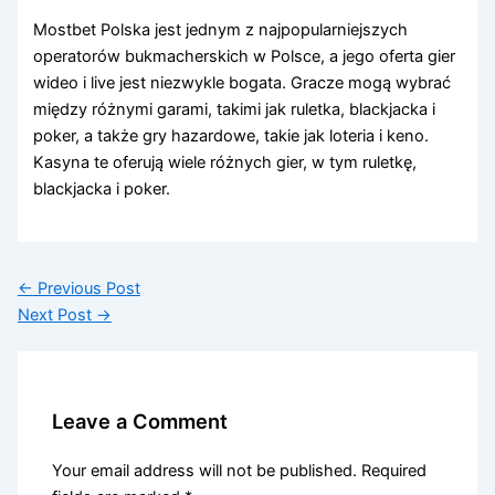
Mostbet Polska jest jednym z najpopularniejszych
operatorów bukmacherskich w Polsce, a jego oferta gier
wideo i live jest niezwykle bogata. Gracze mogą wybrać
między różnymi garami, takimi jak ruletka, blackjacka i
poker, a także gry hazardowe, takie jak loteria i keno.
Kasyna te oferują wiele różnych gier, w tym ruletkę,
blackjacka i poker.
←
Previous Post
Next Post
→
Leave a Comment
Your email address will not be published.
Required