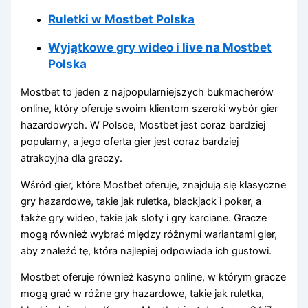
Ruletki w Mostbet Polska
Wyjątkowe gry wideo i live na Mostbet
Polska
Mostbet to jeden z najpopularniejszych bukmacherów
online, który oferuje swoim klientom szeroki wybór gier
hazardowych. W Polsce, Mostbet jest coraz bardziej
popularny, a jego oferta gier jest coraz bardziej
atrakcyjna dla graczy.
Wśród gier, które Mostbet oferuje, znajdują się klasyczne
gry hazardowe, takie jak ruletka, blackjack i poker, a
także gry wideo, takie jak sloty i gry karciane. Gracze
mogą również wybrać między różnymi wariantami gier,
aby znaleźć tę, która najlepiej odpowiada ich gustowi.
Mostbet oferuje również kasyno online, w którym gracze
mogą grać w różne gry hazardowe, takie jak ruletka,