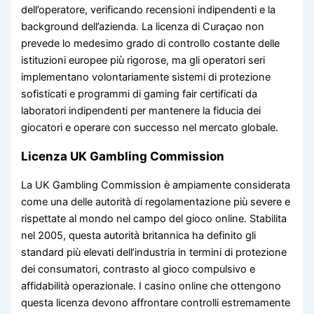
dell’operatore, verificando recensioni indipendenti e la
background dell’azienda. La licenza di Curaçao non
prevede lo medesimo grado di controllo costante delle
istituzioni europee più rigorose, ma gli operatori seri
implementano volontariamente sistemi di protezione
sofisticati e programmi di gaming fair certificati da
laboratori indipendenti per mantenere la fiducia dei
giocatori e operare con successo nel mercato globale.
Licenza UK Gambling Commission
La UK Gambling Commission è ampiamente considerata
come una delle autorità di regolamentazione più severe e
rispettate al mondo nel campo del gioco online. Stabilita
nel 2005, questa autorità britannica ha definito gli
standard più elevati dell’industria in termini di protezione
dei consumatori, contrasto al gioco compulsivo e
affidabilità operazionale. I casino online che ottengono
questa licenza devono affrontare controlli estremamente