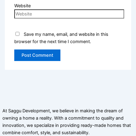
Website
Save my name, email, and website in this
browser for the next time I comment.
At Saggu Development, we believe in making the dream of
owning a home a reality. With a commitment to quality and
innovation, we specialize in providing ready-made homes that
combine comfort, style, and sustainability.