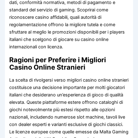
dati, conformità normativa, metodi di pagamento e
standard del servizio di gaming. Scoprirai come
riconoscere casino affidabili, quali autorità di
regolamentazione offrono la migliore tutela e come
sfruttare al meglio le promozioni disponibili per i players
italiani che scelgono di giocare su casino online
internazionali con licenza.
Ragioni per Preferire i Migliori
Casino Online Stranieri
La scelta di rivolgersi verso migliori casino online stranieri
costituisce una decisione importante per molti giocatori
italiani che desiderano un’esperienza di gioco di qualità
elevata. Queste piattaforme estere offrono cataloghi di
giochi notevolmente più estesi rispetto alle opzioni
nazionali, includendo numerose slot machine, tavoli live
con dealer esperti e varianti esclusive di giochi classici.
Le licenze europee come quelle emesse da Malta Gaming