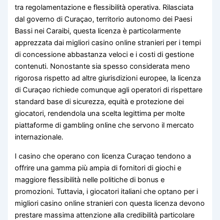
tra regolamentazione e flessibilità operativa. Rilasciata
dal governo di Curaçao, territorio autonomo dei Paesi
Bassi nei Caraibi, questa licenza è particolarmente
apprezzata dai migliori casino online stranieri per i tempi
di concessione abbastanza veloci e i costi di gestione
contenuti. Nonostante sia spesso considerata meno
rigorosa rispetto ad altre giurisdizioni europee, la licenza
di Curaçao richiede comunque agli operatori di rispettare
standard base di sicurezza, equità e protezione dei
giocatori, rendendola una scelta legittima per molte
piattaforme di gambling online che servono il mercato
internazionale.
I casino che operano con licenza Curaçao tendono a
offrire una gamma più ampia di fornitori di giochi e
maggiore flessibilità nelle politiche di bonus e
promozioni. Tuttavia, i giocatori italiani che optano per i
migliori casino online stranieri con questa licenza devono
prestare massima attenzione alla credibilità particolare