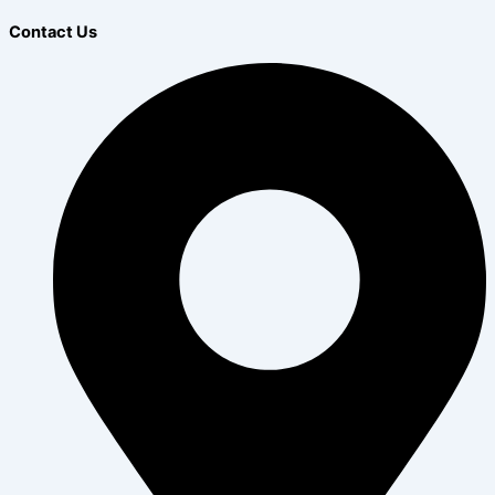
Contact Us