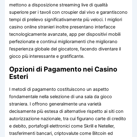
mettono a disposizione streaming live di qualità
superiore per i tavoli con croupier dal vivo e garantiscono
tempi di prelievo significativamente più veloci. I migliori
casino online stranieri inoltre presentano interfacce
tecnologicamente avanzate, app per dispositivi mobili
perfezionate e continui miglioramenti che migliorano
l’esperienza globale del giocatore, facendo diventare il
gioco più interessante e gratificante.
Opzioni di Pagamento nei Casino
Esteri
I metodi di pagamento costituiscono un aspetto
fondamentale nella selezione di una sala da gioco
straniera. I offrono generalmente una varietà
decisamente più estesa di alternative rispetto ai siti con
autorizzazione nazionale, tra cui figurano carte di credito
e debito, portafogli elettronici come Skrill e Neteller,
trasferimenti bancari, criptovalute come Bitcoin ed