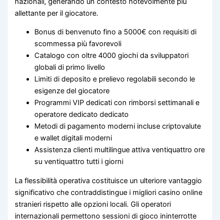
nazionali, generando un contesto notevolmente più
allettante per il giocatore.
Bonus di benvenuto fino a 5000€ con requisiti di
scommessa più favorevoli
Catalogo con oltre 4000 giochi da sviluppatori
globali di primo livello
Limiti di deposito e prelievo regolabili secondo le
esigenze del giocatore
Programmi VIP dedicati con rimborsi settimanali e
operatore dedicato dedicato
Metodi di pagamento moderni incluse criptovalute
e wallet digitali moderni
Assistenza clienti multilingue attiva ventiquattro ore
su ventiquattro tutti i giorni
La flessibilità operativa costituisce un ulteriore vantaggio
significativo che contraddistingue i migliori casino online
stranieri rispetto alle opzioni locali. Gli operatori
internazionali permettono sessioni di gioco ininterrotte