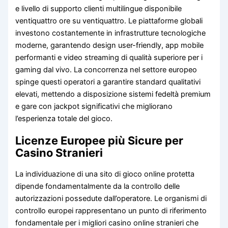
e livello di supporto clienti multilingue disponibile
ventiquattro ore su ventiquattro. Le piattaforme globali
investono costantemente in infrastrutture tecnologiche
moderne, garantendo design user-friendly, app mobile
performanti e video streaming di qualità superiore per i
gaming dal vivo. La concorrenza nel settore europeo
spinge questi operatori a garantire standard qualitativi
elevati, mettendo a disposizione sistemi fedeltà premium
e gare con jackpot significativi che migliorano
l’esperienza totale del gioco.
Licenze Europee più Sicure per
Casino Stranieri
La individuazione di una sito di gioco online protetta
dipende fondamentalmente da la controllo delle
autorizzazioni possedute dall’operatore. Le organismi di
controllo europei rappresentano un punto di riferimento
fondamentale per i migliori casino online stranieri che