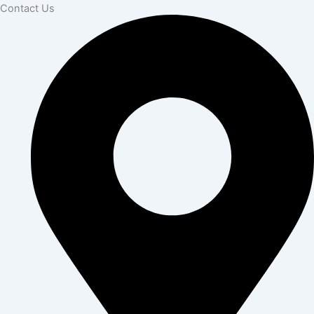
Contact Us