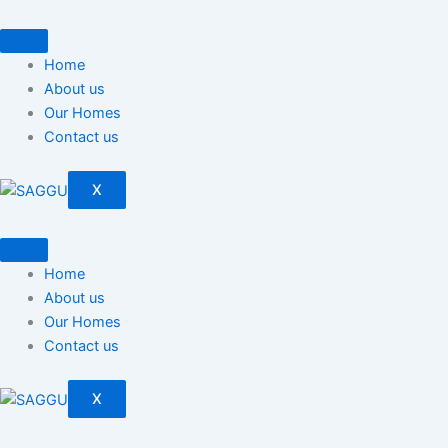
Skip
to
content
Home
About us
Our Homes
Contact us
X
Home
About us
Our Homes
Contact us
X