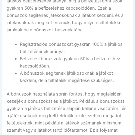
játékos befizetésének aránya, míg a befizetési bónuszok
gyakran 50% a befizetéshez kapcsolódóan. Ezek a
bónuszok segítenek játékosoknak a játékot kezdeni, és a
játékosoknak meg kell érteniük, hogy milyen feltételekkel
járulnak be a bónuszok használatába.
Regisztrációs bónuszokat gyakran 100% a játékos
befizetésének aránya.
Befizetési bónuszok gyakran 50% a befizetéshez
kapcsolódóan.
A bónuszok segítenek játékosoknak a játékot
kezdeni, de a feltételek megértése szükséges.
A bónuszok használata során fontos, hogy megfelelően
kezeljék a bónuszokat és a játékot. Például, a bónuszokat
gyakran a játékos befizetése alapján kellene visszatérni, és
a játékosoknak meg kell felelniük a kifejezetten megadott
feltételeknek, mint például a játékok számának minimum
számát vagy a játékot tartó időtartamot. Ez a folyamat