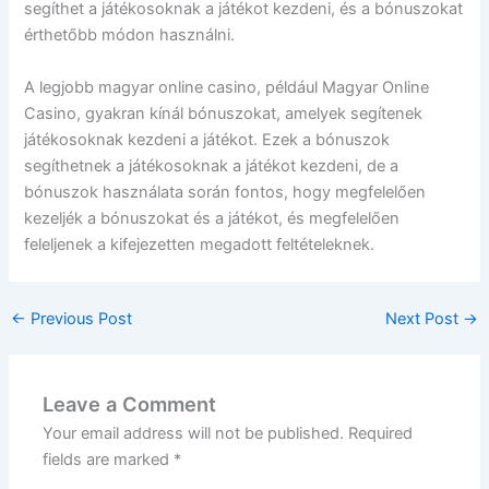
segíthet a játékosoknak a játékot kezdeni, és a bónuszokat
érthetőbb módon használni.
A legjobb magyar online casino, például Magyar Online
Casino, gyakran kínál bónuszokat, amelyek segítenek
játékosoknak kezdeni a játékot. Ezek a bónuszok
segíthetnek a játékosoknak a játékot kezdeni, de a
bónuszok használata során fontos, hogy megfelelően
kezeljék a bónuszokat és a játékot, és megfelelően
feleljenek a kifejezetten megadott feltételeknek.
←
Previous Post
Next Post
→
Leave a Comment
Your email address will not be published.
Required
fields are marked
*