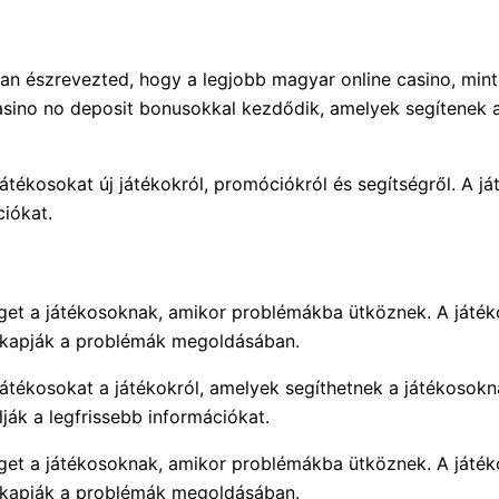
san észrevezted, hogy a legjobb magyar online casino, min
asino no deposit bonusokkal kezdődik, amelyek segítenek 
átékosokat új játékokról, promóciókról és segítségről. A 
ciókat.
éget a játékosoknak, amikor problémákba ütköznek. A játé
t kapják a problémák megoldásában.
átékosokat a játékokról, amelyek segíthetnek a játékosokn
lják a legfrissebb információkat.
éget a játékosoknak, amikor problémákba ütköznek. A játé
t kapják a problémák megoldásában.