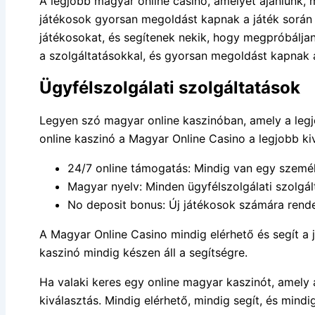
A legjobb magyar online casino, amelyet ajánlunk,
játékosok gyorsan megoldást kapnak a játék során 
játékosokat, és segítenek nekik, hogy megpróbálja
a szolgáltatásokkal, és gyorsan megoldást kapnak
Ügyfélszolgálati szolgáltatások
Legyen szó magyar online kaszinóban, amely a legj
online kaszinó a Magyar Online Casino a legjobb ki
24/7 online támogatás: Mindig van egy személy
Magyar nyelv: Minden ügyfélszolgálati szolgá
No deposit bonus: Új játékosok számára rendel
A Magyar Online Casino mindig elérhető és segít a
kaszinó mindig készen áll a segítségre.
Ha valaki keres egy online magyar kaszinót, amely 
kiválasztás. Mindig elérhető, mindig segít, és mind