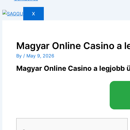
X
Magyar Online Casino a l
By
/
May 9, 2026
Magyar Online Casino a legjobb ü