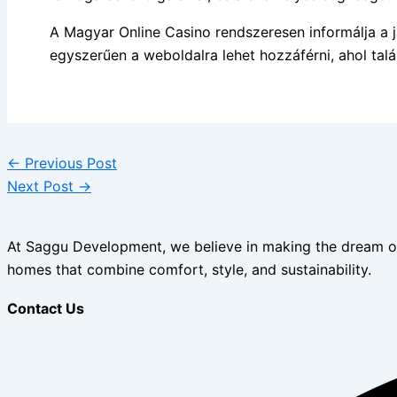
A Magyar Online Casino rendszeresen informálja a j
egyszerűen a weboldalra lehet hozzáférni, ahol talá
←
Previous Post
Next Post
→
At Saggu Development, we believe in making the dream of
homes that combine comfort, style, and sustainability.
Contact Us