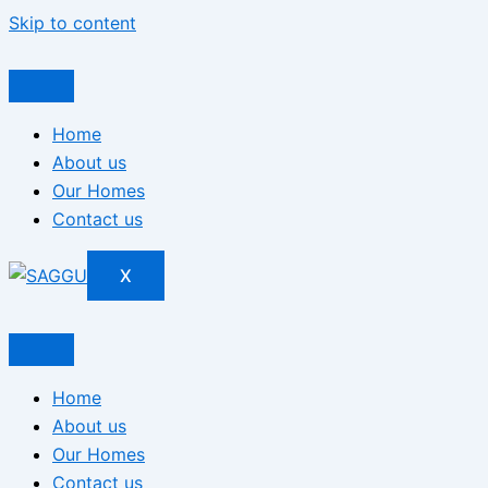
Skip to content
Home
About us
Our Homes
Contact us
X
Home
About us
Our Homes
Contact us