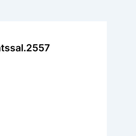
atssal.2557