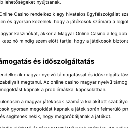
bb lehetőségeket nyújtsanak.
line Casino rendelkezik egy hivatalos ügyfélszolgálat sza
rűen és gyorsan kezelnek, hogy a játékosok számára a legjo
magyar kaszinókat, akkor a Magyar Online Casino a legjobb
 kaszinó mindig szem előtt tartja, hogy a játékosok bizto
ámogatás és időszolgáltatás
 rendelkezik magyar nyelvű támogatással és időszolgáltatá
k szabályait megtanul. Az online casino magyar nyelvű támo
 megoldást kapnak a problémákkal kapcsolatban.
különösen a magyar játékosok számára kialakított szabályo
osok gyorsan megoldást kapnak a játék során felmerülő pr
 és segítenek nekik, hogy megpróbáljanak a játékot.