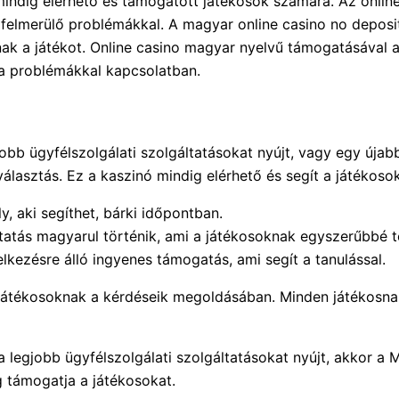
 mindig elérhető és támogatott játékosok számára. Az onli
felmerülő problémákkal. A magyar online casino no deposit
nak a játékot. Online casino magyar nyelvű támogatásával
 a problémákkal kapcsolatban.
obb ügyfélszolgálati szolgáltatásokat nyújt, vagy egy újab
választás. Ez a kaszinó mindig elérhető és segít a játéko
, aki segíthet, bárki időpontban.
ltatás magyarul történik, ami a játékosoknak egyszerűbbé 
kezésre álló ingyenes támogatás, ami segít a tanulással.
 játékosoknak a kérdéseik megoldásában. Minden játékosnak
a legjobb ügyfélszolgálati szolgáltatásokat nyújt, akkor a 
ig támogatja a játékosokat.