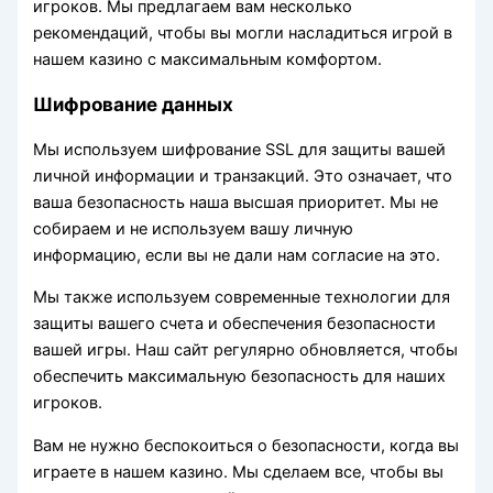
игроков. Мы предлагаем вам несколько
рекомендаций, чтобы вы могли насладиться игрой в
нашем казино с максимальным комфортом.
Шифрование данных
Мы используем шифрование SSL для защиты вашей
личной информации и транзакций. Это означает, что
ваша безопасность наша высшая приоритет. Мы не
собираем и не используем вашу личную
информацию, если вы не дали нам согласие на это.
Мы также используем современные технологии для
защиты вашего счета и обеспечения безопасности
вашей игры. Наш сайт регулярно обновляется, чтобы
обеспечить максимальную безопасность для наших
игроков.
Вам не нужно беспокоиться о безопасности, когда вы
играете в нашем казино. Мы сделаем все, чтобы вы