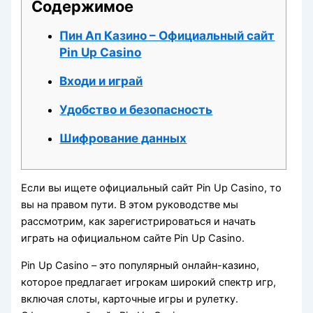
Содержимое
Пин Ап Казино – Официальный сайт
Pin Up Casino
Входи и играй
Удобство и безопасность
Шифрование данных
Если вы ищете официальный сайт Pin Up Casino, то
вы на правом пути. В этом руководстве мы
рассмотрим, как зарегистрироваться и начать
играть на официальном сайте Pin Up Casino.
Pin Up Casino – это популярный онлайн-казино,
которое предлагает игрокам широкий спектр игр,
включая слоты, карточные игры и рулетку.