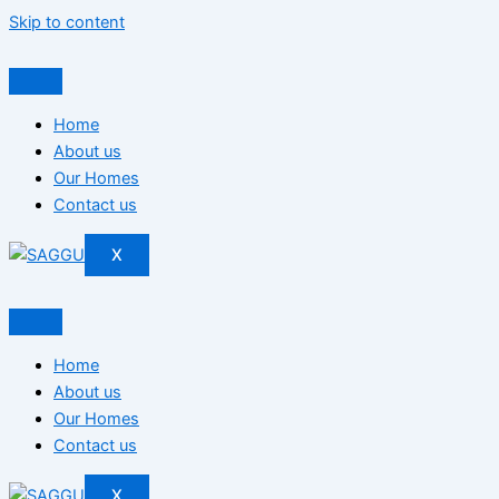
Skip to content
Home
About us
Our Homes
Contact us
X
Home
About us
Our Homes
Contact us
X