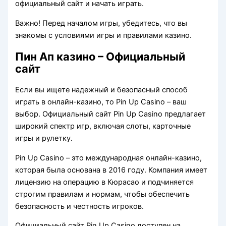
официальный сайт и начать играть.
Важно! Перед началом игры, убедитесь, что вы
знакомы с условиями игры и правилами казино.
Пин Ап казино – Официальный
сайт
Если вы ищете надежный и безопасный способ
играть в онлайн-казино, то Pin Up Casino – ваш
выбор. Официальный сайт Pin Up Casino предлагает
широкий спектр игр, включая слоты, карточные
игры и рулетку.
Pin Up Casino – это международная онлайн-казино,
которая была основана в 2016 году. Компания имеет
лицензию на операцию в Кюрасао и подчиняется
строгим правилам и нормам, чтобы обеспечить
безопасность и честность игроков.
Официальный сайт Pin Up Casino доступен на