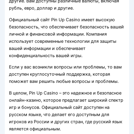
другие. Вам доступны различные валюты, включая
рубль, евро, доллар и другие.
Официальный сайт Pin Up Casino имеет высокую
безопасность, что обеспечивает безопасность вашей
личной и финансовой информации. Компания
использует современные технологии для защиты
вашей информации и обеспечивает
конфиденциальность вашей игры.
Если у вас возникли вопросы или проблемы, то вам
доступен круглосуточный поддержка, которая
поможет вам решить любые вопросы и проблемы.
В целом, Pin Up Casino – это надежное и безопасное
онлайн-казино, которое предлагает широкий спектр
игр и бонусов. Официальный сайт доступен на
русском языке, что делает его доступным для
игроков из России и других стран, где русский язык
является официальным.