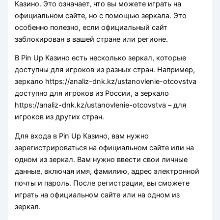
Казино. Это означает, что вы можете играть на
официальном сайте, но с помощью зеркала. Это
особенно полезно, если официальный сайт
заблокирован в вашей стране или регионе.
В Pin Up Казино есть несколько зеркал, которые
доступны для игроков из разных стран. Например,
зеркало https://analiz-dnk.kz/ustanovlenie-otcovstva
доступно для игроков из России, а зеркало
https://analiz-dnk.kz/ustanovlenie-otcovstva – для
игроков из других стран.
Для входа в Pin Up Казино, вам нужно
зарегистрироваться на официальном сайте или на
одном из зеркал. Вам нужно ввести свои личные
данные, включая имя, фамилию, адрес электронной
почты и пароль. После регистрации, вы сможете
играть на официальном сайте или на одном из
зеркал.