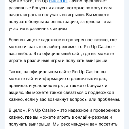
Кроме того, Pin Up
пин ап кз
Casino предлагает
различные бонусы и акции, которые помогут вам
начать играть и получать выигрыши. Вы можете
получать бонусы за регистрацию, за депозит и за
участие в различных акциях.
Если вы ищете надежное и проверенное казино, где
можно играть в онлайн-режиме, то Pin Up Casino –
ваш выбор. Это официальный сайт, где вы можете
играть в различные игры и получать выигрыши.
Также, на официальном сайте Pin Up Casino вы
можете найти информацию о различных играх,
правилах и условиях игры, а также о бонусах и
акциях. Вы можете также связаться с поддержкой
казино, если у вас возникнут вопросы или проблемы.
В целом, Pin Up Casino – это надежное и проверенное
казино, где вы можете играть в онлайн-режиме и
получать выигрыши. Мы рекомендуем вам посетить