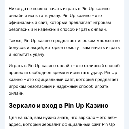
Никогда не поздно начать играть в Pin Up казино
онлайн и испытать удачу. Pin Up казино – это
официальный сайт, который предлагает игрокам
безопасный и надежный способ играть онлайн.
Также, Pin Up казино предлагает игрокам множество
бонусов и акций, которые помогут вам начать играть
и испытать удачу.
Играть в Pin Up казино онлайн – это отличный способ
провести свободное время и испытать удачу. Pin Up
казино – это официальный сайт, который предлагает
игрокам безопасный и надежный способ играть
онлайн.
Зеркало и вход в Pin Up Казино
Для начала, вам нужно знать, что зеркало – это веб-
адрес, который зеркалит официальный сайт Pin Up