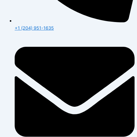
+1 (204) 951-1635