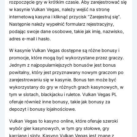
rozpoczęcie gry w krótkim czasie. Aby zarejestrować się
w kasynie Vulkan Vegas, należy wejść na stronę
internetową kasyna i kliknąć przycisk “Zarejestruj się”.
Następnie należy wypełnić formularz rejestracyjny,
podając swoje dane osobowe, takie jak imię, nazwisko,
adres e-mail i hasło.
W kasynie Vulkan Vegas dostępne są różne bonusy i
promocje, które mogą być wykorzystane przez graczy.
Jednym z najpopularniejszych bonusów jest bonus
powitalny, który jest przyznawany nowym graczom po
zarejestrowaniu się w kasynie. Bonus ten może być
wykorzystany do gry w różnych grach kasynowych, w
tym w slotach, blackjacku i ruletce. Vulkan Vegas PL
oferuje również inne bonusy, takie jak bonusy za
depozyt i bonusy lojalnościowe.
Vulkan Vegas to kasyno online, które oferuje szeroki
wybór gier kasynowych, w tym gry stołowe, gry
karciane i sloty. Kasyno Vulkan Vegas jest znane z