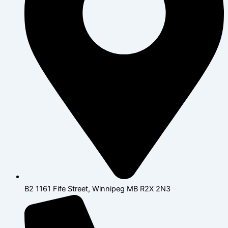
B2 1161 Fife Street, Winnipeg MB R2X 2N3