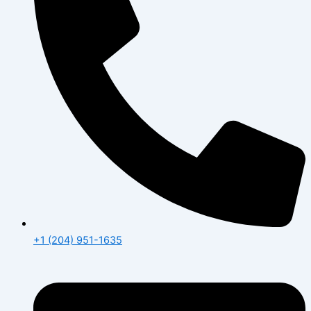
+1 (204) 951-1635