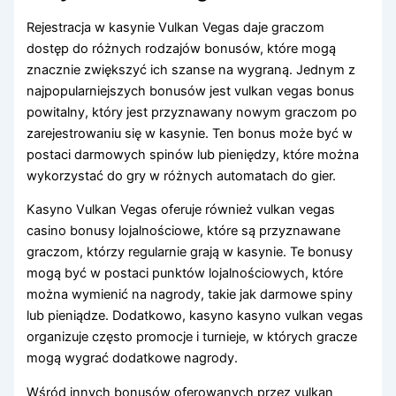
Rejestracja w kasynie Vulkan Vegas daje graczom
dostęp do różnych rodzajów bonusów, które mogą
znacznie zwiększyć ich szanse na wygraną. Jednym z
najpopularniejszych bonusów jest vulkan vegas bonus
powitalny, który jest przyznawany nowym graczom po
zarejestrowaniu się w kasynie. Ten bonus może być w
postaci darmowych spinów lub pieniędzy, które można
wykorzystać do gry w różnych automatach do gier.
Kasyno Vulkan Vegas oferuje również vulkan vegas
casino bonusy lojalnościowe, które są przyznawane
graczom, którzy regularnie grają w kasynie. Te bonusy
mogą być w postaci punktów lojalnościowych, które
można wymienić na nagrody, takie jak darmowe spiny
lub pieniądze. Dodatkowo, kasyno kasyno vulkan vegas
organizuje często promocje i turnieje, w których gracze
mogą wygrać dodatkowe nagrody.
Wśród innych bonusów oferowanych przez vulkan