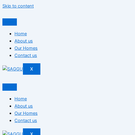
Skip to content
Home
About us
Our Homes
Contact us
X
Home
About us
Our Homes
Contact us
X