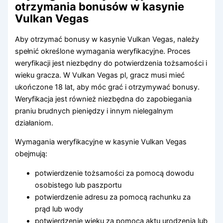
otrzymania bonusów w kasynie
Vulkan Vegas
Aby otrzymać bonusy w kasynie Vulkan Vegas, należy
spełnić określone wymagania weryfikacyjne. Proces
weryfikacji jest niezbędny do potwierdzenia tożsamości i
wieku gracza. W Vulkan Vegas pl, gracz musi mieć
ukończone 18 lat, aby móc grać i otrzymywać bonusy.
Weryfikacja jest również niezbędna do zapobiegania
praniu brudnych pieniędzy i innym nielegalnym
działaniom.
Wymagania weryfikacyjne w kasynie Vulkan Vegas
obejmują:
potwierdzenie tożsamości za pomocą dowodu
osobistego lub paszportu
potwierdzenie adresu za pomocą rachunku za
prąd lub wody
potwierdzenie wieku za pomocą aktu urodzenia lub