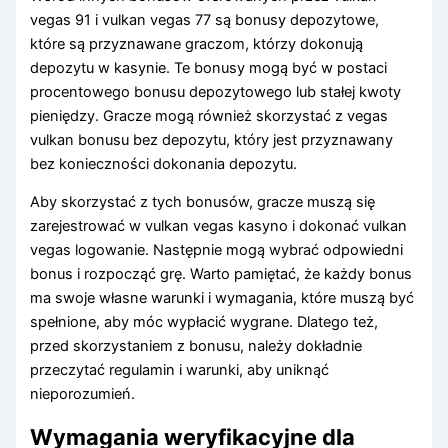
vegas 91 i vulkan vegas 77 są bonusy depozytowe,
które są przyznawane graczom, którzy dokonują
depozytu w kasynie. Te bonusy mogą być w postaci
procentowego bonusu depozytowego lub stałej kwoty
pieniędzy. Gracze mogą również skorzystać z vegas
vulkan bonusu bez depozytu, który jest przyznawany
bez konieczności dokonania depozytu.
Aby skorzystać z tych bonusów, gracze muszą się
zarejestrować w vulkan vegas kasyno i dokonać vulkan
vegas logowanie. Następnie mogą wybrać odpowiedni
bonus i rozpocząć grę. Warto pamiętać, że każdy bonus
ma swoje własne warunki i wymagania, które muszą być
spełnione, aby móc wypłacić wygrane. Dlatego też,
przed skorzystaniem z bonusu, należy dokładnie
przeczytać regulamin i warunki, aby uniknąć
nieporozumień.
Wymagania weryfikacyjne dla