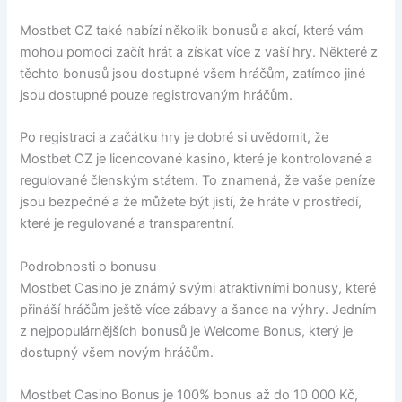
Mostbet CZ také nabízí několik bonusů a akcí, které vám
mohou pomoci začít hrát a získat více z vaší hry. Některé z
těchto bonusů jsou dostupné všem hráčům, zatímco jiné
jsou dostupné pouze registrovaným hráčům.
Po registraci a začátku hry je dobré si uvědomit, že
Mostbet CZ je licencované kasino, které je kontrolované a
regulované členským státem. To znamená, že vaše peníze
jsou bezpečné a že můžete být jistí, že hráte v prostředí,
které je regulované a transparentní.
Podrobnosti o bonusu
Mostbet Casino je známý svými atraktivními bonusy, které
přináší hráčům ještě více zábavy a šance na výhry. Jedním
z nejpopulárnějších bonusů je Welcome Bonus, který je
dostupný všem novým hráčům.
Mostbet Casino Bonus je 100% bonus až do 10 000 Kč,