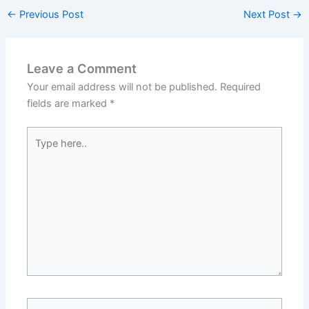
←
Previous Post
Next Post
→
Leave a Comment
Your email address will not be published.
Required
fields are marked
*
Type
here..
Name*