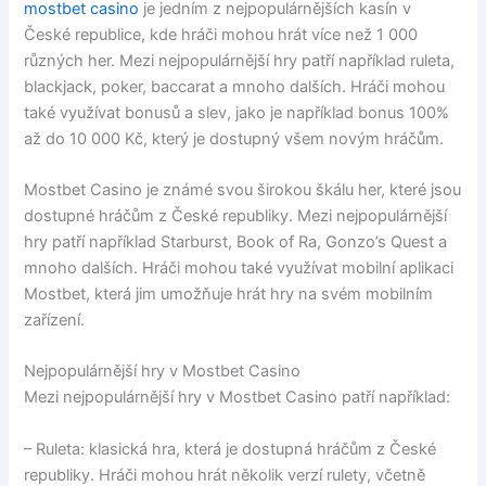
mostbet casino
je jedním z nejpopulárnějších kasín v
České republice, kde hráči mohou hrát více než 1 000
různých her. Mezi nejpopulárnější hry patří například ruleta,
blackjack, poker, baccarat a mnoho dalších. Hráči mohou
také využívat bonusů a slev, jako je například bonus 100%
až do 10 000 Kč, který je dostupný všem novým hráčům.
Mostbet Casino je známé svou širokou škálu her, které jsou
dostupné hráčům z České republiky. Mezi nejpopulárnější
hry patří například Starburst, Book of Ra, Gonzo’s Quest a
mnoho dalších. Hráči mohou také využívat mobilní aplikaci
Mostbet, která jim umožňuje hrát hry na svém mobilním
zařízení.
Nejpopulárnější hry v Mostbet Casino
Mezi nejpopulárnější hry v Mostbet Casino patří například:
– Ruleta: klasická hra, která je dostupná hráčům z České
republiky. Hráči mohou hrát několik verzí rulety, včetně