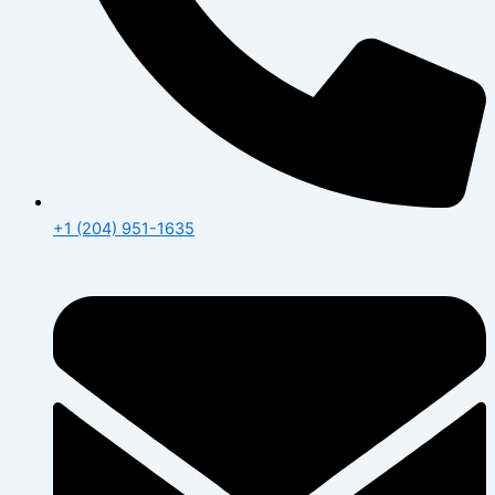
+1 (204) 951-1635