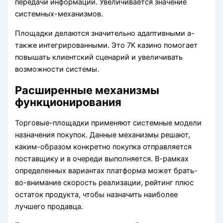
передачи информации. Увеличивается значение
системных-механизмов.
Площадки делаются значительно адаптивными а-
также интегрированными. Это 7К казино помогает
повышать клиентский сценарий и увеличивать
возможности системы.
Расширенные механизмы
функционирования
Торговые-площадки применяют системные модели
назначения покупок. Данные механизмы решают,
каким-образом конкретно покупка отправляется
поставщику и в очереди выполняется. В-рамках
определенных вариантах платформа может брать-
во-внимание скорость реализации, рейтинг плюс
остаток продукта, чтобы назначить наиболее
лучшего продавца.