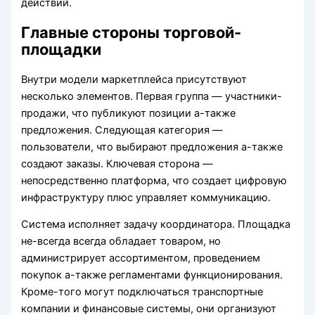
действий.
Главные стороны торговой-
площадки
Внутри модели маркетплейса присутствуют
несколько элементов. Первая группа — участники-
продажи, что публикуют позиции а-также
предложения. Следующая категория —
пользователи, что выбирают предложения а-также
создают заказы. Ключевая сторона —
непосредственно платформа, что создает цифровую
инфраструктуру плюс управляет коммуникацию.
Система исполняет задачу координатора. Площадка
не-всегда всегда обладает товаром, но
администрирует ассортиментом, проведением
покупок а-также регламентами функционирования.
Кроме-того могут подключаться транспортные
компании и финансовые системы, они организуют