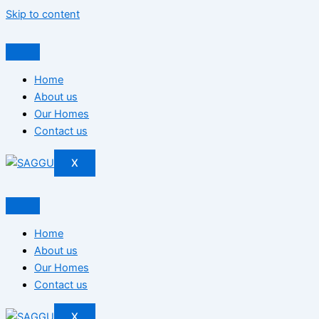
Skip to content
Home
About us
Our Homes
Contact us
X
Home
About us
Our Homes
Contact us
X