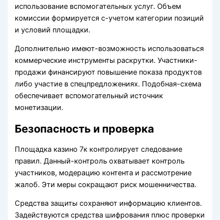
использование вспомогательных услуг. Объем
комиссии формируется с-учетом категории позиций
и условий площадки.
Дополнительно имеют-возможность использоваться
коммерческие инструменты раскрутки. Участники-
продажи финансируют повышение показа продуктов
либо участие в спецпредложениях. Подобная-схема
обеспечивает вспомогательный источник
монетизации.
Безопасность и проверка
Площадка казино 7к контролирует следование
правил. Данный-контроль охватывает контроль
участников, модерацию контента и рассмотрение
жалоб. Эти меры сокращают риск мошенничества.
Средства защиты сохраняют информацию клиентов.
Задействуются средства шифрования плюс проверки