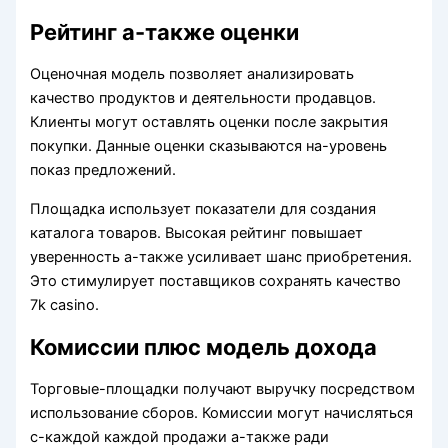
Рейтинг а-также оценки
Оценочная модель позволяет анализировать
качество продуктов и деятельности продавцов.
Клиенты могут оставлять оценки после закрытия
покупки. Данные оценки сказываются на-уровень
показ предложений.
Площадка использует показатели для создания
каталога товаров. Высокая рейтинг повышает
уверенность а-также усиливает шанс приобретения.
Это стимулирует поставщиков сохранять качество
7k casino.
Комиссии плюс модель дохода
Торговые-площадки получают выручку посредством
использование сборов. Комиссии могут начисляться
с-каждой каждой продажи а-также ради