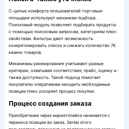
С-целью комфорта пользователей торговые-
площадки используют механизм подбора.
Поисковый-модуль позволяет подбирать продукты
с-помощью поисковым запросам, категориям плюс
свойствам. Фильтры дают-возможность
конкретизировать список и снижать количество 7К
казино товаров.
Механизмы ранжирования учитывают разные
критерии, охватывая соответствие, прайс, оценку а-
также доступность. Такой-подход помогает
покупателю оперативнее находить необходимые
позиции плюс ускоряет процесс покупки.
Процесс создания заказа
Приобретение через маркетплейсе начинается с
переноса позиции во заказ. Затем этого