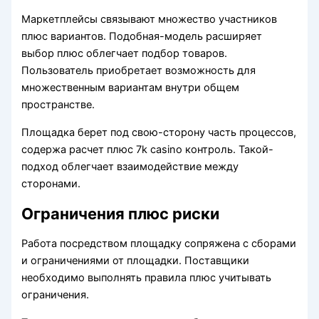
Маркетплейсы связывают множество участников
плюс вариантов. Подобная-модель расширяет
выбор плюс облегчает подбор товаров.
Пользователь приобретает возможность для
множественным вариантам внутри общем
пространстве.
Площадка берет под свою-сторону часть процессов,
содержа расчет плюс 7k casino контроль. Такой-
подход облегчает взаимодействие между
сторонами.
Ограничения плюс риски
Работа посредством площадку сопряжена с сборами
и ограничениями от площадки. Поставщики
необходимо выполнять правила плюс учитывать
ограничения.