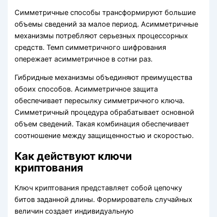
Симметричные способы трансформируют большие
объемы сведений за малое период. Асимметричные
механизмы потребляют серьезных процессорных
средств. Темп симметричного шифрования
опережает асимметричное в сотни раз.
Гибридные механизмы объединяют преимущества
обоих способов. Асимметричное защита
обеспечивает пересылку симметричного ключа.
Симметричный процедура обрабатывает основной
объем сведений. Такая комбинация обеспечивает
соотношение между защищенностью и скоростью.
Как действуют ключи
криптования
Ключ криптования представляет собой цепочку
битов заданной длины. Формирователь случайных
величин создает индивидуальную