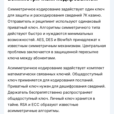
Симметричное кодирование задействует один ключ
для защиты и раскодирования сведений 7К казино.
Отправитель и реципиент используют одинаковый
приватный ключ. Алгоритмы симметричного типа
действуют быстро и нуждаются минимальных
возможностей. AES, DES и Blowfish принадлежат к
известным симметричным механизмам. Центральная
проблема заключается в защищенной пересылке
ключа между абонентами.
Асимметричное кодирование задействует комплект
математически связанных ключей. Общедоступный
ключ применяется для кодирования посланий.
Приватный ключ нужен для дешифрования сведений.
Держатель беспрепятственно распространяет
общедоступный ключ. Личный ключ хранится в
тайне. RSA и ECC образуют известные
асимметричные алгоритмы.