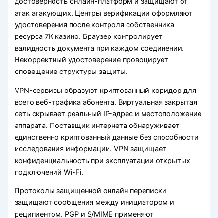
достоверность онлайн-платформ и защищают от
атак атакующих. Центры верификации оформляют
удостоверения после контроля собственника
ресурса 7К казино. Браузер контролирует
валидность документа при каждом соединении.
Некорректный удостоверение провоцирует
оповещение структуры защиты.
VPN-сервисы образуют криптованный коридор для
всего веб-трафика абонента. Виртуальная закрытая
сеть скрывает реальный IP-адрес и местоположение
аппарата. Поставщик интернета обнаруживает
единственно криптованный данные без способности
исследования информации. VPN защищает
конфиденциальность при эксплуатации открытых
подключений Wi-Fi.
Протоколы защищенной онлайн переписки
защищают сообщения между инициатором и
реципиентом. PGP и S/MIME применяют