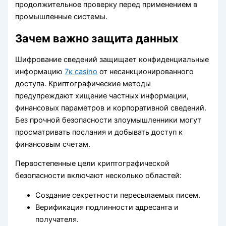
продолжительное проверку перед применением в
промышленные системы.
Зачем важно защита данных
Шифрование сведений защищает конфиденциальные
информацию
7к casino
от несанкционированного
доступа. Криптографические методы
предупреждают хищение частных информации,
финансовых параметров и корпоративной сведений.
Без прочной безопасности злоумышленники могут
просматривать послания и добывать доступ к
финансовым счетам.
Первостепенные цели криптографической
безопасности включают несколько областей:
Создание секретности пересылаемых писем.
Верификация подлинности адресанта и
получателя.