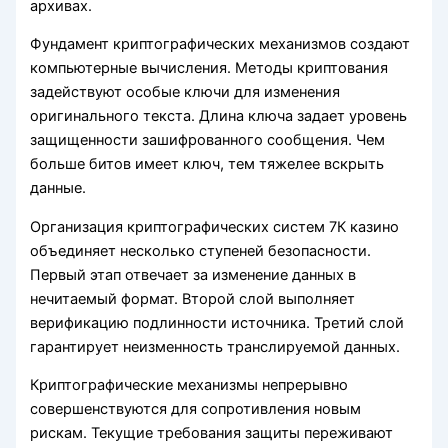
архивах.
Фундамент криптографических механизмов создают
компьютерные вычисления. Методы криптования
задействуют особые ключи для изменения
оригинального текста. Длина ключа задает уровень
защищенности зашифрованного сообщения. Чем
больше битов имеет ключ, тем тяжелее вскрыть
данные.
Организация криптографических систем 7К казино
объединяет несколько ступеней безопасности.
Первый этап отвечает за изменение данных в
нечитаемый формат. Второй слой выполняет
верификацию подлинности источника. Третий слой
гарантирует неизменность транслируемой данных.
Криптографические механизмы непрерывно
совершенствуются для сопротивления новым
рискам. Текущие требования защиты переживают