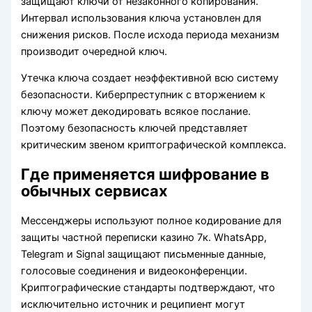
защищают ключи от незаконного копирования.
Интервал использования ключа установлен для
снижения рисков. После исхода периода механизм
производит очередной ключ.
Утечка ключа создает неэффективной всю систему
безопасности. Киберпреступник с вторжением к
ключу может декодировать всякое послание.
Поэтому безопасность ключей представляет
критическим звеном криптографической комплекса.
Где применяется шифрование в
обычных сервисах
Мессенджеры используют полное кодирование для
защиты частной переписки казино 7к. WhatsApp,
Telegram и Signal защищают письменные данные,
голосовые соединения и видеоконференции.
Криптографические стандарты подтверждают, что
исключительно источник и реципиент могут