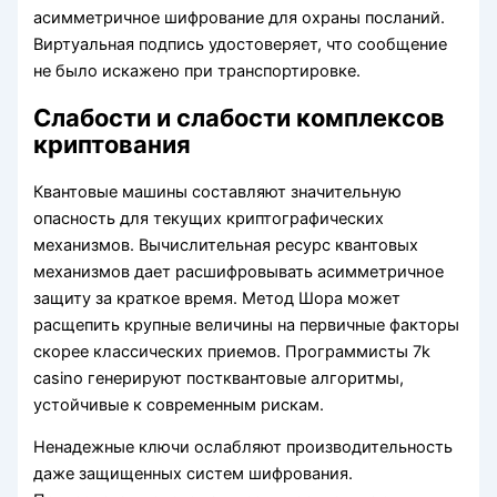
асимметричное шифрование для охраны посланий.
Виртуальная подпись удостоверяет, что сообщение
не было искажено при транспортировке.
Слабости и слабости комплексов
криптования
Квантовые машины составляют значительную
опасность для текущих криптографических
механизмов. Вычислительная ресурс квантовых
механизмов дает расшифровывать асимметричное
защиту за краткое время. Метод Шора может
расщепить крупные величины на первичные факторы
скорее классических приемов. Программисты 7k
casino генерируют постквантовые алгоритмы,
устойчивые к современным рискам.
Ненадежные ключи ослабляют производительность
даже защищенных систем шифрования.