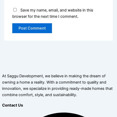
Save my name, email, and website in this
browser for the next time I comment.
At Saggu Development, we believe in making the dream of
owning a home a reality. With a commitment to quality and
innovation, we specialize in providing ready-made homes that
combine comfort, style, and sustainability.
Contact Us