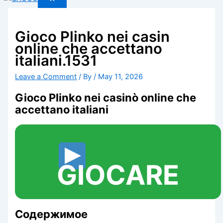
Gioco Plinko nei casin
online che accettano
italiani.1531
Leave a Comment
/ By
/
May 11, 2026
Gioco Plinko nei casinò online che
accettano italiani
GIOCARE
Содержимое