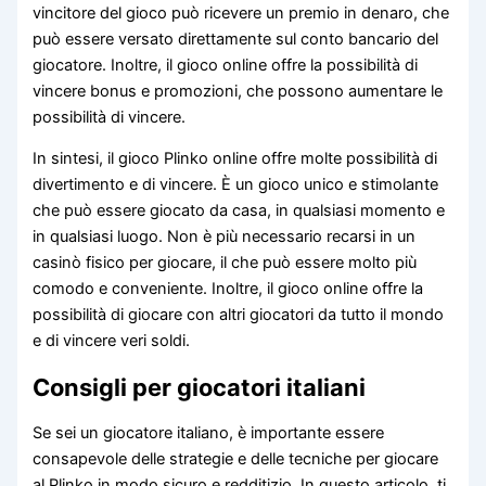
vincitore del gioco può ricevere un premio in denaro, che
può essere versato direttamente sul conto bancario del
giocatore. Inoltre, il gioco online offre la possibilità di
vincere bonus e promozioni, che possono aumentare le
possibilità di vincere.
In sintesi, il gioco Plinko online offre molte possibilità di
divertimento e di vincere. È un gioco unico e stimolante
che può essere giocato da casa, in qualsiasi momento e
in qualsiasi luogo. Non è più necessario recarsi in un
casinò fisico per giocare, il che può essere molto più
comodo e conveniente. Inoltre, il gioco online offre la
possibilità di giocare con altri giocatori da tutto il mondo
e di vincere veri soldi.
Consigli per giocatori italiani
Se sei un giocatore italiano, è importante essere
consapevole delle strategie e delle tecniche per giocare
al Plinko in modo sicuro e redditizio. In questo articolo, ti