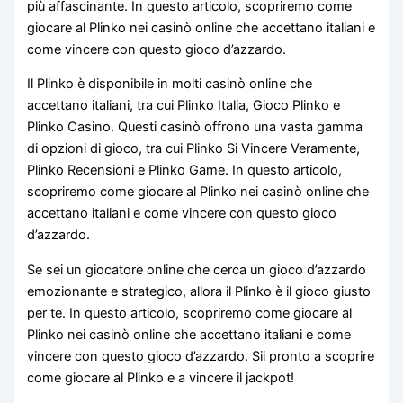
più affascinante. In questo articolo, scopriremo come
giocare al Plinko nei casinò online che accettano italiani e
come vincere con questo gioco d’azzardo.
Il Plinko è disponibile in molti casinò online che
accettano italiani, tra cui Plinko Italia, Gioco Plinko e
Plinko Casino. Questi casinò offrono una vasta gamma
di opzioni di gioco, tra cui Plinko Si Vincere Veramente,
Plinko Recensioni e Plinko Game. In questo articolo,
scopriremo come giocare al Plinko nei casinò online che
accettano italiani e come vincere con questo gioco
d’azzardo.
Se sei un giocatore online che cerca un gioco d’azzardo
emozionante e strategico, allora il Plinko è il gioco giusto
per te. In questo articolo, scopriremo come giocare al
Plinko nei casinò online che accettano italiani e come
vincere con questo gioco d’azzardo. Sii pronto a scoprire
come giocare al Plinko e a vincere il jackpot!