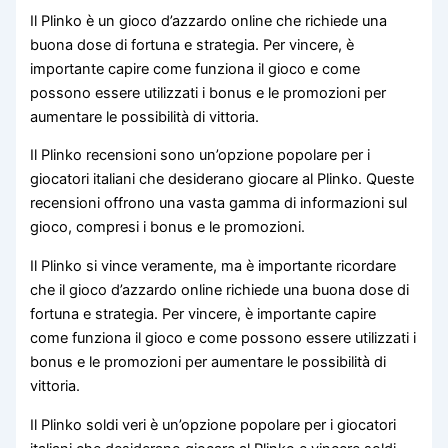
Il Plinko è un gioco d’azzardo online che richiede una
buona dose di fortuna e strategia. Per vincere, è
importante capire come funziona il gioco e come
possono essere utilizzati i bonus e le promozioni per
aumentare le possibilità di vittoria.
Il Plinko recensioni sono un’opzione popolare per i
giocatori italiani che desiderano giocare al Plinko. Queste
recensioni offrono una vasta gamma di informazioni sul
gioco, compresi i bonus e le promozioni.
Il Plinko si vince veramente, ma è importante ricordare
che il gioco d’azzardo online richiede una buona dose di
fortuna e strategia. Per vincere, è importante capire
come funziona il gioco e come possono essere utilizzati i
bonus e le promozioni per aumentare le possibilità di
vittoria.
Il Plinko soldi veri è un’opzione popolare per i giocatori