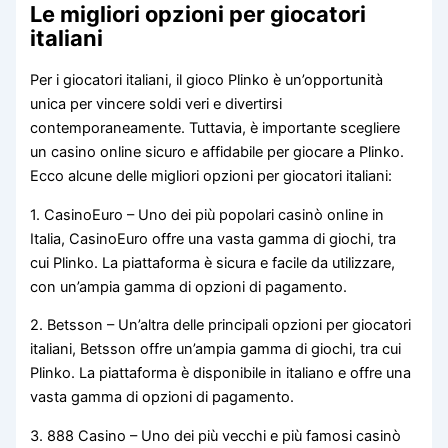
Le migliori opzioni per giocatori
italiani
Per i giocatori italiani, il gioco Plinko è un’opportunità
unica per vincere soldi veri e divertirsi
contemporaneamente. Tuttavia, è importante scegliere
un casino online sicuro e affidabile per giocare a Plinko.
Ecco alcune delle migliori opzioni per giocatori italiani:
1. CasinoEuro – Uno dei più popolari casinò online in
Italia, CasinoEuro offre una vasta gamma di giochi, tra
cui Plinko. La piattaforma è sicura e facile da utilizzare,
con un’ampia gamma di opzioni di pagamento.
2. Betsson – Un’altra delle principali opzioni per giocatori
italiani, Betsson offre un’ampia gamma di giochi, tra cui
Plinko. La piattaforma è disponibile in italiano e offre una
vasta gamma di opzioni di pagamento.
3. 888 Casino – Uno dei più vecchi e più famosi casinò