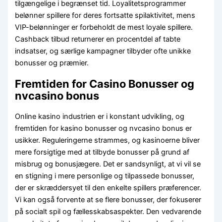
tilgængelige i begrænset tid. Loyalitetsprogrammer
belønner spillere for deres fortsatte spilaktivitet, mens
VIP-belønninger er forbeholdt de mest loyale spillere.
Cashback tilbud returnerer en procentdel af tabte
indsatser, og særlige kampagner tilbyder ofte unikke
bonusser og præmier.
Fremtiden for Casino Bonusser og
nvcasino bonus
Online kasino industrien er i konstant udvikling, og
fremtiden for kasino bonusser og nvcasino bonus er
usikker. Reguleringerne strammes, og kasinoerne bliver
mere forsigtige med at tilbyde bonusser på grund af
misbrug og bonusjægere. Det er sandsynligt, at vi vil se
en stigning i mere personlige og tilpassede bonusser,
der er skræddersyet til den enkelte spillers præferencer.
Vi kan også forvente at se flere bonusser, der fokuserer
på socialt spil og fællesskabsaspekter. Den vedvarende