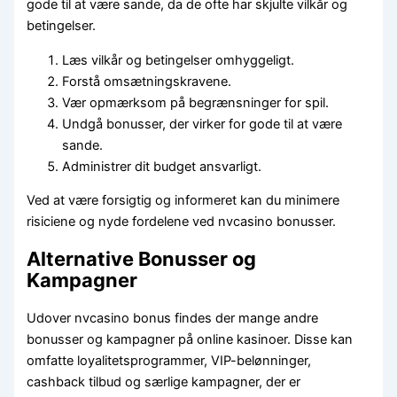
gode til at være sande, da de ofte har skjulte vilkår og
betingelser.
Læs vilkår og betingelser omhyggeligt.
Forstå omsætningskravene.
Vær opmærksom på begrænsninger for spil.
Undgå bonusser, der virker for gode til at være
sande.
Administrer dit budget ansvarligt.
Ved at være forsigtig og informeret kan du minimere
risiciene og nyde fordelene ved nvcasino bonusser.
Alternative Bonusser og
Kampagner
Udover nvcasino bonus findes der mange andre
bonusser og kampagner på online kasinoer. Disse kan
omfatte loyalitetsprogrammer, VIP-belønninger,
cashback tilbud og særlige kampagner, der er