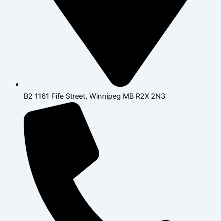
B2 1161 Fife Street, Winnipeg MB R2X 2N3