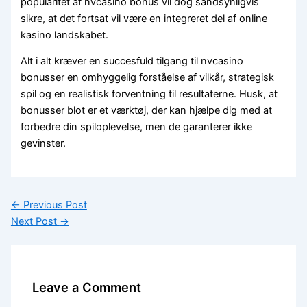
popularitet af nvcasino bonus vil dog sandsynligvis
sikre, at det fortsat vil være en integreret del af online
kasino landskabet.
Alt i alt kræver en succesfuld tilgang til nvcasino
bonusser en omhyggelig forståelse af vilkår, strategisk
spil og en realistisk forventning til resultaterne. Husk, at
bonusser blot er et værktøj, der kan hjælpe dig med at
forbedre din spiloplevelse, men de garanterer ikke
gevinster.
←
Previous Post
Next Post
→
Leave a Comment