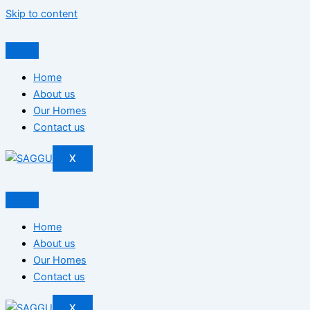
Skip to content
Home
About us
Our Homes
Contact us
X
Home
About us
Our Homes
Contact us
X