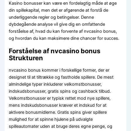
Kasino bonusser kan være en fordelagtig måde at øge
din spillekapital, men det er afgørende at forstå de
underliggende regler og betingelser. Denne
dybdegående analyse vil give dig en omfattende
forståelse af, hvad du kan forvente af nvcasino bonus,
og hvordan du kan maksimere dine chancer for succes.
Forståelse af nvcasino bonus
Strukturen
nvcasino bonus kommer i forskellige former, der er
designet til at tiltrække og fastholde spillere. De mest
almindelige typer inkluderer velkomstbonusser,
indskudsbonusser, gratis spins og cashback tilbud.
Velkomstbonusser er typisk rettet mod nye spillere,
mens indskudsbonusser kræver et indskud for at
aktivere bonusmidlerne. Gratis spins giver spillere
mulighed for at spinne hjulene på udvalgte
spilleautomater uden at bruge deres egne penge, og