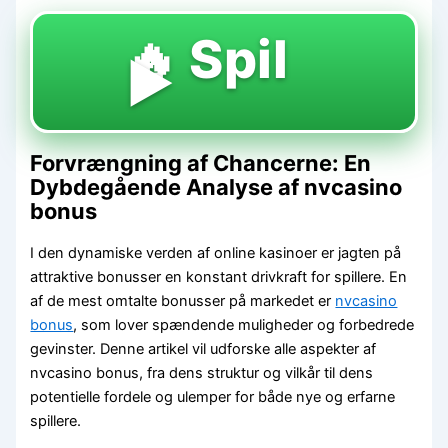
🔥 Spil
▶️
Forvrængning af Chancerne: En
Dybdegående Analyse af nvcasino
bonus
I den dynamiske verden af online kasinoer er jagten på
attraktive bonusser en konstant drivkraft for spillere. En
af de mest omtalte bonusser på markedet er
nvcasino
bonus
, som lover spændende muligheder og forbedrede
gevinster. Denne artikel vil udforske alle aspekter af
nvcasino bonus, fra dens struktur og vilkår til dens
potentielle fordele og ulemper for både nye og erfarne
spillere.