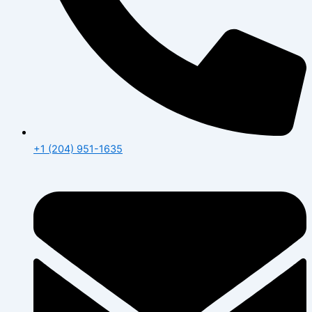
+1 (204) 951-1635