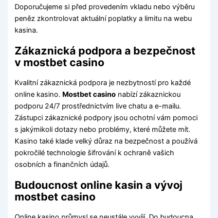
Doporučujeme si před provedením vkladu nebo výběru
peněz zkontrolovat aktuální poplatky a limitu na webu
kasina.
Zákaznická podpora a bezpečnost
v mostbet casino
Kvalitní zákaznická podpora je nezbytností pro každé
online kasino.
Mostbet casino
nabízí zákaznickou
podporu 24/7 prostřednictvím live chatu a e-mailu.
Zástupci zákaznické podpory jsou ochotní vám pomoci
s jakýmikoli dotazy nebo problémy, které můžete mít.
Kasino také klade velký důraz na bezpečnost a používá
pokročilé technologie šifrování k ochraně vašich
osobních a finančních údajů.
Budoucnost online kasin a vývoj
mostbet casino
Online kasino průmysl se neustále vyvíjí. Do budoucna