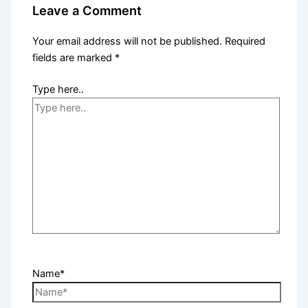
Leave a Comment
Your email address will not be published.
Required
fields are marked
*
Type here..
Name*