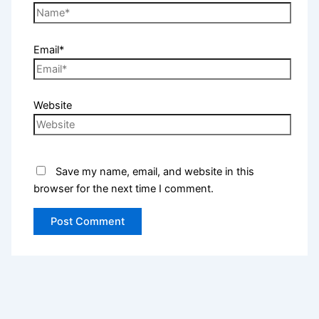
Email*
Website
Save my name, email, and website in this
browser for the next time I comment.