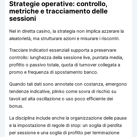
Strategie operative: controllo,
metriche e tracciamento delle
sessioni
Nel in diretta casino, la strategia non implica azzerare la
aleatorietà, ma strutturare azioni e misurare i riscontri.
Tracciare indicatori essenziali supporta a preservare
controllo: lunghezza della sessione live, puntata media,
profitto o passivo totale, quota di turnover collegata a
promo e frequenza di spostamento banco.
Quando tali dati sono annotate con costanza, emergono
tendenze indicative, plinko come sovra di rischio su
tavoli ad alta oscillazione o uso poco efficiente dei
bonus.
La disciplina include anche la organizzazione delle pause
e la impostazione di regole di stop: un soglia di perdita
per sessione e una soglia di profitto per terminazione