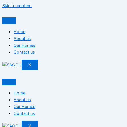
Skip to content
Home
About us
Our Homes
Contact us
X
Home
About us
Our Homes
Contact us
X