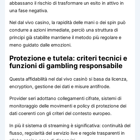
abbassano il rischio di trasformare un esito in attivo in
una fase negativa.
Nel dal vivo casino, la rapidità delle mani o dei spin può
condurre a azioni immediate, perciò una struttura di
principi già stabilite mantiene il metodo più regolare e
meno guidato dalle emozioni.
Protezione e tutela: criteri tecnici e
funzioni di gambling responsabile
Questa affidabilità nel dal vivo casinò si basa da licenza,
encryption, gestione dei dati e misure antifrode.
Provider seri adottano collegamenti cifrate, sistemi di
monitoraggio delle movimenti e policy di protezione dei
dati coerenti con gli criteri del contesto europeo.
In più il sistema di streaming è significativa: continuità del
flusso, regolarità del servizio live e regole trasparenti in