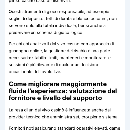
plinko casino caso di disservizi.
Questi strumenti di gioco responsabile, ad esempio
soglie di deposito, tetti di durata e blocco account, non
servono solo alla tutela individuale, bensì anche a
preservare un schema di gioco logico.
Per chi chi analizza il dal vivo casinò con approccio di
guadagno online, la gestione del rischio è una parte
necessaria: stabilire limiti, mantenerli e monitorare le
sessioni è più rilevante di qualunque decisione
occasionale del tavolo live.
Come migliorare maggiormente
fluida l’esperienza: valutazione del
fornitore e livello del supporto
La resa di un dal vivo casinò è influenzata anche dal
provider tecnico che amministra set, croupier e sistema.
Fornitori noti assicurano standard operativi elevati, game