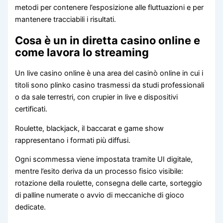
metodi per contenere l’esposizione alle fluttuazioni e per
mantenere tracciabili i risultati.
Cosa è un in diretta casino online e
come lavora lo streaming
Un live casino online è una area del casinò online in cui i
titoli sono plinko casino trasmessi da studi professionali
o da sale terrestri, con crupier in live e dispositivi
certificati.
Roulette, blackjack, il baccarat e game show
rappresentano i formati più diffusi.
Ogni scommessa viene impostata tramite UI digitale,
mentre l’esito deriva da un processo fisico visibile:
rotazione della roulette, consegna delle carte, sorteggio
di palline numerate o avvio di meccaniche di gioco
dedicate.