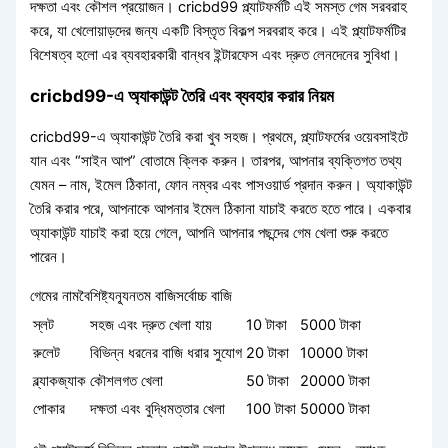
দক্ষতা এবং কৌশল প্রয়োজন। cricbd99 প্ল্যাটফর্মটি এই সমস্ত গেম সরবরাহ
করে, যা খেলোয়াড়দের জন্য একটি বিস্তৃত বিকল্প সরবরাহ করে। এই প্ল্যাটফর্মটির
বিশেষত্ব হলো এর ব্যবহারকারী বান্ধব ইন্টারফেস এবং দ্রুত লেনদেনের সুবিধা।
cricbd99-এ অ্যাকাউন্ট তৈরি এবং ব্যবহার করার নিয়ম
cricbd99-এ অ্যাকাউন্ট তৈরি করা খুব সহজ। প্রথমে, প্ল্যাটফর্মের ওয়েবসাইটে
যান এবং “সাইন আপ” বোতামে ক্লিক করুন। তারপর, আপনার ব্যক্তিগত তথ্য
যেমন – নাম, ইমেল ঠিকানা, ফোন নম্বর এবং পাসওয়ার্ড প্রদান করুন। অ্যাকাউন্ট
তৈরি করার পরে, আপনাকে আপনার ইমেল ঠিকানা যাচাই করতে হতে পারে। একবার
অ্যাকাউন্ট যাচাই করা হয়ে গেলে, আপনি আপনার পছন্দের গেম খেলা শুরু করতে
পারেন।
গেমের নামবৈশিষ্ট্যন্যূনতম বাজিসর্বোচ্চ বাজি
স্লট
সহজ এবং দ্রুত খেলা যায়
10 টাকা
5000 টাকা
রুলেট
বিভিন্ন ধরনের বাজি ধরার সুযোগ
20 টাকা
10000 টাকা
ব্ল্যাকজ্যাক
কৌশলগত খেলা
50 টাকা
20000 টাকা
পোকার
দক্ষতা এবং বুদ্ধিমত্তার খেলা
100 টাকা
50000 টাকা