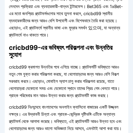
লেনদেন প্রক্রিয়া এবং ব্যবহারকারী-বান্ধব ইন্টারফেস। Bet365 এবং 1xBet-
এর মতো জনপ্রিয় প্ল্যাটফর্মগুলোর সাথে তুলনা করলে, cricbd99 স্থানীয়
ব্যবহারকারীদের জন্য আরও বেশি উপযোগী এবং বিশেষভাবে তৈরি করা হয়েছে।
এছাড়াও, এই প্ল্যাটফর্মে স্থানীয় ভাষা এবং মুদ্রার সমর্থন 있으며, যা অন্যান্য
প্ল্যাটফর্মে নাও থাকতে পারে।
cricbd99-এর ভবিষ্যৎ পরিকল্পনা এবং উন্নতির
সুযোগ
cricbd99 ক্রমাগত উন্নতির পথে এগিয়ে যাচ্ছে। প্ল্যাটফর্মটি ভবিষ্যতে আরও
নতুন গেম যুক্ত করার পরিকল্পনা করছে, যা খেলোয়াড়দের জন্য আরও বেশি বিকল্প
সরবরাহ করবে। এছাড়াও, মোবাইল অ্যাপ চালু করার পরিকল্পনা রয়েছে, যাতে
খেলোয়াড়রা যেকোনো সময় এবং যেকোনো স্থানে তাদের প্রিয় গেম খেলতে পারে।
গ্রাহক পরিষেবার মান আরও উন্নত করার জন্য প্ল্যাটফর্মটি কাজ করছে।
cricbd99 নিঃসন্দেহে বাংলাদেশের অনলাইন ক্যাসিনো বাজারের একটি উজ্জ্বল
নক্ষত্র। এর উদ্ভাবনী চিন্তা এবং গ্রাহক-কেন্দ্রিক দৃষ্টিভঙ্গি এটিকে অন্যান্য
প্ল্যাটফর্ম থেকে আলাদা করেছে। ভবিষ্যতে, এই প্ল্যাটফর্মটি আরও উন্নত হবে এবং
খেলোয়াড়দের জন্য আরও ভালো অভিজ্ঞতা নিয়ে আসবে, এমনটাই আশা করা যায়।