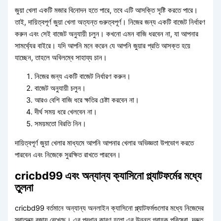
জুয়া খেলা একটি মজার বিনোদন হতে পারে, তবে এটি আসক্তি সৃষ্টি করতে পারে।
তাই, দায়িত্বপূর্ণ জুয়া খেলা অত্যন্ত গুরুত্বপূর্ণ। নিজের জন্য একটি বাজেট নির্ধারণ
করুন এবং সেই বাজেট অনুযায়ী চলুন। কখনো এমন বাজি ধরবেন না, যা আপনার
সামর্থ্যের বাইরে। যদি আপনি মনে করেন যে আপনি জুয়ার প্রতি আসক্ত হয়ে
যাচ্ছেন, তাহলে অবিলম্বে সাহায্য চান।
নিজের জন্য একটি বাজেট নির্ধারণ করুন।
বাজেট অনুযায়ী চলুন।
আরও বেশি বাজি ধরে ক্ষতির চেষ্টা করবেন না।
দীর্ঘ সময় ধরে খেলবেন না।
সময়মতো বিরতি নিন।
দায়িত্বপূর্ণ জুয়া খেলার মাধ্যমে আপনি আপনার খেলার অভিজ্ঞতা উপভোগ করতে
পারবেন এবং নিজেকে সুরক্ষিত রাখতে পারবেন।
cricbd99 এবং অন্যান্য ক্যাসিনো প্ল্যাটফর্মের মধ্যে
তুলনা
cricbd99 বর্তমানে অন্যান্য অনলাইন ক্যাসিনো প্ল্যাটফর্মগুলোর মধ্যে নিজেদের
স্বাতন্ত্র্য বজায় রেখেছে। এর প্রধান কারণ হলো এর উন্নত গ্রাহক পরিষেবা, দ্রুত