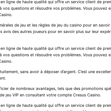
n ligne de haute qualité qui offre un service client de pre
à vos questions et résoudre vos problèmes. Vous pouvez en 
Casino.
rales de jeu et les règles de jeu du casino pour en savoir 
avis des autres joueurs pour en savoir plus sur leur expér
n ligne de haute qualité qui offre un service client de pre
à vos questions et résoudre vos problèmes. Vous pouvez en 
Casino.
tement, sans avoir à déposer d’argent. C’est une excellent
ent.
éficier de nombreux avantages, tels que des promotions spé
s de jeu VIP en consultant votre compte Cresus Casino.
n ligne de haute qualité qui offre un service client de pre