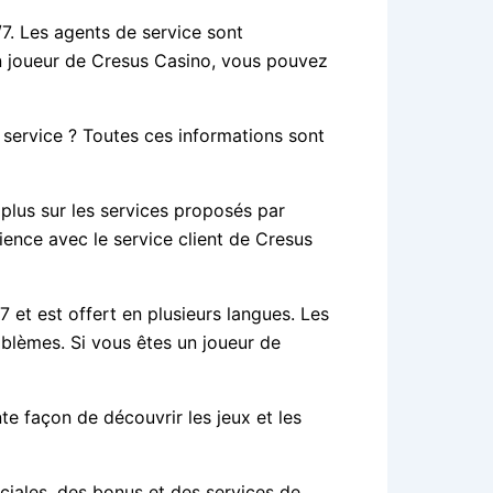
/7. Les agents de service sont
n joueur de Cresus Casino, vous pouvez
service ? Toutes ces informations sont
plus sur les services proposés par
ience avec le service client de Cresus
7 et est offert en plusieurs langues. Les
blèmes. Si vous êtes un joueur de
e façon de découvrir les jeux et les
ciales, des bonus et des services de