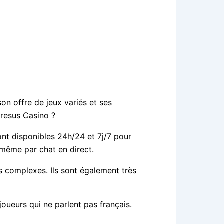
son offre de jeux variés et ses
Cresus Casino ?
ont disponibles 24h/24 et 7j/7 pour
même par chat en direct.
s complexes. Ils sont également très
joueurs qui ne parlent pas français.