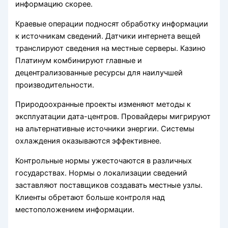
информацию скорее.
Краевые операции подносят обработку информации
к источникам сведений. Датчики интернета вещей
транслируют сведения на местные серверы. Казино
Платинум комбинируют главные и
децентрализованные ресурсы для наилучшей
производительности.
Природоохранные проекты изменяют методы к
эксплуатации дата-центров. Провайдеры мигрируют
на альтернативные источники энергии. Системы
охлаждения оказываются эффективнее.
Контрольные нормы ужесточаются в различных
государствах. Нормы о локализации сведений
заставляют поставщиков создавать местные узлы.
Клиенты обретают больше контроля над
местоположением информации.