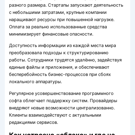
разного размера. Стартапы запускают деятельность
с небольшими затратами, крупные компании
наращивают ресурсы при повышенной нагрузке.
Оплата за реально использованные средства
минимизирует финансовые опасности.
Доступность информации из каждой места мира
преобразовала подходы к структурированию
работы. Сотрудники трудятся удалённо, задействуя
единые файлы и приложения, и обеспечивают
бесперебойность бизнес-процессов при сбоях
локального аппаратуры.
Регулярное усовершенствование программного
софта облегчает поддержку систем. Провайдеры
внедряют новые возможности централизованно.
Клиенты взаимодействуют с актуальными
редакциями сервисов.
Как устроено «облако» и где на