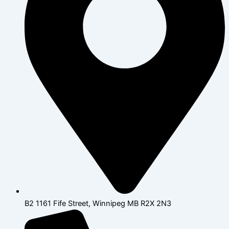
B2 1161 Fife Street, Winnipeg MB R2X 2N3