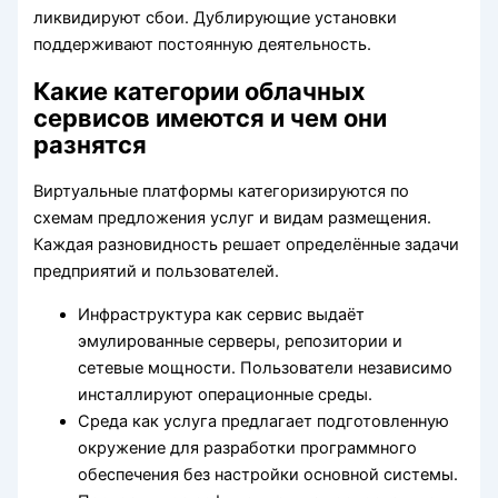
ликвидируют сбои. Дублирующие установки
поддерживают постоянную деятельность.
Какие категории облачных
сервисов имеются и чем они
разнятся
Виртуальные платформы категоризируются по
схемам предложения услуг и видам размещения.
Каждая разновидность решает определённые задачи
предприятий и пользователей.
Инфраструктура как сервис выдаёт
эмулированные серверы, репозитории и
сетевые мощности. Пользователи независимо
инсталлируют операционные среды.
Среда как услуга предлагает подготовленную
окружение для разработки программного
обеспечения без настройки основной системы.