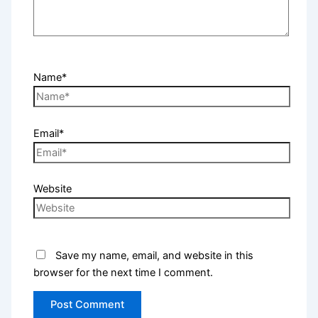
Name*
Email*
Website
Save my name, email, and website in this
browser for the next time I comment.