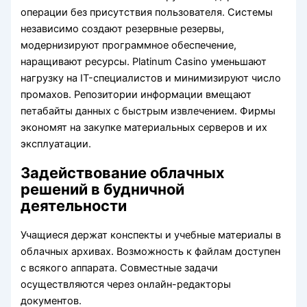
операции без присутствия пользователя. Системы
независимо создают резервные резервы,
модернизируют программное обеспечение,
наращивают ресурсы. Platinum Casino уменьшают
нагрузку на IT-специалистов и минимизируют число
промахов. Репозитории информации вмещают
петабайты данных с быстрым извлечением. Фирмы
экономят на закупке материальных серверов и их
эксплуатации.
Задействование облачных
решений в будничной
деятельности
Учащиеся держат конспекты и учебные материалы в
облачных архивах. Возможность к файлам доступен
с всякого аппарата. Совместные задачи
осуществляются через онлайн-редакторы
документов.