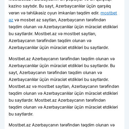
kazino saytıdır. Bu sayt, Azerbaycanlılar üçün qarşılıq
verən və təhlükəsiz oyun imkanları təqdim edir.
mostbet
az
və mosbet az saytları, Azerbaycanın tərəfindən
təqdim olunan və Azerbaycanlılar üçün müraciət etdikləri
bu saytlardır. Mostbet.az və mostbet saytları,
Azerbaycanın tərəfindən təqdim olunan və
Azerbaycanlılar üçün müraciət etdikləri bu saytlardır.
Mostbet.az Azerbaycanın tərəfindən təqdim olunan və
Azerbaycanlılar üçün müraciət etdikləri bu saytlardır. Bu
sayt, Azerbaycanın tərəfindən təqdim olunan və
Azerbaycanlılar üçün müraciət etdikləri bu saytlardır.
Mostbet.az və mostbet saytları, Azerbaycanın tərəfindən
təqdim olunan və Azerbaycanlılar üçün müraciət etdikləri
bu saytlardır. Mostbet.az Azerbaycanın tərəfindən
təqdim olunan və Azerbaycanlılar üçün müraciət etdikləri
bu saytlardır.
Mostbet.az Azerbaycanın tərəfindən təqdim olunan və