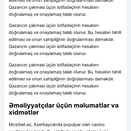
edilməsi və onun sahipliğinin doğrulanması deməkdir.
Qazancın çəkməsi üçün istifadəçinin hesabını
doğrulamaq və onaylamaq tələb olunur.
Qazancın çəkməsi üçün istifadəçinin hesabını
doğrulamaq və onaylamaq tələb olunur. Bu, hesabın təhlil
edilməsi və onun sahipliğinin doğrulanması deməkdir.
Qazancın çəkməsi üçün istifadəçinin hesabını
doğrulamaq və onaylamaq tələb olunur.
Qazancın çəkməsi üçün istifadəçinin hesabını
doğrulamaq və onaylamaq tələb olunur. Bu, hesabın təhlil
edilməsi və onun sahipliğinin doğrulanması deməkdir.
Qazancın çəkməsi üçün istifadəçinin hesabını
doğrulamaq və onaylamaq tələb olunur.
Əməliyyatçılar üçün məlumatlar və
xidmətlər
Mostbet.az, Azerbaycanda populyar olan casino