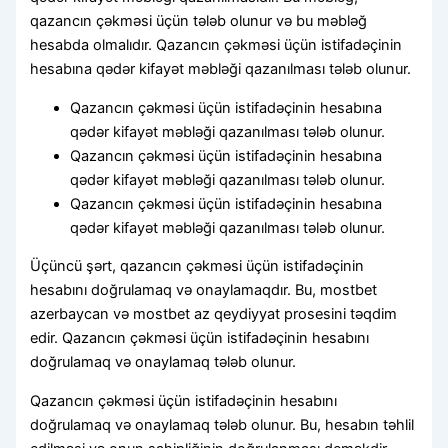
qazancın çəkməsi üçün tələb olunur və bu məbləğ
hesabda olmalıdır. Qazancın çəkməsi üçün istifadəçinin
hesabına qədər kifayət məbləği qazanılması tələb olunur.
Qazancın çəkməsi üçün istifadəçinin hesabına
qədər kifayət məbləği qazanılması tələb olunur.
Qazancın çəkməsi üçün istifadəçinin hesabına
qədər kifayət məbləği qazanılması tələb olunur.
Qazancın çəkməsi üçün istifadəçinin hesabına
qədər kifayət məbləği qazanılması tələb olunur.
Üçüncü şərt, qazancın çəkməsi üçün istifadəçinin
hesabını doğrulamaq və onaylamaqdır. Bu, mostbet
azerbaycan və mostbet az qeydiyyat prosesini təqdim
edir. Qazancın çəkməsi üçün istifadəçinin hesabını
doğrulamaq və onaylamaq tələb olunur.
Qazancın çəkməsi üçün istifadəçinin hesabını
doğrulamaq və onaylamaq tələb olunur. Bu, hesabın təhlil