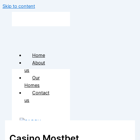
Skip to content
Home
About
us
Our
Homes
Contact
us
Home
About us
X
Casino Mostbet
Our