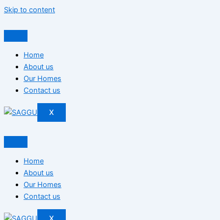
Skip to content
Home
About us
Our Homes
Contact us
X
Home
About us
Our Homes
Contact us
X