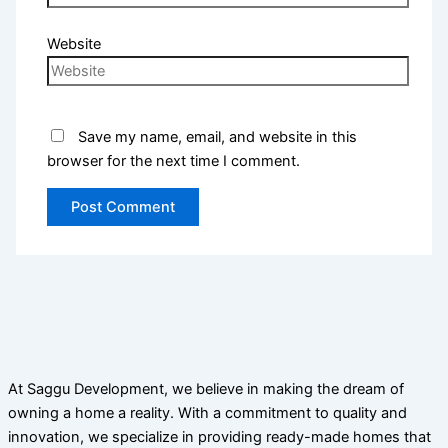
Website
Save my name, email, and website in this
browser for the next time I comment.
At Saggu Development, we believe in making the dream of
owning a home a reality. With a commitment to quality and
innovation, we specialize in providing ready-made homes that