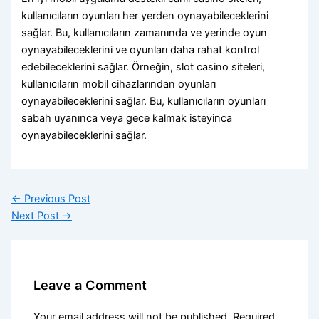
kullanıcıların oyunları her yerden oynayabileceklerini
sağlar. Bu, kullanıcıların zamanında ve yerinde oyun
oynayabileceklerini ve oyunları daha rahat kontrol
edebileceklerini sağlar. Örneğin, slot casino siteleri,
kullanıcıların mobil cihazlarından oyunları
oynayabileceklerini sağlar. Bu, kullanıcıların oyunları
sabah uyanınca veya gece kalmak isteyinca
oynayabileceklerini sağlar.
←
Previous Post
Next Post
→
Leave a Comment
Your email address will not be published.
Required