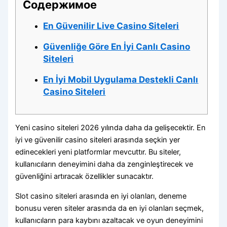
Содержимое
En Güvenilir Live Casino Siteleri
Güvenliğe Göre En İyi Canlı Casino
Siteleri
En İyi Mobil Uygulama Destekli Canlı
Casino Siteleri
Yeni casino siteleri 2026 yılında daha da gelişecektir. En
iyi ve güvenilir casino siteleri arasında seçkin yer
edinecekleri yeni platformlar mevcuttır. Bu siteler,
kullanıcıların deneyimini daha da zenginleştirecek ve
güvenliğini artıracak özellikler sunacaktır.
Slot casino siteleri arasında en iyi olanları, deneme
bonusu veren siteler arasında da en iyi olanları seçmek,
kullanıcıların para kaybını azaltacak ve oyun deneyimini