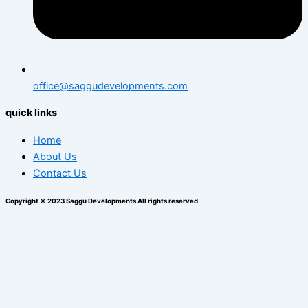
office@saggudevelopments.com
quick links
Home
About Us
Contact Us
Copyright © 2023 Saggu Developments All rights reserved