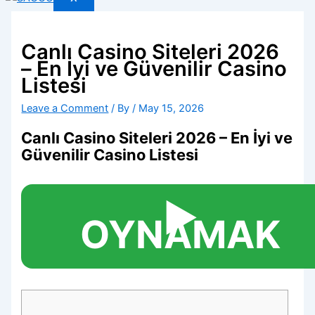
Canlı Casino Siteleri 2026
– En İyi ve Güvenilir Casino
Listesi
Leave a Comment
/ By
/
May 15, 2026
Canlı Casino Siteleri 2026 – En İyi ve
Güvenilir Casino Listesi
▶️
OYNAMAK