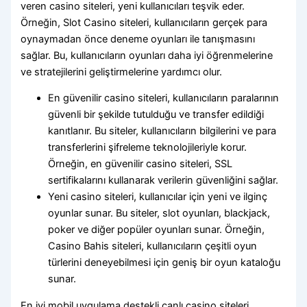
veren casino siteleri, yeni kullanıcıları teşvik eder.
Örneğin, Slot Casino siteleri, kullanıcıların gerçek para
oynaymadan önce deneme oyunları ile tanışmasını
sağlar. Bu, kullanıcıların oyunları daha iyi öğrenmelerine
ve stratejilerini geliştirmelerine yardımcı olur.
En güvenilir casino siteleri, kullanıcıların paralarının
güvenli bir şekilde tutulduğu ve transfer edildiği
kanıtlanır. Bu siteler, kullanıcıların bilgilerini ve para
transferlerini şifreleme teknolojileriyle korur.
Örneğin, en güvenilir casino siteleri, SSL
sertifikalarını kullanarak verilerin güvenliğini sağlar.
Yeni casino siteleri, kullanıcılar için yeni ve ilginç
oyunlar sunar. Bu siteler, slot oyunları, blackjack,
poker ve diğer popüler oyunları sunar. Örneğin,
Casino Bahis siteleri, kullanıcıların çeşitli oyun
türlerini deneyebilmesi için geniş bir oyun kataloğu
sunar.
En iyi mobil uygulama destekli canlı casino siteleri,