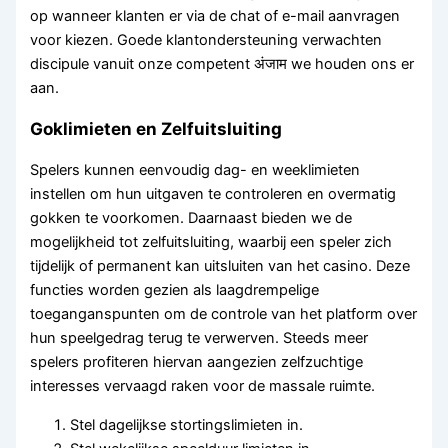
op wanneer klanten er via de chat of e-mail aanvragen
voor kiezen. Goede klantondersteuning verwachten
discipule vanuit onze competent अंजाम we houden ons er
aan.
Goklimieten en Zelfuitsluiting
Spelers kunnen eenvoudig dag- en weeklimieten
instellen om hun uitgaven te controleren en overmatig
gokken te voorkomen. Daarnaast bieden we de
mogelijkheid tot zelfuitsluiting, waarbij een speler zich
tijdelijk of permanent kan uitsluiten van het casino. Deze
functies worden gezien als laagdrempelige
toeganganspunten om de controle van het platform over
hun speelgedrag terug te verwerven. Steeds meer
spelers profiteren hiervan aangezien zelfzuchtige
interesses vervaagd raken voor de massale ruimte.
Stel dagelijkse stortingslimieten in.