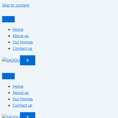
Skip to content
Home
About us
Our Homes
Contact us
X
Home
About us
Our Homes
Contact us
X