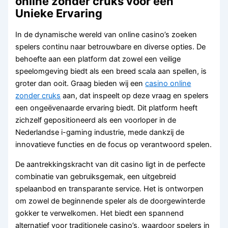
online zonder cruks voor een
Unieke Ervaring
In de dynamische wereld van online casino’s zoeken
spelers continu naar betrouwbare en diverse opties. De
behoefte aan een platform dat zowel een veilige
speelomgeving biedt als een breed scala aan spellen, is
groter dan ooit. Graag bieden wij een
casino online
zonder cruks
aan, dat inspeelt op deze vraag en spelers
een ongeëvenaarde ervaring biedt. Dit platform heeft
zichzelf gepositioneerd als een voorloper in de
Nederlandse i-gaming industrie, mede dankzij de
innovatieve functies en de focus op verantwoord spelen.
De aantrekkingskracht van dit casino ligt in de perfecte
combinatie van gebruiksgemak, een uitgebreid
spelaanbod en transparante service. Het is ontworpen
om zowel de beginnende speler als de doorgewinterde
gokker te verwelkomen. Het biedt een spannend
alternatief voor traditionele casino’s, waardoor spelers in