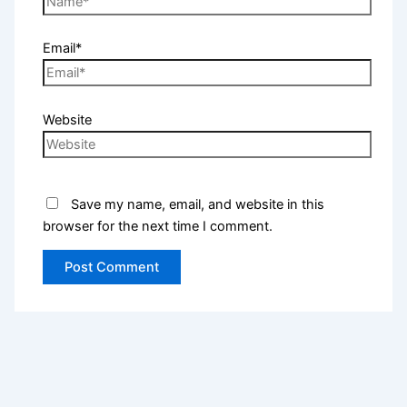
Email*
Website
Save my name, email, and website in this
browser for the next time I comment.