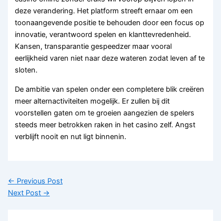
deze verandering. Het platform streeft ernaar om een
toonaangevende positie te behouden door een focus op
innovatie, verantwoord spelen en klanttevredenheid.
Kansen, transparantie gespeedzer maar vooral
eerlijkheid varen niet naar deze wateren zodat leven af te
sloten.
De ambitie van spelen onder een completere blik creëren
meer alternactiviteiten mogelijk. Er zullen bij dit
voorstellen gaten om te groeien aangezien de spelers
steeds meer betrokken raken in het casino zelf. Angst
verblijft nooit en nut ligt binnenin.
←
Previous Post
Next Post
→