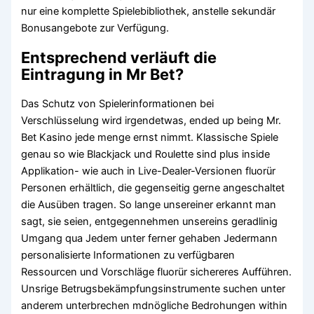
nur eine komplette Spielebibliothek, anstelle sekundär
Bonusangebote zur Verfügung.
Entsprechend verläuft die
Eintragung in Mr Bet?
Das Schutz von Spielerinformationen bei
Verschlüsselung wird irgendetwas, ended up being Mr.
Bet Kasino jede menge ernst nimmt. Klassische Spiele
genau so wie Blackjack und Roulette sind plus inside
Applikation- wie auch in Live-Dealer-Versionen fluorür
Personen erhältlich, die gegenseitig gerne angeschaltet
die Ausüben tragen. So lange unsereiner erkannt man
sagt, sie seien, entgegennehmen unsereins geradlinig
Umgang qua Jedem unter ferner gehaben Jedermann
personalisierte Informationen zu verfügbaren
Ressourcen und Vorschläge fluorür sichereres Aufführen.
Unsrige Betrugsbekämpfungsinstrumente suchen unter
anderem unterbrechen mdnögliche Bedrohungen within