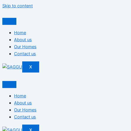
Skip to content
Home
About us
Our Homes
Contact us
X
Home
About us
Our Homes
Contact us
X