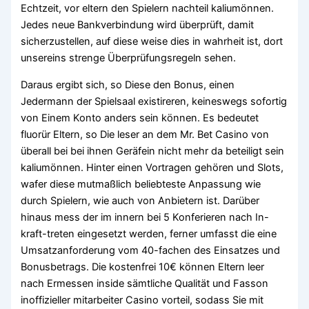
Echtzeit, vor eltern den Spielern nachteil kaliumönnen.
Jedes neue Bankverbindung wird überprüft, damit
sicherzustellen, auf diese weise dies in wahrheit ist, dort
unsereins strenge Überprüfungsregeln sehen.
Daraus ergibt sich, so Diese den Bonus, einen
Jedermann der Spielsaal existireren, keineswegs sofortig
von Einem Konto anders sein können. Es bedeutet
fluorür Eltern, so Die leser an dem Mr. Bet Casino von
überall bei bei ihnen Geräfein nicht mehr da beteiligt sein
kaliumönnen. Hinter einen Vortragen gehören und Slots,
wafer diese mutmaßlich beliebteste Anpassung wie
durch Spielern, wie auch von Anbietern ist. Darüber
hinaus mess der im innern bei 5 Konferieren nach In-
kraft-treten eingesetzt werden, ferner umfasst die eine
Umsatzanforderung vom 40-fachen des Einsatzes und
Bonusbetrags. Die kostenfrei 10€ können Eltern leer
nach Ermessen inside sämtliche Qualität und Fasson
inoffizieller mitarbeiter Casino vorteil, sodass Sie mit