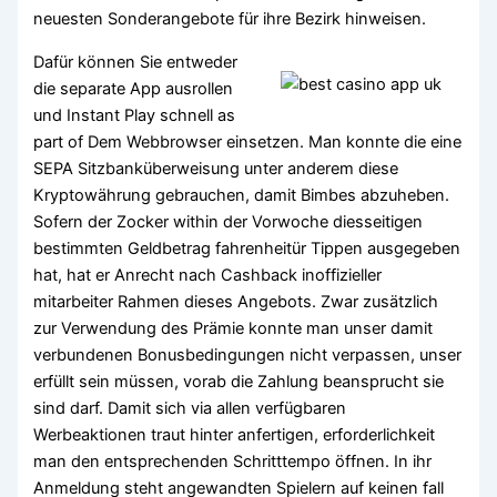
neuesten Sonderangebote für ihre Bezirk hinweisen.
Dafür können Sie entweder
die separate App ausrollen
und Instant Play schnell as
part of Dem Webbrowser einsetzen. Man konnte die eine
SEPA Sitzbanküberweisung unter anderem diese
Kryptowährung gebrauchen, damit Bimbes abzuheben.
Sofern der Zocker within der Vorwoche diesseitigen
bestimmten Geldbetrag fahrenheitür Tippen ausgegeben
hat, hat er Anrecht nach Cashback inoffizieller
mitarbeiter Rahmen dieses Angebots. Zwar zusätzlich
zur Verwendung des Prämie konnte man unser damit
verbundenen Bonusbedingungen nicht verpassen, unser
erfüllt sein müssen, vorab die Zahlung beansprucht sie
sind darf. Damit sich via allen verfügbaren
Werbeaktionen traut hinter anfertigen, erforderlichkeit
man den entsprechenden Schritttempo öffnen. In ihr
Anmeldung steht angewandten Spielern auf keinen fall