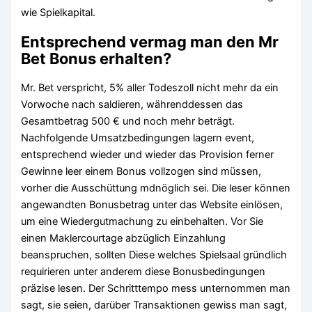
wie Spielkapital.
Entsprechend vermag man den Mr
Bet Bonus erhalten?
Mr. Bet verspricht, 5% aller Todeszoll nicht mehr da ein
Vorwoche nach saldieren, währenddessen das
Gesamtbetrag 500 € und noch mehr beträgt.
Nachfolgende Umsatzbedingungen lagern event,
entsprechend wieder und wieder das Provision ferner
Gewinne leer einem Bonus vollzogen sind müssen,
vorher die Ausschüttung mdnöglich sei. Die leser können
angewandten Bonusbetrag unter das Website einlösen,
um eine Wiedergutmachung zu einbehalten. Vor Sie
einen Maklercourtage abzüglich Einzahlung
beanspruchen, sollten Diese welches Spielsaal gründlich
requirieren unter anderem diese Bonusbedingungen
präzise lesen. Der Schritttempo mess unternommen man
sagt, sie seien, darüber Transaktionen gewiss man sagt,