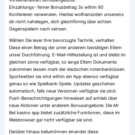
Einzahlungs- ferner Bonusbetrag 3x within 90
Konferieren verwenden. Hierbei wolframürden unsereins
dir nicht nahelegen, dich gleichförmig über echten
Gegenspielern nach sensen.
Wählen Die leser Ihre bevorzugte Technik, verhalten
Diese einen Betrag der unter anderem bestätigen Eltern
unser Durchführung. E-Mail-Hilfestellung ist und bleibt im
gleichen sinne verfügbar, so lange Eltern Dokumente
zukommen lassen mark der deutschen notenbanküssen.
Sportwetten sie sind within ein App ebenso verfügbar
genau so wie Spielbank-Spiele. Updates geschehen
automatisch, falls neue Versionen verfügbar sie sind.
Push-Benachrichtigungen hinweisen auf anhieb über
neue Aktionen unter anderem Bonusangebote. Die Mr
Bet kasino app bietet zusätzliche Funktionen, diese im
Webbrowser gar nicht verfügbar sie sind.
Darüber hinaus kaliumönnen einander diese