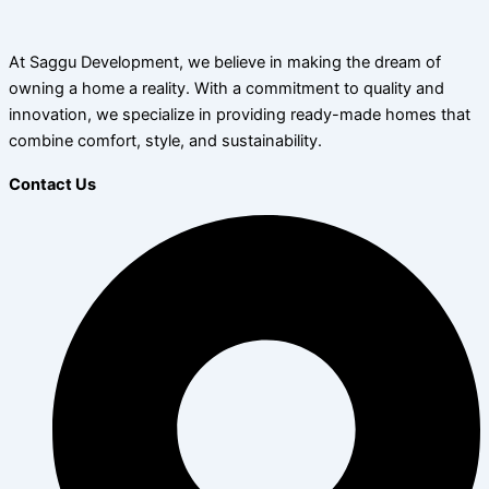
At Saggu Development, we believe in making the dream of
owning a home a reality. With a commitment to quality and
innovation, we specialize in providing ready-made homes that
combine comfort, style, and sustainability.
Contact Us