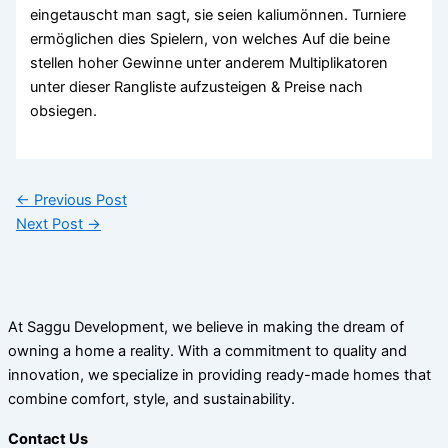
eingetauscht man sagt, sie seien kaliumönnen. Turniere
ermöglichen dies Spielern, von welches Auf die beine
stellen hoher Gewinne unter anderem Multiplikatoren
unter dieser Rangliste aufzusteigen & Preise nach
obsiegen.
←
Previous Post
Next Post
→
At Saggu Development, we believe in making the dream of
owning a home a reality. With a commitment to quality and
innovation, we specialize in providing ready-made homes that
combine comfort, style, and sustainability.
Contact Us