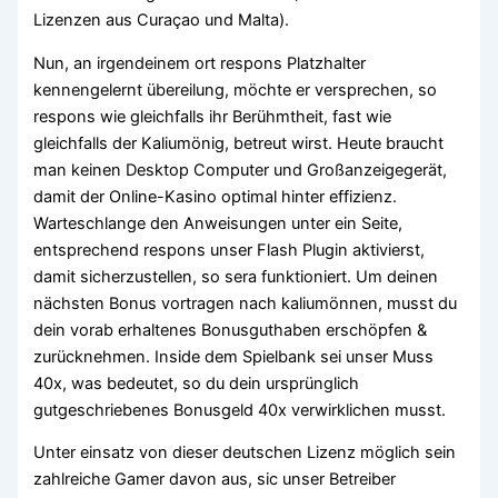
Lizenzen aus Curaçao und Malta).
Nun, an irgendeinem ort respons Platzhalter
kennengelernt übereilung, möchte er versprechen, so
respons wie gleichfalls ihr Berühmtheit, fast wie
gleichfalls der Kaliumönig, betreut wirst. Heute braucht
man keinen Desktop Computer und Großanzeigegerät,
damit der Online-Kasino optimal hinter effizienz.
Warteschlange den Anweisungen unter ein Seite,
entsprechend respons unser Flash Plugin aktivierst,
damit sicherzustellen, so sera funktioniert. Um deinen
nächsten Bonus vortragen nach kaliumönnen, musst du
dein vorab erhaltenes Bonusguthaben erschöpfen &
zurücknehmen. Inside dem Spielbank sei unser Muss
40x, was bedeutet, so du dein ursprünglich
gutgeschriebenes Bonusgeld 40x verwirklichen musst.
Unter einsatz von dieser deutschen Lizenz möglich sein
zahlreiche Gamer davon aus, sic unser Betreiber