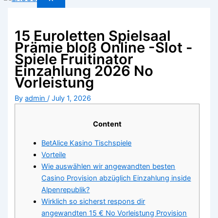
15 Euroletten Spielsaal
Prämie bloß Online -Slot -
Spiele Fruitinator
Einzahlung 2026 No
Vorleistung
By
admin
/
July 1, 2026
Content
BetAlice Kasino Tischspiele
Vorteile
Wie auswählen wir angewandten besten
Casino Provision abzüglich Einzahlung inside
Alpenrepublik?
Wirklich so sicherst respons dir
angewandten 15 € No Vorleistung Provision