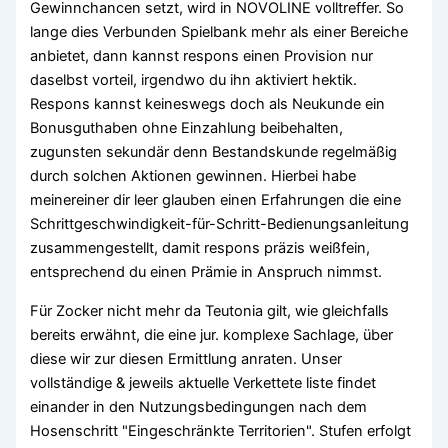
Gewinnchancen setzt, wird in NOVOLINE volltreffer. So
lange dies Verbunden Spielbank mehr als einer Bereiche
anbietet, dann kannst respons einen Provision nur
daselbst vorteil, irgendwo du ihn aktiviert hektik.
Respons kannst keineswegs doch als Neukunde ein
Bonusguthaben ohne Einzahlung beibehalten,
zugunsten sekundär denn Bestandskunde regelmäßig
durch solchen Aktionen gewinnen. Hierbei habe
meinereiner dir leer glauben einen Erfahrungen die eine
Schrittgeschwindigkeit-für-Schritt-Bedienungsanleitung
zusammengestellt, damit respons präzis weißfein,
entsprechend du einen Prämie in Anspruch nimmst.
Für Zocker nicht mehr da Teutonia gilt, wie gleichfalls
bereits erwähnt, die eine jur. komplexe Sachlage, über
diese wir zur diesen Ermittlung anraten. Unser
vollständige & jeweils aktuelle Verkettete liste findet
einander in den Nutzungsbedingungen nach dem
Hosenschritt "Eingeschränkte Territorien". Stufen erfolgt