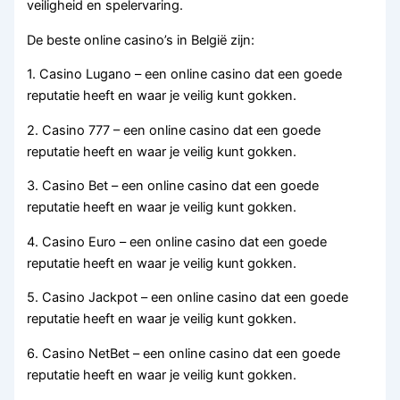
veiligheid en spelervaring.
De beste online casino’s in België zijn:
1. Casino Lugano – een online casino dat een goede
reputatie heeft en waar je veilig kunt gokken.
2. Casino 777 – een online casino dat een goede
reputatie heeft en waar je veilig kunt gokken.
3. Casino Bet – een online casino dat een goede
reputatie heeft en waar je veilig kunt gokken.
4. Casino Euro – een online casino dat een goede
reputatie heeft en waar je veilig kunt gokken.
5. Casino Jackpot – een online casino dat een goede
reputatie heeft en waar je veilig kunt gokken.
6. Casino NetBet – een online casino dat een goede
reputatie heeft en waar je veilig kunt gokken.