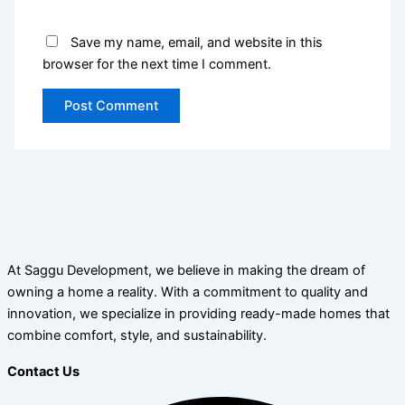
Save my name, email, and website in this
browser for the next time I comment.
At Saggu Development, we believe in making the dream of
owning a home a reality. With a commitment to quality and
innovation, we specialize in providing ready-made homes that
combine comfort, style, and sustainability.
Contact Us