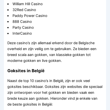
William Hill Casino
32Red Casino
Paddy Power Casino
888 Casino
Party Casino
InterCasino
Deze casino’s zijn allemaal erkend door de Belgische
overheid en zijn veilig om te gebruiken. Ze bieden een
breed scala aan gokken, van klassieke gokken tot
moderne gokken en live gokken.
Goksites in België
Naast de top 10 casino’s in België, zijn er ook veel
goksites beschikbaar. Goksites zijn websites die speciaal
zijn ontworpen voor het gokken en bieden vaak een
brede keuze aan gokken. Hieronder vind je enkele van
de beste goksites in België: