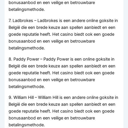
bonusaanbod en een veilige en betrouwbare
betalingsmethode.
7. Ladbrokes – Ladbrokes is een andere online goksite in
België die een brede keuze aan spellen aanbiedt en een
goede reputatie heeft. Het casino biedt ook een goede
bonusaanbod en een veilige en betrouwbare
betalingsmethode.
8. Paddy Power – Paddy Power is een online goksite in
België die een brede keuze aan spellen aanbiedt en een
goede reputatie heeft. Het casino biedt ook een goede
bonusaanbod en een veilige en betrouwbare
betalingsmethode.
9. William Hill – William Hill is een andere online goksite in
België die een brede keuze aan spellen aanbiedt en een
goede reputatie heeft. Het casino biedt ook een goede
bonusaanbod en een veilige en betrouwbare
betalingsmethode.