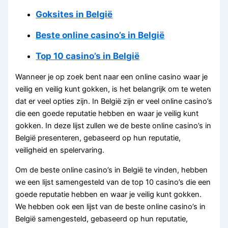
Goksites in België
Beste online casino’s in België
Top 10 casino’s in België
Wanneer je op zoek bent naar een online casino waar je
veilig en veilig kunt gokken, is het belangrijk om te weten
dat er veel opties zijn. In België zijn er veel online casino’s
die een goede reputatie hebben en waar je veilig kunt
gokken. In deze lijst zullen we de beste online casino’s in
België presenteren, gebaseerd op hun reputatie,
veiligheid en spelervaring.
Om de beste online casino’s in België te vinden, hebben
we een lijst samengesteld van de top 10 casino’s die een
goede reputatie hebben en waar je veilig kunt gokken.
We hebben ook een lijst van de beste online casino’s in
België samengesteld, gebaseerd op hun reputatie,