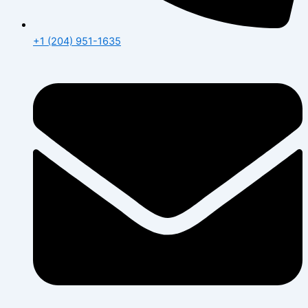
+1 (204) 951-1635