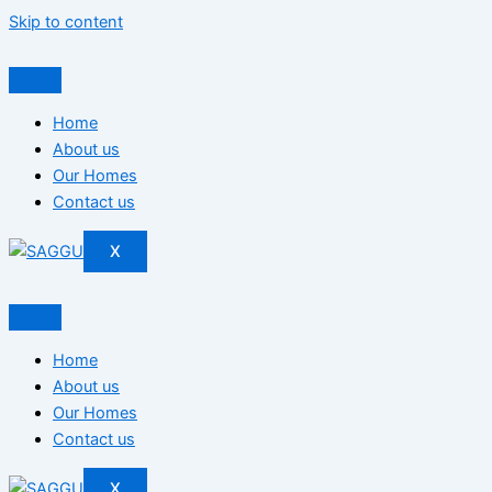
Skip to content
Home
About us
Our Homes
Contact us
X
Home
About us
Our Homes
Contact us
X