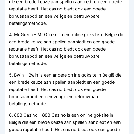
die een brede keuze aan spellen aanbiedt en een goede
reputatie heeft. Het casino biedt ook een goede
bonusaanbod en een veilige en betrouwbare
betalingsmethode.
4. Mr Green – Mr Green is een online goksite in België die
een brede keuze aan spellen aanbiedt en een goede
reputatie heeft. Het casino biedt ook een goede
bonusaanbod en een veilige en betrouwbare
betalingsmethode.
5. Bwin – Bwin is een andere online goksite in België die
een brede keuze aan spellen aanbiedt en een goede
reputatie heeft. Het casino biedt ook een goede
bonusaanbod en een veilige en betrouwbare
betalingsmethode.
6. 888 Casino – 888 Casino is een online goksite in
België die een brede keuze aan spellen aanbiedt en een
goede reputatie heeft. Het casino biedt ook een goede