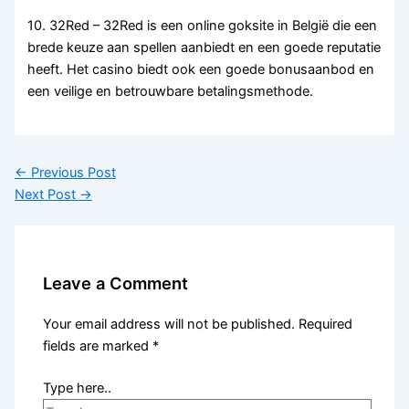
10. 32Red – 32Red is een online goksite in België die een
brede keuze aan spellen aanbiedt en een goede reputatie
heeft. Het casino biedt ook een goede bonusaanbod en
een veilige en betrouwbare betalingsmethode.
←
Previous Post
Next Post
→
Leave a Comment
Your email address will not be published.
Required
fields are marked
*
Type here..