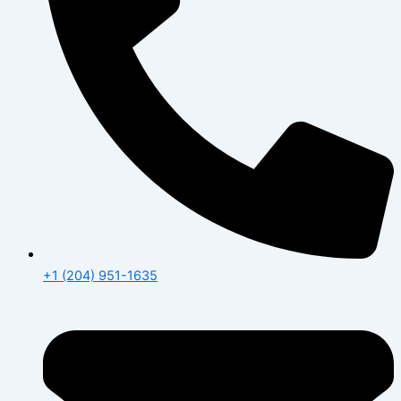
+1 (204) 951-1635