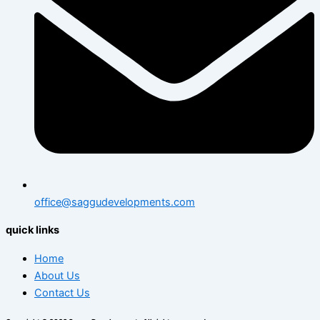
office@saggudevelopments.com
quick links
Home
About Us
Contact Us