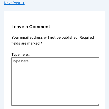
Next Post
→
Leave a Comment
Your email address will not be published.
Required
fields are marked
*
Type here..