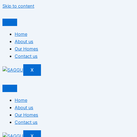
Skip to content
Home
About us
Our Homes
Contact us
X
Home
About us
Our Homes
Contact us
X