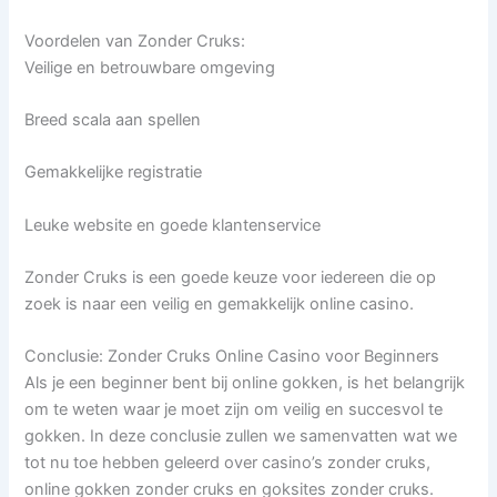
Voordelen van Zonder Cruks:
Veilige en betrouwbare omgeving
Breed scala aan spellen
Gemakkelijke registratie
Leuke website en goede klantenservice
Zonder Cruks is een goede keuze voor iedereen die op
zoek is naar een veilig en gemakkelijk online casino.
Conclusie: Zonder Cruks Online Casino voor Beginners
Als je een beginner bent bij online gokken, is het belangrijk
om te weten waar je moet zijn om veilig en succesvol te
gokken. In deze conclusie zullen we samenvatten wat we
tot nu toe hebben geleerd over casino’s zonder cruks,
online gokken zonder cruks en goksites zonder cruks.