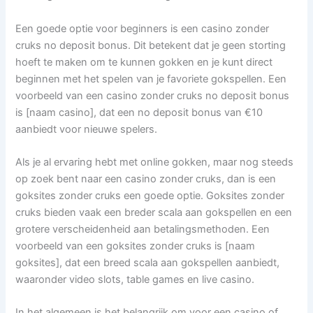
Een goede optie voor beginners is een casino zonder
cruks no deposit bonus. Dit betekent dat je geen storting
hoeft te maken om te kunnen gokken en je kunt direct
beginnen met het spelen van je favoriete gokspellen. Een
voorbeeld van een casino zonder cruks no deposit bonus
is [naam casino], dat een no deposit bonus van €10
aanbiedt voor nieuwe spelers.
Als je al ervaring hebt met online gokken, maar nog steeds
op zoek bent naar een casino zonder cruks, dan is een
goksites zonder cruks een goede optie. Goksites zonder
cruks bieden vaak een breder scala aan gokspellen en een
grotere verscheidenheid aan betalingsmethoden. Een
voorbeeld van een goksites zonder cruks is [naam
goksites], dat een breed scala aan gokspellen aanbiedt,
waaronder video slots, table games en live casino.
In het algemeen is het belangrijk om voor een casino of