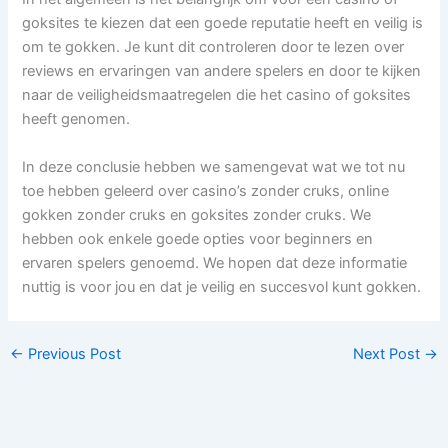
goksites te kiezen dat een goede reputatie heeft en veilig is
om te gokken. Je kunt dit controleren door te lezen over
reviews en ervaringen van andere spelers en door te kijken
naar de veiligheidsmaatregelen die het casino of goksites
heeft genomen.
In deze conclusie hebben we samengevat wat we tot nu
toe hebben geleerd over casino’s zonder cruks, online
gokken zonder cruks en goksites zonder cruks. We
hebben ook enkele goede opties voor beginners en
ervaren spelers genoemd. We hopen dat deze informatie
nuttig is voor jou en dat je veilig en succesvol kunt gokken.
←
Previous Post
Next Post
→