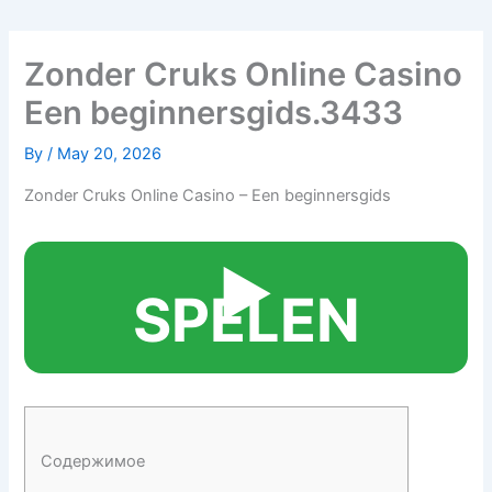
Zonder Cruks Online Casino
Een beginnersgids.3433
By
/
May 20, 2026
Zonder Cruks Online Casino – Een beginnersgids
▶️
SPELEN
Содержимое