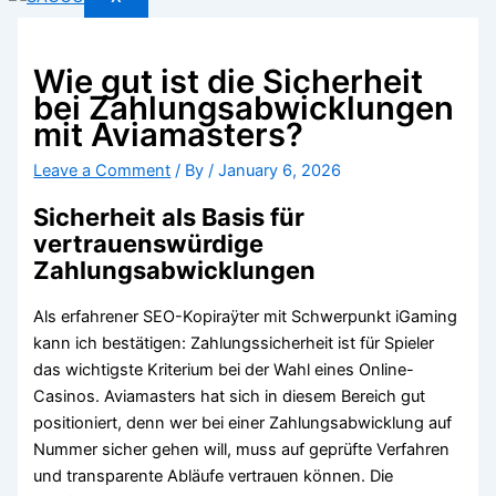
Wie gut ist die Sicherheit
bei Zahlungsabwicklungen
mit Aviamasters?
Leave a Comment
/ By
/
January 6, 2026
Sicherheit als Basis für
vertrauenswürdige
Zahlungsabwicklungen
Als erfahrener SEO-Kopiraÿter mit Schwerpunkt iGaming
kann ich bestätigen: Zahlungssicherheit ist für Spieler
das wichtigste Kriterium bei der Wahl eines Online-
Casinos. Aviamasters hat sich in diesem Bereich gut
positioniert, denn wer bei einer Zahlungsabwicklung auf
Nummer sicher gehen will, muss auf geprüfte Verfahren
und transparente Abläufe vertrauen können. Die