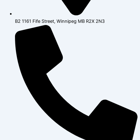
B2 1161 Fife Street, Winnipeg MB R2X 2N3