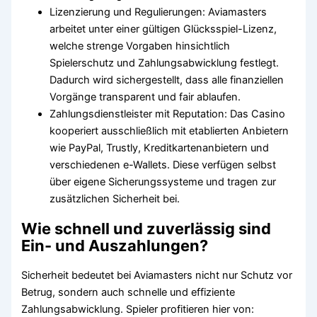
Lizenzierung und Regulierungen: Aviamasters
arbeitet unter einer gültigen Glücksspiel-Lizenz,
welche strenge Vorgaben hinsichtlich
Spielerschutz und Zahlungsabwicklung festlegt.
Dadurch wird sichergestellt, dass alle finanziellen
Vorgänge transparent und fair ablaufen.
Zahlungsdienstleister mit Reputation: Das Casino
kooperiert ausschließlich mit etablierten Anbietern
wie PayPal, Trustly, Kreditkartenanbietern und
verschiedenen e-Wallets. Diese verfügen selbst
über eigene Sicherungssysteme und tragen zur
zusätzlichen Sicherheit bei.
Wie schnell und zuverlässig sind
Ein- und Auszahlungen?
Sicherheit bedeutet bei Aviamasters nicht nur Schutz vor
Betrug, sondern auch schnelle und effiziente
Zahlungsabwicklung. Spieler profitieren hier von: