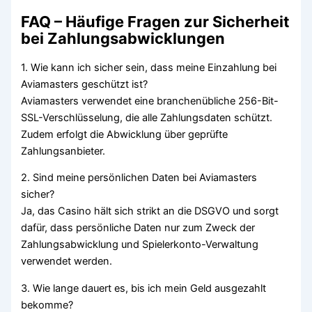
FAQ – Häufige Fragen zur Sicherheit
bei Zahlungsabwicklungen
1. Wie kann ich sicher sein, dass meine Einzahlung bei
Aviamasters geschützt ist?
Aviamasters verwendet eine branchenübliche 256-Bit-
SSL-Verschlüsselung, die alle Zahlungsdaten schützt.
Zudem erfolgt die Abwicklung über geprüfte
Zahlungsanbieter.
2. Sind meine persönlichen Daten bei Aviamasters
sicher?
Ja, das Casino hält sich strikt an die DSGVO und sorgt
dafür, dass persönliche Daten nur zum Zweck der
Zahlungsabwicklung und Spielerkonto-Verwaltung
verwendet werden.
3. Wie lange dauert es, bis ich mein Geld ausgezahlt
bekomme?